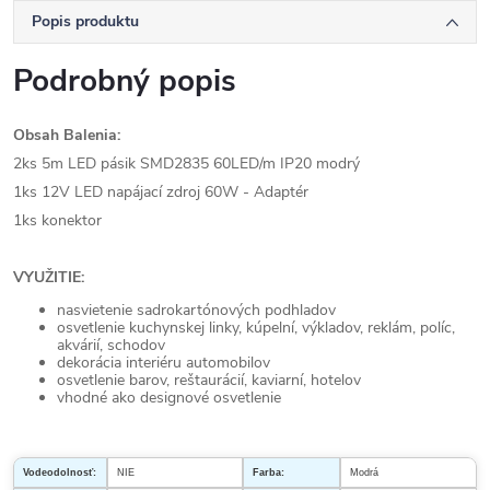
Popis produktu
Podrobný popis
Obsah Balenia:
2ks 5m LED pásik SMD2835 60LED/m IP20
modrý
1ks 12V LED napájací zdroj 60W - Adaptér
1ks konektor
VYUŽITIE:
nasvietenie sadrokartónových podhladov
osvetlenie kuchynskej linky, kúpelní, výkladov, reklám, políc,
akvárií, schodov
dekorácia interiéru automobilov
osvetlenie barov, reštaurácií, kaviarní, hotelov
vhodné ako designové osvetlenie
Vodeodolnosť:
NIE
Farba:
Modrá