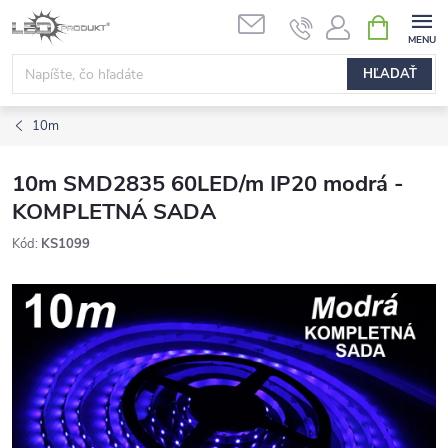
Prejsť
NÁKUPN
na
KOŠÍK
obsah
HĽADAŤ
10m
10m SMD2835 60LED/m IP20 modrá -
KOMPLETNÁ SADA
Kód:
KS1099