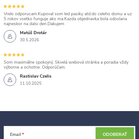
Vrelo odporucam.Kupoval som led pasiky atd.do celeho domu a uz
5 rokov vsetko funguje ako ma.Kazda objednavka bola odoslana
najneskor na dalsi den.Dakujem
Matúš Drotár
30.5.2026
Som maximálne spokojný. Skvelá webová stránka a poradia vždy
výborne a ochotne. Odporúčam.
Rastislav Czelis
11.10.2025
Z
Email
ODOBERAŤ