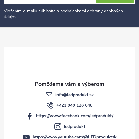
á
p
Vložením e-mailu súhlasíte s
podmienkami ochrany osobných
údajov
ä
t
i
e
info
@
ledprodukt.sk
+421 949 126 648
https://www.facebook.com/ledprodukt/
ledprodukt
https://www.youtube.com/@LEDproduktsk