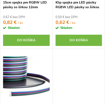
k
15cm spojka pre RGBW LED
Klip spojka pre LED pásiky
k
t
pásiky so šírkou 12mm
RGBW LED pásiky so šírkou
t
12mm
o
o
0,67 € bez DPH
0,50 € bez DPH
v
0,82 €
0,62 €
/ ks
/ ks
v
Skladom
Skladom
DO KOŠÍKA
DO KOŠÍKA