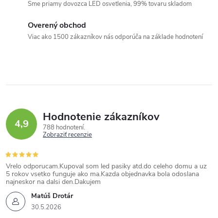
Sme priamy dovozca LED osvetlenia, 99% tovaru skladom
a
c
Overený obchod
i
Viac ako 1500 zákazníkov nás odporúča na základe hodnotení
e
p
r
v
k
Hodnotenie zákazníkov
y
4,9
788 hodnotení
v
Zobraziť recenzie
ý
p
Vrelo odporucam.Kupoval som led pasiky atd.do celeho domu a uz
i
5 rokov vsetko funguje ako ma.Kazda objednavka bola odoslana
najneskor na dalsi den.Dakujem
s
Matúš Drotár
u
30.5.2026