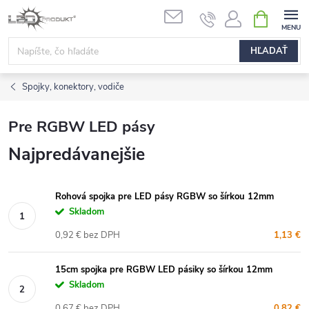
Prejsť
NÁKUPN
na
KOŠÍK
obsah
HĽADAŤ
Spojky, konektory, vodiče
Pre RGBW LED pásy
Najpredávanejšie
Rohová spojka pre LED pásy RGBW so šírkou 12mm
Skladom
0,92 € bez DPH
1,13 €
15cm spojka pre RGBW LED pásiky so šírkou 12mm
Skladom
0,67 € bez DPH
0,82 €