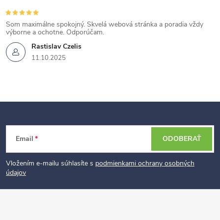
Som maximálne spokojný. Skvelá webová stránka a poradia vždy
výborne a ochotne. Odporúčam.
Rastislav Czelis
11.10.2025
Z
Email
ODOBERAŤ
á
p
Vložením e-mailu súhlasíte s
podmienkami ochrany osobných
údajov
ä
t
i
e