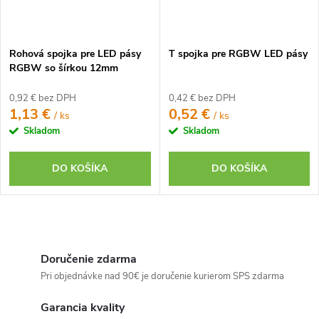
Rohová spojka pre LED pásy
T spojka pre RGBW LED pásy
RGBW so šírkou 12mm
0,92 € bez DPH
0,42 € bez DPH
1,13 €
0,52 €
/ ks
/ ks
Skladom
Skladom
DO KOŠÍKA
DO KOŠÍKA
O
v
Doručenie zdarma
l
Pri objednávke nad 90€ je doručenie kurierom SPS zdarma
á
Garancia kvality
d