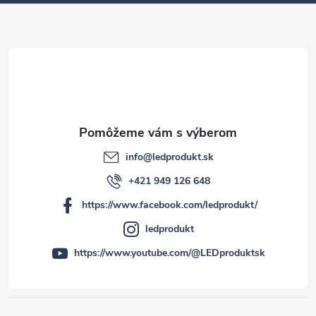
t
i
e
info
@
ledprodukt.sk
+421 949 126 648
https://www.facebook.com/ledprodukt/
ledprodukt
https://www.youtube.com/@LEDproduktsk