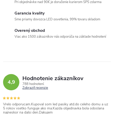
Pri objednávke nad 90€ je doručenie kurierom SPS zdarma
Garancia kvality
Sme priamy dovozca LED osvetlenia, 99% tovaru skladom
Overený obchod
Viac ako 1500 zákazníkov nás odporúča na základe hodnotení
Hodnotenie zákazníkov
4,9
788 hodnotení
Zobraziť recenzie
Vrelo odporucam.Kupoval som led pasiky atd.do celeho domu a uz
5 rokov vsetko funguje ako ma.Kazda objednavka bola odoslana
najneskor na dalsi den.Dakujem