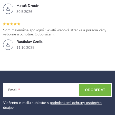
Matúš Drotár
30.5.2026
Som maximálne spokojný. Skvelá webová stránka a poradia vždy
výborne a ochotne. Odporúčam.
Rastislav Czelis
11.10.2025
Z
Email
ODOBERAŤ
á
p
Vložením e-mailu súhlasíte s
podmienkami ochrany osobných
údajov
ä