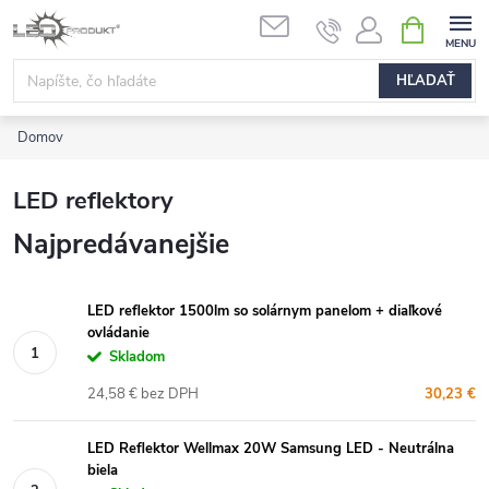
Prejsť
NÁKUPN
na
KOŠÍK
obsah
HĽADAŤ
Domov
LED reflektory
Najpredávanejšie
LED reflektor 1500lm so solárnym panelom + diaľkové
ovládanie
Skladom
24,58 € bez DPH
30,23 €
LED Reflektor Wellmax 20W Samsung LED - Neutrálna
biela