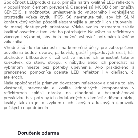
Spoločnosť LEDprodukt s.r.o. prináša na trh kvalitné LED reflektory
p
v populárnom čiernom prevedení. Osadené sú MCOB čipmi značky
GENESIS, s možnosťou umiestnenia do vnútorného i vonkajšieho
r
prostredia vďaka krytiu IP65. Sú navrhnuté tak, aby ich SLIM
konštrukčný vzhľad pôsobil elegantnejšie a umožnil ich situovanie i
v
do menej dostupných priestorov. Vďaka svojim rozmerom zaistia
kvalitné osvetlenie tam, kde ho potrebujete. Na výber sú reflektory s
k
viacerými výkonmi, aby bolo možné vyhovieť potrebám každého
y
zákazníka.
Vhodné sú do domácnosti i na komerčné účely pre zabezpečenie
v
osvetlenia budov, dvorov, parkovísk, garáží, príjazdových ciest, hál,
obchodov, billboardov či záhrad. Je možné ich umiestniť takmer
ý
kdekoľvek, do steny, stropu, k nábytku alebo ich ponechať na
p
vybranom mieste bez potreby upevnenia. Ako praktického a
prenosného pomocníka oceníte LED reflektor i v dielňach, či
i
ateliéroch.
Naša spoločnosť je priamym dovozcom reflektorov a dbá na to, aby
s
vlastnosti, prevedenie a kvalita jednotlivých komponentov v
u
reflektoroch spĺňali nároky na dlhodobú a bezproblémovú
prevádzku, bez potreby ich dodatočných reklamácií z dôvodu nízkej
kvality, tak ako je to zvykom u ich lacných a kazových (spravidla
poľských) napodobenín.
Doručenie zdarma