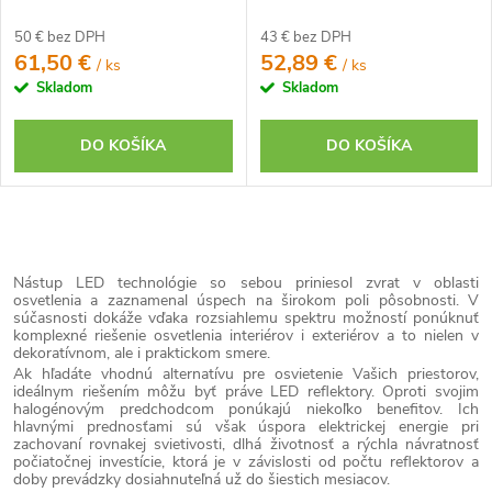
50 € bez DPH
43 € bez DPH
61,50 €
52,89 €
/ ks
/ ks
Skladom
Skladom
DO KOŠÍKA
DO KOŠÍKA
O
v
Nástup LED technológie so sebou priniesol zvrat v oblasti
l
osvetlenia a zaznamenal úspech na širokom poli pôsobnosti. V
súčasnosti dokáže vďaka rozsiahlemu spektru možností ponúknuť
á
komplexné riešenie osvetlenia interiérov i exteriérov a to nielen v
dekoratívnom, ale i praktickom smere.
d
Ak hľadáte vhodnú alternatívu pre osvietenie Vašich priestorov,
ideálnym riešením môžu byť práve LED reflektory. Oproti svojim
a
halogénovým predchodcom ponúkajú niekoľko benefitov. Ich
c
hlavnými prednosťami sú však úspora elektrickej energie pri
zachovaní rovnakej svietivosti, dlhá životnosť a rýchla návratnosť
i
počiatočnej investície, ktorá je v závislosti od počtu reflektorov a
doby prevádzky dosiahnuteľná už do šiestich mesiacov.
e