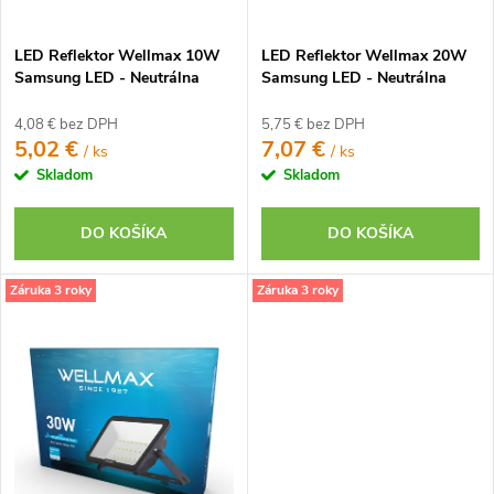
d
u
u
k
LED Reflektor Wellmax 10W
LED Reflektor Wellmax 20W
k
t
Samsung LED - Neutrálna
Samsung LED - Neutrálna
t
biela
biela
o
o
4,08 € bez DPH
5,75 € bez DPH
v
5,02 €
7,07 €
/ ks
/ ks
v
Skladom
Skladom
DO KOŠÍKA
DO KOŠÍKA
Záruka 3 roky
Záruka 3 roky