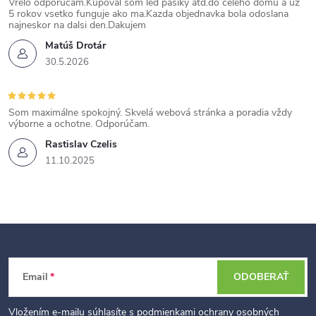
Vrelo odporucam.Kupoval som led pasiky atd.do celeho domu a uz
i
5 rokov vsetko funguje ako ma.Kazda objednavka bola odoslana
najneskor na dalsi den.Dakujem
s
Matúš Drotár
u
30.5.2026
Som maximálne spokojný. Skvelá webová stránka a poradia vždy
výborne a ochotne. Odporúčam.
Rastislav Czelis
11.10.2025
Z
Email
ODOBERAŤ
á
p
Vložením e-mailu súhlasíte s
podmienkami ochrany osobných