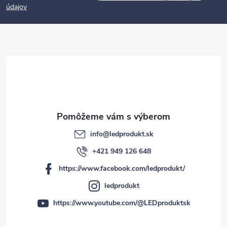
údajov
ä
t
i
e
info
@
ledprodukt.sk
+421 949 126 648
https://www.facebook.com/ledprodukt/
ledprodukt
https://www.youtube.com/@LEDproduktsk