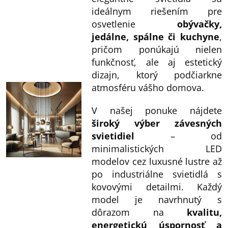
ideálnym riešením pre
osvetlenie
obývačky,
jedálne, spálne či kuchyne
,
pričom ponúkajú nielen
funkčnosť, ale aj estetický
dizajn, ktorý podčiarkne
atmosféru vášho domova.
V našej ponuke nájdete
široký výber závesných
svietidiel
– od
minimalistických LED
modelov cez luxusné lustre až
po industriálne svietidlá s
kovovými detailmi. Každý
model je navrhnutý s
dôrazom na
kvalitu,
energetickú úspornosť a