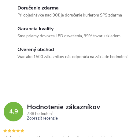
v
Doručenie zdarma
l
Pri objednávke nad 90€ je doručenie kurierom SPS zdarma
á
Garancia kvality
d
Sme priamy dovozca LED osvetlenia, 99% tovaru skladom
a
c
Overený obchod
i
Viac ako 1500 zákazníkov nás odporúča na základe hodnotení
e
p
r
v
k
Hodnotenie zákazníkov
y
4,9
788 hodnotení
v
Zobraziť recenzie
ý
p