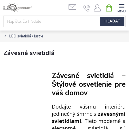
Prejsť
NÁKUPN
na
KOŠÍK
obsah
HĽADAŤ
LED svietidlá / lustre
Závesné svietidlá
Závesné svietidlá –
Štýlové osvetlenie pre
váš domov
Dodajte vášmu interiéru
jedinečný šmrnc s
závesnými
svietidlami
. Tieto moderné a
elegantné svietidlá sú