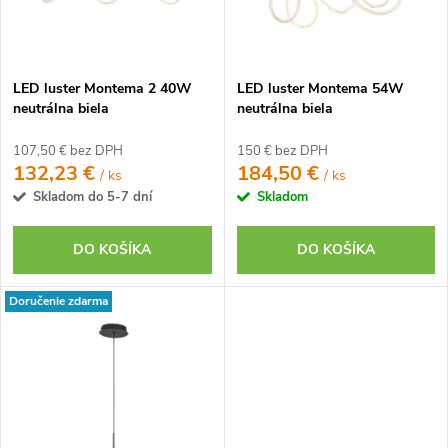
o
d
d
u
u
k
LED luster Montema 2 40W
LED luster Montema 54W
k
t
neutrálna biela
neutrálna biela
t
o
o
107,50 € bez DPH
150 € bez DPH
v
132,23 €
184,50 €
/ ks
/ ks
v
Skladom do 5-7 dní
Skladom
DO KOŠÍKA
DO KOŠÍKA
Doručenie zdarma