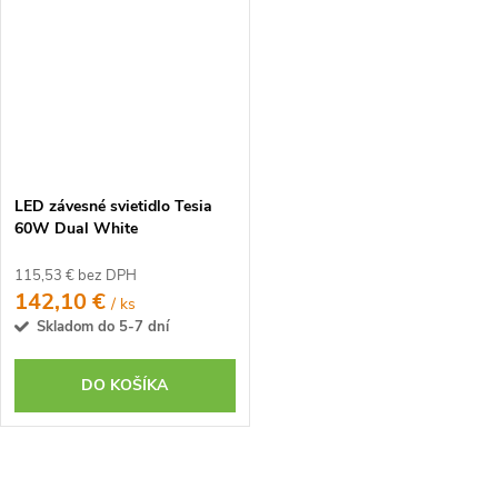
LED závesné svietidlo Tesia
60W Dual White
115,53 € bez DPH
142,10 €
/ ks
Skladom do 5-7 dní
DO KOŠÍKA
O