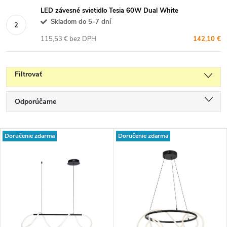
LED závesné svietidlo Tesia 60W Dual White
Skladom do 5-7 dní
115,53 € bez DPH
142,10 €
Filtrovať
R
Odporúčame
a
Najlacnejšie
d
V
Doručenie zdarma
Doručenie zdarma
e
Najdrahšie
ý
n
p
Najpredávanejšie
i
i
e
Abecedne
s
p
p
r
r
o