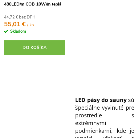
k
t
480LED/m COB 10W/m teplá
t
biela IP67 24V
o
o
44,72 € bez DPH
v
55,01 €
/ ks
v
Skladom
DO KOŠÍKA
O
v
l
LED pásy do sauny
sú
á
špeciálne vyvinuté pre
d
prostredie s
a
extrémnymi
c
podmienkami, kde je
i