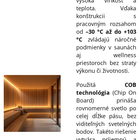
vysoká vlhkosť a
e
teplota. Vďaka
p
konštrukcii s
r
pracovným rozsahom
od
–30 °C až do +103
v
°C
zvládajú náročné
k
podmienky v saunách
y
aj wellness
v
priestoroch bez straty
ý
výkonu či životnosti.
p
i
Použitá
COB
technológia
(Chip On
s
Board) prináša
u
rovnomerné svetlo po
celej dĺžke pásu, bez
viditeľných svetelných
bodov. Takéto riešenie
vytvára príjemnú a