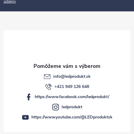
údajov
ä
t
i
e
info
@
ledprodukt.sk
+421 949 126 648
https://www.facebook.com/ledprodukt/
ledprodukt
https://www.youtube.com/@LEDproduktsk