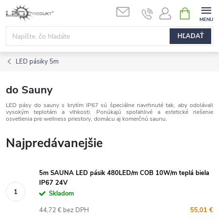
Prejsť
NÁKUPN
na
KOŠÍK
obsah
HĽADAŤ
LED pásiky 5m
do Sauny
LED pásy do sauny s krytím IP67 sú špeciálne navrhnuté tak, aby odolávali
vysokým teplotám a vlhkosti. Ponúkajú spoľahlivé a estetické riešenie
osvetlenia pre wellness priestory, domácu aj komerčnú saunu.
Najpredávanejšie
5m SAUNA LED pásik 480LED/m COB 10W/m teplá biela
IP67 24V
Skladom
44,72 € bez DPH
55,01 €