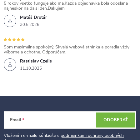
5 rokov vsetko funguje ako ma.Kazda objednavka bola odoslana
najneskor na dalsi den.Dakujem
Matúš Drotár
30.5.2026
Som maximálne spokojný. Skvelá webová stránka a poradia vždy
výborne a ochotne. Odporúčam.
Rastislav Czelis
11.10.2025
Z
Email
ODOBERAŤ
á
p
Vložením e-mailu súhlasíte s
podmienkami ochrany osobných