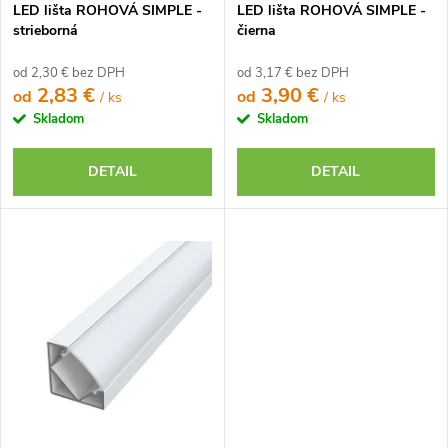
k
LED lišta ROHOVÁ SIMPLE -
LED lišta ROHOVÁ SIMPLE -
k
t
strieborná
čierna
t
o
o
od 2,30 € bez DPH
od 3,17 € bez DPH
v
2,83 €
3,90 €
od
od
/ ks
/ ks
v
Skladom
Skladom
DETAIL
DETAIL