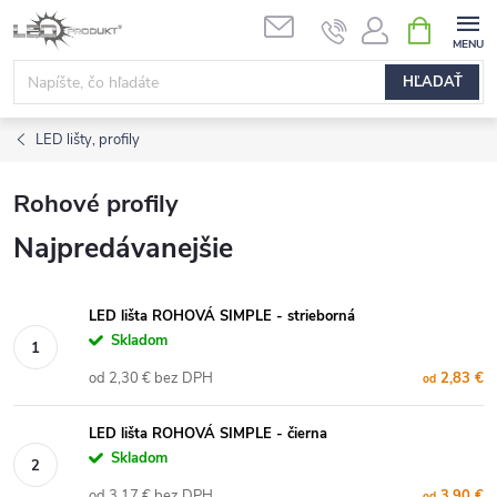
Prejsť
NÁKUPN
na
KOŠÍK
obsah
HĽADAŤ
LED lišty, profily
Rohové profily
Najpredávanejšie
LED lišta ROHOVÁ SIMPLE - strieborná
Skladom
od 2,30 € bez DPH
2,83 €
od
LED lišta ROHOVÁ SIMPLE - čierna
Skladom
od 3,17 € bez DPH
3,90 €
od