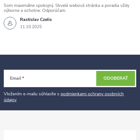
Som maximálne spokojný. Skvelá webová stránka a poradia vždy
výborne a ochotne. Odporúčam.
Rastislav Czelis
11.10.2025
Z
Email
ODOBERAŤ
á
p
Vložením e-mailu súhlasíte s
podmienkami ochrany osobných
údajov
ä
t
i
e