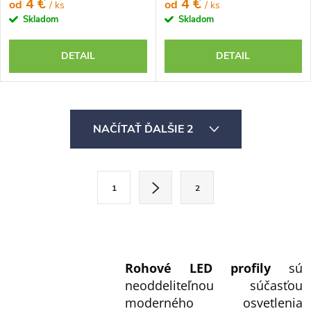
4 €
4 €
od
od
/ ks
/ ks
Skladom
Skladom
DETAIL
DETAIL
O
NAČÍTAŤ ĎALŠIE 2
v
l
á
S
1
2
d
t
a
r
c
á
i
n
Rohové LED profily
sú
e
k
neoddeliteľnou súčasťou
p
o
moderného osvetlenia