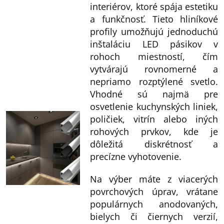
r
v
interiérov, ktoré spája estetiku
v
a
a funkčnosť. Tieto hliníkové
k
n
profily umožňujú jednoduchú
y
i
inštaláciu LED pásikov v
v
rohoch miestností, čím
e
vytvárajú rovnomerné a
ý
nepriamo rozptýlené svetlo.
p
Vhodné sú najmä pre
i
osvetlenie kuchynských liniek,
s
poličiek, vitrín alebo iných
u
rohových prvkov, kde je
dôležitá diskrétnosť a
precízne vyhotovenie.
Na výber máte z viacerých
povrchových úprav, vrátane
populárnych anodovaných,
bielych či čiernych verzií,