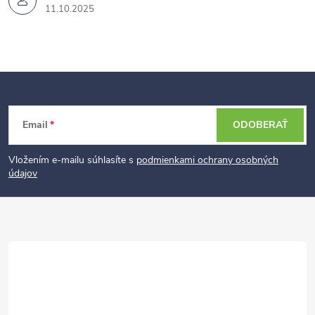
11.10.2025
Z
Email
ODOBERAŤ
á
p
Vložením e-mailu súhlasíte s
podmienkami ochrany osobných
údajov
ä
t
i
e