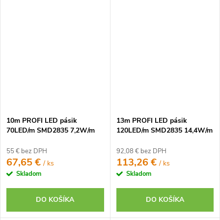
10m PROFI LED pásik
13m PROFI LED pásik
70LED/m SMD2835 7,2W/m
120LED/m SMD2835 14,4W/m
prúd. driver studená biela IP20
prúd. driver studená biela IP20
24V
24V
55 € bez DPH
92,08 € bez DPH
67,65 €
113,26 €
/ ks
/ ks
Skladom
Skladom
DO KOŠÍKA
DO KOŠÍKA