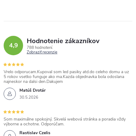
Hodnotenie zákazníkov
4,9
788 hodnotení
Zobraziť recenzie
Vrelo odporucam.Kupoval som led pasiky atd.do celeho domu a uz
5 rokov vsetko funguje ako ma.Kazda objednavka bola odoslana
najneskor na dalsi den.Dakujem
Matúš Drotár
30.5.2026
Som maximálne spokojný. Skvelá webová stránka a poradia vždy
výborne a ochotne. Odporúčam.
Rastislav Czelis