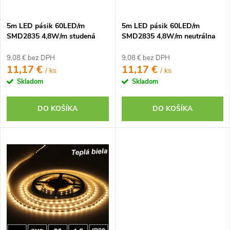
d
u
u
k
5m LED pásik 60LED/m
5m LED pásik 60LED/m
k
t
SMD2835 4,8W/m studená
SMD2835 4,8W/m neutrálna
t
biela IP20 12V
biela IP20 12V
o
o
9,08 € bez DPH
9,08 € bez DPH
v
11,17 €
11,17 €
/ ks
/ ks
v
Skladom
Skladom
DO KOŠÍKA
DO KOŠÍKA