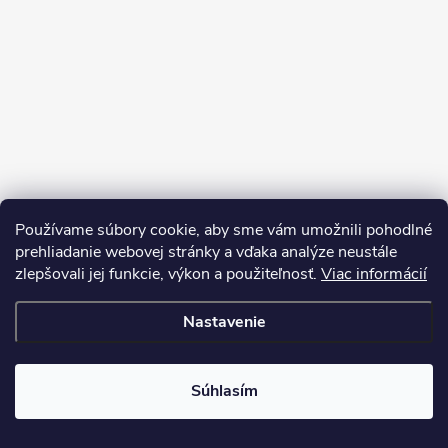
Používame súbory cookie, aby sme vám umožnili pohodlné
prehliadanie webovej stránky a vďaka analýze neustále
zlepšovali jej funkcie, výkon a použiteľnosť.
Viac informácií
Sledovať na Instagrame
Nastavenie
Copyright 2026
LEDprodukt.sk
. Všetky práva vyhradené.
Súhlasím
Vytvoril Shoptet Premium