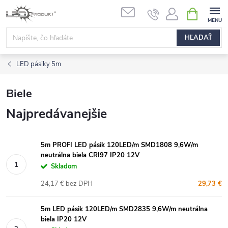
Prejsť
NÁKUPN
na
KOŠÍK
obsah
HĽADAŤ
LED pásiky 5m
Biele
Najpredávanejšie
5m PROFI LED pásik 120LED/m SMD1808 9,6W/m
neutrálna biela CRI97 IP20 12V
Skladom
24,17 € bez DPH
29,73 €
5m LED pásik 120LED/m SMD2835 9,6W/m neutrálna
biela IP20 12V