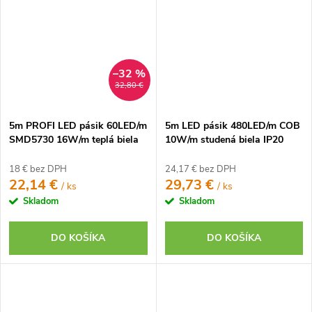
–32 %
32,80 €
5m PROFI LED pásik 60LED/m
5m LED pásik 480LED/m COB
SMD5730 16W/m teplá biela
10W/m studená biela IP20
IP20 24V
12V
18 € bez DPH
24,17 € bez DPH
22,14 €
29,73 €
/ ks
/ ks
Skladom
Skladom
DO KOŠÍKA
DO KOŠÍKA