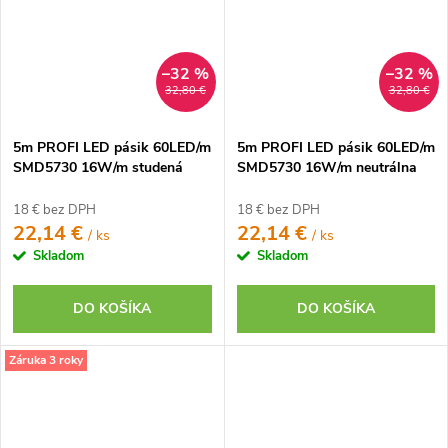
–32 %
–32 %
32,80 €
32,80 €
5m PROFI LED pásik 60LED/m
5m PROFI LED pásik 60LED/m
SMD5730 16W/m studená
SMD5730 16W/m neutrálna
biela IP20 24V
biela IP20 24V
18 € bez DPH
18 € bez DPH
22,14 €
22,14 €
/ ks
/ ks
Skladom
Skladom
DO KOŠÍKA
DO KOŠÍKA
Záruka 3 roky