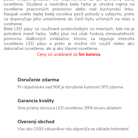
p
o
osvetlenia. Studená a neutrálna biela farba je vhodná najmä na
osvetlenie pracovných priestorov alebo nad kuchynskú linku.
r
v
Naopak svetlo teplej bielej vyvoláva pocit pohody a oddychu, preto
sa doporučuje jeho umiestnenie do častí bytu určených na relax a
v
a
uvoľnenie.
k
Biele LED pásy sú využívané predovšetkým na miestach, kde nie je
n
potrebné meniť farbu. Veľký plus má však funkcia stmievateľnosti
y
i
pomocou diaľkových ovládačov, ktorou sa reguluje intenzita
osvetlenia LED pásu a preto je možné ich využiť nielen ako
v
e
dekoračné osvetlenie, ale aj ako hlavné osvetlenie.
Ceny sú uvádzané za
5m balenia
.
ý
p
i
Doručenie zdarma
s
Pri objednávke nad 90€ je doručenie kurierom SPS zdarma
u
Garancia kvality
Sme priamy dovozca LED osvetlenia, 99% tovaru skladom
Overený obchod
Viac ako 1500 zákazníkov nás odporúča na základe hodnotení