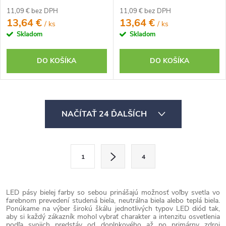
11,09 € bez DPH
11,09 € bez DPH
13,64 €
13,64 €
/ ks
/ ks
Skladom
Skladom
DO KOŠÍKA
DO KOŠÍKA
O
NAČÍTAŤ 24 ĎALŠÍCH
v
l
á
S
1
4
d
t
a
r
c
á
LED pásy bielej farby so sebou prinášajú možnosť voľby svetla vo
farebnom prevedení studená biela, neutrálna biela alebo teplá biela.
i
n
Ponúkame na výber širokú škálu jednotlivých typov LED diód tak,
e
aby si každý zákazník mohol vybrať charakter a intenzitu osvetlenia
k
podľa svojich predstáv od doplnkového až po primárny zdroj