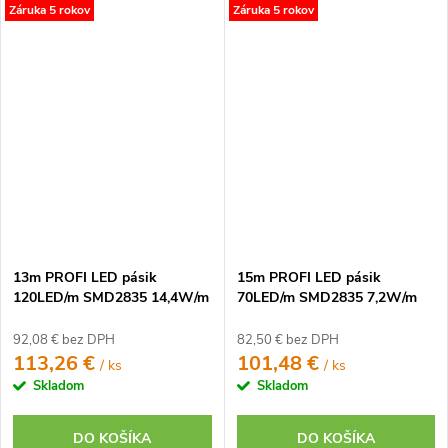
Záruka 5 rokov
Záruka 5 rokov
13m PROFI LED pásik
15m PROFI LED pásik
120LED/m SMD2835 14,4W/m
70LED/m SMD2835 7,2W/m
prúd. driver teplá biela IP20
prúd. driver studená biela IP20
24V
24V
92,08 € bez DPH
82,50 € bez DPH
113,26 €
101,48 €
/ ks
/ ks
Skladom
Skladom
DO KOŠÍKA
DO KOŠÍKA