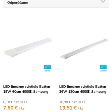
R
Odporúčame
a
Najlacnejšie
d
V
e
Najdrahšie
ý
n
p
Najpredávanejšie
i
i
e
Abecedne
s
p
p
r
r
o
o
d
d
u
u
k
LED lineárne svietidlo Batten
LED lineárne svietidlo Batten
k
t
18W 60cm 4000K Samsung
36W 120cm 4000K Samsung
t
o
o
6,18 € bez DPH
10,98 € bez DPH
v
7,60 €
13,51 €
/ ks
/ ks
v