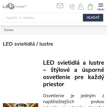
Prejsť
NÁKUPN
na
KOŠÍK
obsah
HĽADAŤ
Domov
LED svietidlá / lustre
LED svietidlá a lustre
– štýlové a úsporné
osvetlenie pre každý
priestor
Osvetlenie je jedným z
najdôležitejších prvkov