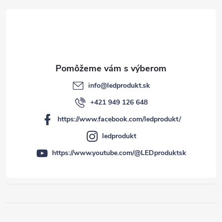
e
info
@
ledprodukt.sk
+421 949 126 648
https://www.facebook.com/ledprodukt/
ledprodukt
https://www.youtube.com/@LEDproduktsk