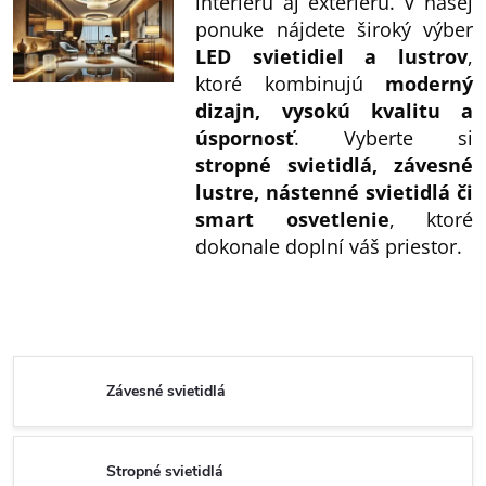
interiéru aj exteriéru. V našej
ponuke nájdete široký výber
LED svietidiel a lustrov
,
ktoré kombinujú
moderný
dizajn, vysokú kvalitu a
úspornosť
. Vyberte si
stropné svietidlá, závesné
lustre, nástenné svietidlá či
smart osvetlenie
, ktoré
dokonale doplní váš priestor.
Závesné svietidlá
Stropné svietidlá