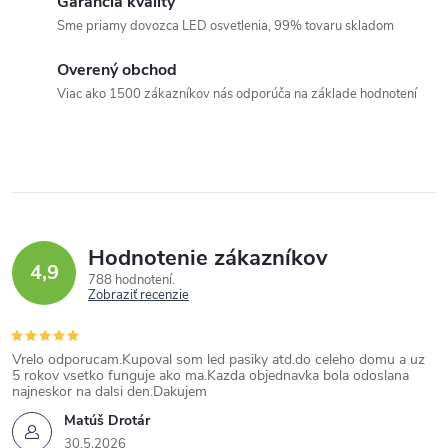
Garancia kvality
d
Sme priamy dovozca LED osvetlenia, 99% tovaru skladom
a
c
Overený obchod
i
Viac ako 1500 zákazníkov nás odporúča na základe hodnotení
e
p
r
v
k
Hodnotenie zákazníkov
y
4,9
788 hodnotení
v
Zobraziť recenzie
ý
p
Vrelo odporucam.Kupoval som led pasiky atd.do celeho domu a uz
i
5 rokov vsetko funguje ako ma.Kazda objednavka bola odoslana
najneskor na dalsi den.Dakujem
s
Matúš Drotár
u
30.5.2026