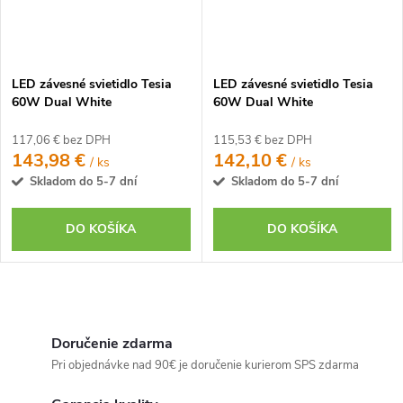
LED závesné svietidlo Tesia
LED závesné svietidlo Tesia
60W Dual White
60W Dual White
117,06 € bez DPH
115,53 € bez DPH
143,98 €
142,10 €
/ ks
/ ks
Skladom do 5-7 dní
Skladom do 5-7 dní
DO KOŠÍKA
DO KOŠÍKA
O
v
Doručenie zdarma
l
Pri objednávke nad 90€ je doručenie kurierom SPS zdarma
á