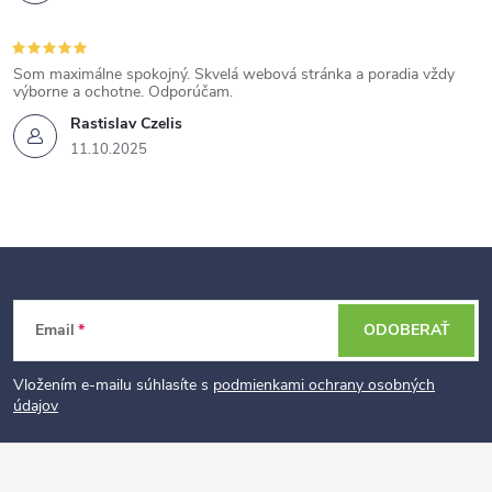
Som maximálne spokojný. Skvelá webová stránka a poradia vždy
výborne a ochotne. Odporúčam.
Rastislav Czelis
11.10.2025
Z
Email
ODOBERAŤ
á
p
Vložením e-mailu súhlasíte s
podmienkami ochrany osobných
údajov
ä
t
i