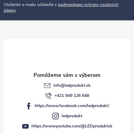
p
Vložením e-mailu súhlasíte s
podmienkami ochrany osobných
údajov
ä
t
i
e
info
@
ledprodukt.sk
+421 949 126 648
https://www.facebook.com/ledprodukt/
ledprodukt
https://www.youtube.com/@LEDproduktsk