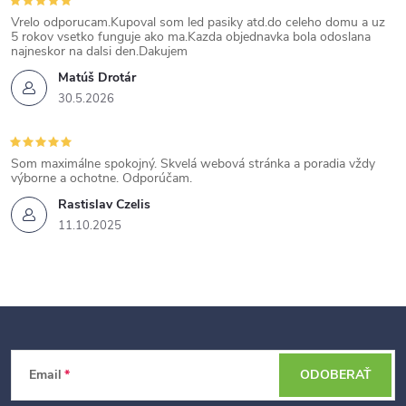
Vrelo odporucam.Kupoval som led pasiky atd.do celeho domu a uz
5 rokov vsetko funguje ako ma.Kazda objednavka bola odoslana
najneskor na dalsi den.Dakujem
Matúš Drotár
30.5.2026
Som maximálne spokojný. Skvelá webová stránka a poradia vždy
výborne a ochotne. Odporúčam.
Rastislav Czelis
11.10.2025
Z
Email
ODOBERAŤ
á