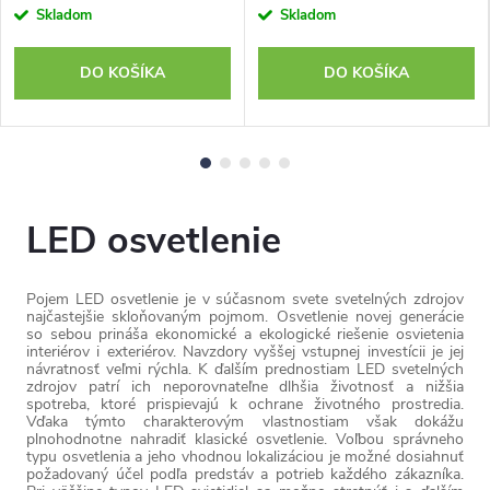
Skladom
Skladom
DO KOŠÍKA
DO KOŠÍKA
LED osvetlenie
Pojem LED osvetlenie je v súčasnom svete svetelných zdrojov
najčastejšie skloňovaným pojmom. Osvetlenie novej generácie
so sebou prináša ekonomické a ekologické riešenie osvietenia
interiérov i exteriérov. Navzdory vyššej vstupnej investícii je jej
návratnosť veľmi rýchla. K ďalším prednostiam LED svetelných
zdrojov patrí ich neporovnateľne dlhšia životnosť a nižšia
spotreba, ktoré prispievajú k ochrane životného prostredia.
Vďaka týmto charakterovým vlastnostiam však dokážu
plnohodnotne nahradiť klasické osvetlenie. Voľbou správneho
typu osvetlenia a jeho vhodnou lokalizáciou je možné dosiahnuť
požadovaný účel podľa predstáv a potrieb každého zákazníka.