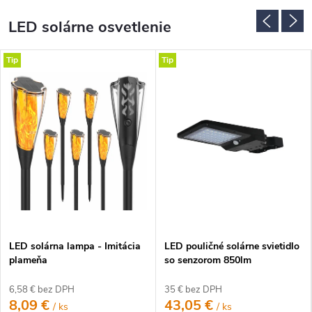
LED solárne osvetlenie
Tip
Tip
LED solárna lampa - Imitácia
LED pouličné solárne svietidlo
plameňa
so senzorom 850lm
6,58 € bez DPH
35 € bez DPH
8,09 €
43,05 €
/ ks
/ ks