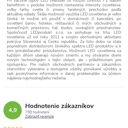
Pri väčšine typov LED svietidiel sa možno stretnúť i s ďalším
benefitom v podobe možnosti nastavenia intenzity osvetlenia,
voľby farby svetla či zmeny farebných prechodov podľa
aktuálnej nálady. Škála možností využitia LED osvetlenia je veľmi
široká. Je možné ich použiť v domácnosti či kancelárii, pri
osvetlení barov, hotelov, reštaurácií či iných obchodných a
komerčných priestorov, hál, budov, vonkajších priestranstiev.
Spoločnosť LEDprodukt s.r.o. sa pohybuje na trhu LED
osvetlenia už od roku 2011 a svojimi obchodnými aktivitami
pokrýva Slovenskú aj Českú republiku. Za túto dobu sa stala
popredným distribútorom širokého spektra LED produktov a k
nim prináležiaceho príslušenstva. Možnosti LED osvetlenia sa
každým dňom uberajú novými smermi a my otvárame dvere
novým technológiám v tejto oblasti, ale i príležitostiam pre
spoluprácu. Pre našich obchodných partnerov a zákazníkov
starostlivo vyberáme a testujeme všetky ponúkané výrobky a
radi poskytneme informácie o danej problematike za účelom
nájdenia najvhodnejšieho riešenia.
Hodnotenie zákazníkov
4,9
788 hodnotení
Zobraziť recenzie