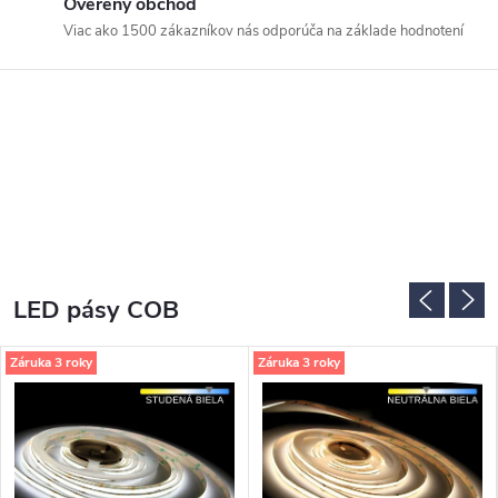
e
Overený obchod
Viac ako 1500 zákazníkov nás odporúča na základe hodnotení
LED pásy COB
Záruka 3 roky
Záruka 3 roky