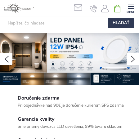
Prejsť
NÁKUPN
na
KOŠÍK
obsah
HĽADAŤ
L
E
D
Predchádzajúce
N
o
s
v
e
t
Doručenie zdarma
l
Pri objednávke nad 90€ je doručenie kurierom SPS zdarma
e
Garancia kvality
n
Sme priamy dovozca LED osvetlenia, 99% tovaru skladom
i