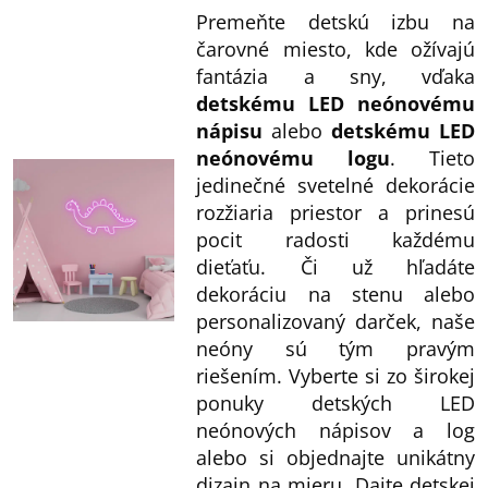
c
Premeňte detskú izbu na
i
čarovné miesto, kde ožívajú
e
fantázia a sny, vďaka
p
detskému LED neónovému
nápisu
alebo
detskému LED
r
neónovému logu
. Tieto
v
jedinečné svetelné dekorácie
k
rozžiaria priestor a prinesú
y
pocit radosti každému
v
dieťaťu. Či už hľadáte
ý
dekoráciu na stenu alebo
p
personalizovaný darček, naše
i
neóny sú tým pravým
riešením. Vyberte si zo širokej
s
ponuky detských LED
u
neónových nápisov a log
alebo si objednajte unikátny
dizajn na mieru. Dajte detskej