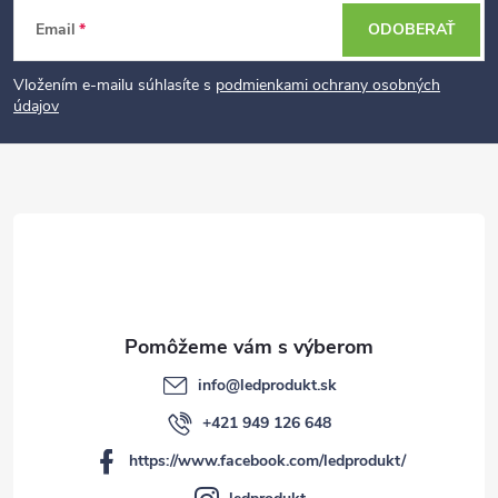
Z
Email
ODOBERAŤ
á
p
Vložením e-mailu súhlasíte s
podmienkami ochrany osobných
údajov
ä
t
i
e
info
@
ledprodukt.sk
+421 949 126 648
https://www.facebook.com/ledprodukt/