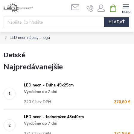
Prejsť
NÁKUPN
na
KOŠÍK
obsah
HĽADAŤ
LED neon nápisy a logá
Detské
Najpredávanejšie
LED neon - Dúha 45x25cm
Vyrobíme do 7 dní
220 € bez DPH
270,60 €
LED neon - Jednorožec 48x40cm
Vyrobíme do 7 dní
221 € bez DPH
271,83 €