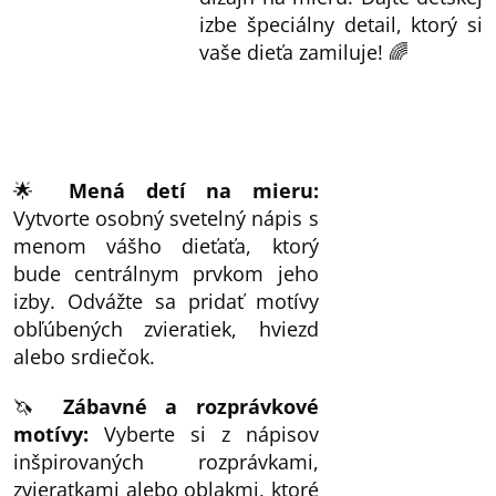
izbe špeciálny detail, ktorý si
vaše dieťa zamiluje! 🌈
🌟
Mená detí na mieru:
Vytvorte osobný svetelný nápis s
menom vášho dieťaťa, ktorý
bude centrálnym prvkom jeho
izby. Odvážte sa pridať motívy
obľúbených zvieratiek, hviezd
alebo srdiečok.
🦄
Zábavné a rozprávkové
motívy:
Vyberte si z nápisov
inšpirovaných rozprávkami,
zvieratkami alebo oblakmi, ktoré