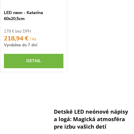
LED neon - Katarína
60x20,5cm
178 € bez DPH
218,94 €
/ ks
Vyrobíme do 7 dní
DETAIL
O
v
l
Detské LED neónové nápisy
á
a logá: Magická atmosféra
d
pre izbu vašich detí
a