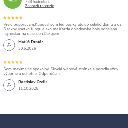
788 hodnotení
Zobraziť recenzie
Vrelo odporucam.Kupoval som led pasiky atd.do celeho domu a uz
5 rokov vsetko funguje ako ma.Kazda objednavka bola odoslana
najneskor na dalsi den.Dakujem
Matúš Drotár
30.5.2026
Som maximálne spokojný. Skvelá webová stránka a poradia vždy
výborne a ochotne. Odporúčam.
Rastislav Czelis
11.10.2025