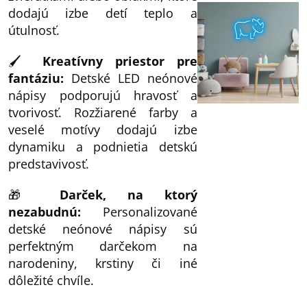
dodajú izbe detí teplo a
útulnosť.
🖌️
Kreatívny priestor pre
fantáziu:
Detské LED neónové
nápisy podporujú hravosť a
tvorivosť. Rozžiarené farby a
veselé motívy dodajú izbe
dynamiku a podnietia detskú
predstavivosť.
🎁
Darček, na ktorý
nezabudnú:
Personalizované
detské neónové nápisy sú
perfektným darčekom na
narodeniny, krstiny či iné
dôležité chvíle.