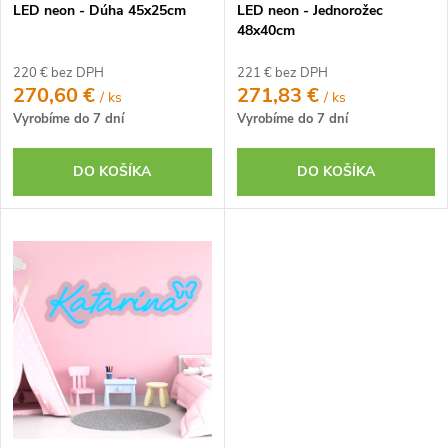
k
LED neon - Dúha 45x25cm
LED neon - Jednorožec
k
t
48x40cm
t
o
o
220 € bez DPH
221 € bez DPH
v
270,60 €
271,83 €
/ ks
/ ks
v
Vyrobíme do 7 dní
Vyrobíme do 7 dní
DO KOŠÍKA
DO KOŠÍKA