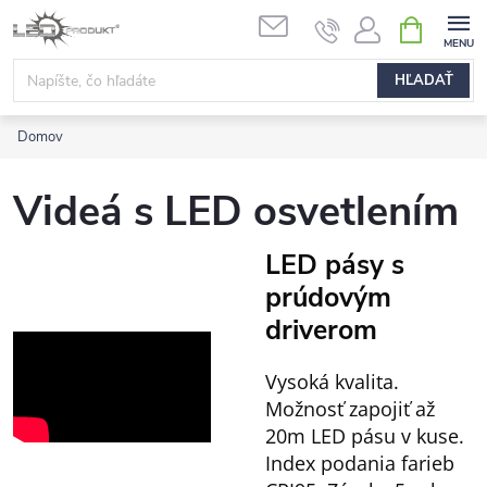
Prejsť
NÁKUPN
na
KOŠÍK
obsah
HĽADAŤ
Domov
Videá s LED osvetlením
LED pásy s
prúdovým
driverom
Vysoká kvalita.
Možnosť zapojiť až
20m LED pásu v kuse.
Index podania farieb