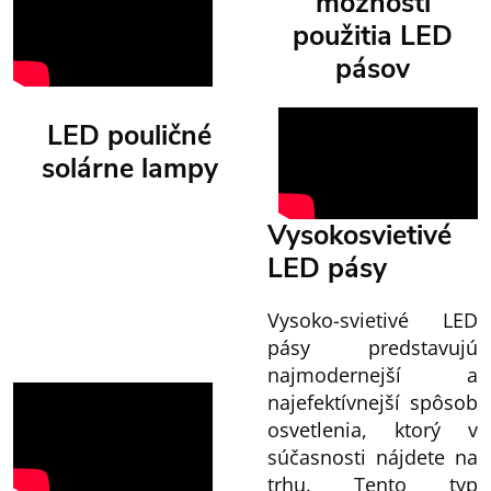
možnosti
použitia LED
pásov
LED pouličné
solárne lampy
Vysokosvietivé
LED pásy
Vysoko-svietivé LED
pásy predstavujú
najmodernejší a
najefektívnejší spôsob
osvetlenia, ktorý v
súčasnosti nájdete na
trhu. Tento typ