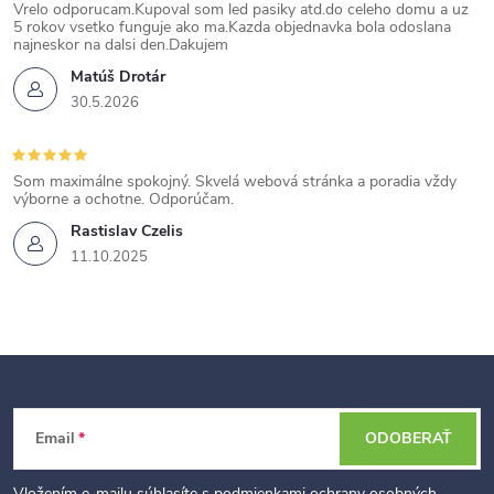
Vrelo odporucam.Kupoval som led pasiky atd.do celeho domu a uz
5 rokov vsetko funguje ako ma.Kazda objednavka bola odoslana
najneskor na dalsi den.Dakujem
Matúš Drotár
30.5.2026
Som maximálne spokojný. Skvelá webová stránka a poradia vždy
výborne a ochotne. Odporúčam.
Rastislav Czelis
11.10.2025
Z
Email
ODOBERAŤ
á
Vložením e-mailu súhlasíte s
podmienkami ochrany osobných