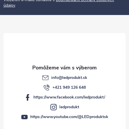
p
údajov
ä
t
i
e
info
@
ledprodukt.sk
+421 949 126 648
https://www.facebook.com/ledprodukt/
ledprodukt
https://www.youtube.com/@LEDproduktsk