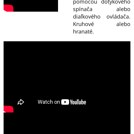
pomocou dotykového
spínača alebo
diaľkového ovládača.
Kruhové alebo
hranaté.