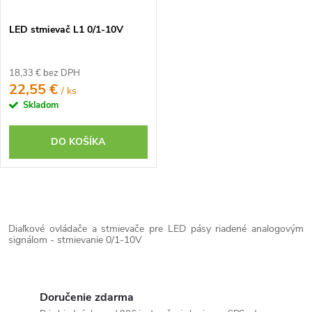
LED stmievač L1 0/1-10V
18,33 € bez DPH
22,55 €
/ ks
Skladom
DO KOŠÍKA
O
v
Diaľkové ovládače a stmievače pre LED pásy riadené analogovým
l
signálom - stmievanie 0/1-10V
á
d
Doručenie zdarma
a