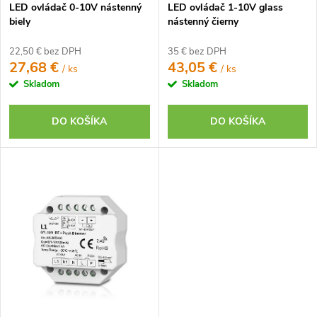
k
LED ovládač 0-10V nástenný
LED ovládač 1-10V glass
k
t
biely
nástenný čierny
t
o
o
22,50 € bez DPH
35 € bez DPH
v
27,68 €
43,05 €
/ ks
/ ks
v
Skladom
Skladom
DO KOŠÍKA
DO KOŠÍKA