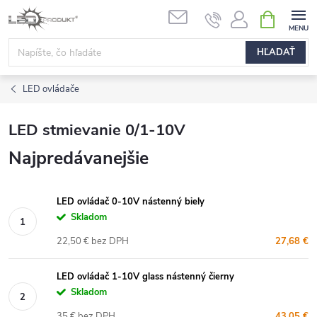
Prejsť
NÁKUPN
na
KOŠÍK
obsah
HĽADAŤ
LED ovládače
LED stmievanie 0/1-10V
Najpredávanejšie
LED ovládač 0-10V nástenný biely
Skladom
22,50 € bez DPH
27,68 €
LED ovládač 1-10V glass nástenný čierny
Skladom
35 € bez DPH
43,05 €