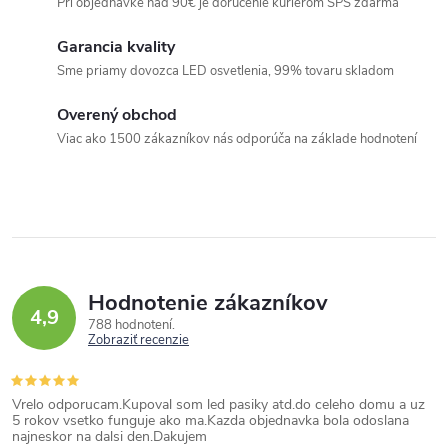
Pri objednávke nad 90€ je doručenie kurierom SPS zdarma
c
i
Garancia kvality
e
Sme priamy dovozca LED osvetlenia, 99% tovaru skladom
p
Overený obchod
r
Viac ako 1500 zákazníkov nás odporúča na základe hodnotení
v
k
y
v
ý
p
Hodnotenie zákazníkov
4,9
i
788 hodnotení
Zobraziť recenzie
s
u
Vrelo odporucam.Kupoval som led pasiky atd.do celeho domu a uz
5 rokov vsetko funguje ako ma.Kazda objednavka bola odoslana
najneskor na dalsi den.Dakujem