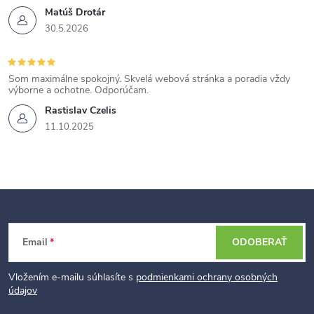
Matúš Drotár
30.5.2026
Som maximálne spokojný. Skvelá webová stránka a poradia vždy
výborne a ochotne. Odporúčam.
Rastislav Czelis
11.10.2025
Z
Email
ODOBERAŤ
á
p
Vložením e-mailu súhlasíte s
podmienkami ochrany osobných
údajov
ä