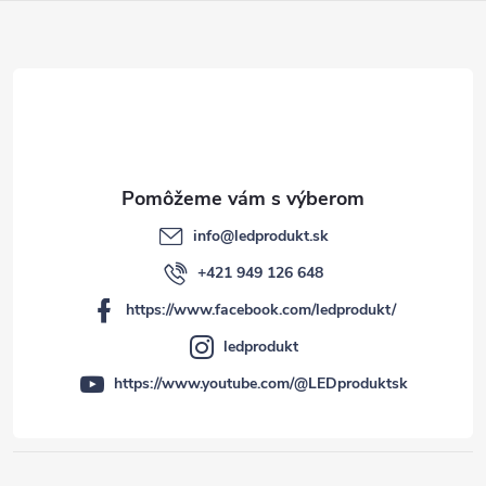
t
i
e
info
@
ledprodukt.sk
+421 949 126 648
https://www.facebook.com/ledprodukt/
ledprodukt
https://www.youtube.com/@LEDproduktsk