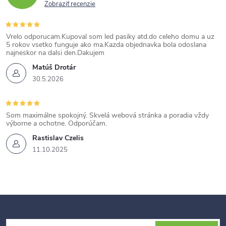
Zobraziť recenzie
Vrelo odporucam.Kupoval som led pasiky atd.do celeho domu a uz
5 rokov vsetko funguje ako ma.Kazda objednavka bola odoslana
najneskor na dalsi den.Dakujem
Matúš Drotár
30.5.2026
Som maximálne spokojný. Skvelá webová stránka a poradia vždy
výborne a ochotne. Odporúčam.
Rastislav Czelis
11.10.2025