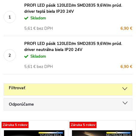
PROFI LED pásik 120LED/m SMD2835 9,6W/m prúd.
driver teplá biela IP20 24V
Skladom
5,61 € bez DPH
6,90 €
PROFI LED pásik 120LED/m SMD2835 9,6W/m prúd.
driver neutrálna biela IP20 24V
Skladom
5,61 € bez DPH
6,90 €
Filtrovať
R
Odporúčame
a
Najlacnejšie
d
V
Záruka 5 rokov
Záruka 5 rokov
e
Najdrahšie
ý