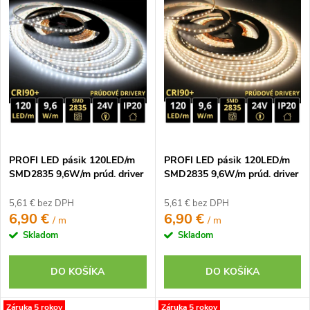
n
p
Najpredávanejšie
i
i
e
Abecedne
s
p
p
r
r
o
o
d
d
u
u
k
PROFI LED pásik 120LED/m
PROFI LED pásik 120LED/m
k
t
SMD2835 9,6W/m prúd. driver
SMD2835 9,6W/m prúd. driver
t
studená biela IP20 24V
neutrálna biela IP20 24V
o
o
5,61 € bez DPH
5,61 € bez DPH
v
6,90 €
6,90 €
/ m
/ m
v
Skladom
Skladom
DO KOŠÍKA
DO KOŠÍKA
Záruka 5 rokov
Záruka 5 rokov