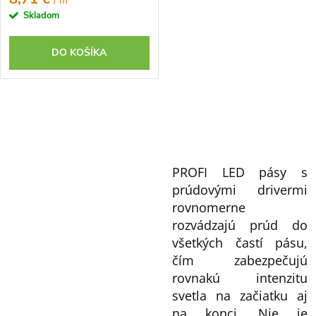
/ m
Skladom
DO KOŠÍKA
O
v
l
PROFI LED pásy s
á
prúdovými drivermi
d
rovnomerne
a
rozvádzajú prúd do
c
všetkých častí pásu,
i
čím zabezpečujú
e
rovnakú intenzitu
p
svetla na začiatku aj
r
na konci. Nie je