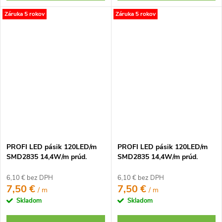
Záruka 5 rokov
Záruka 5 rokov
PROFI LED pásik 120LED/m
PROFI LED pásik 120LED/m
SMD2835 14,4W/m prúd.
SMD2835 14,4W/m prúd.
driver neutrálna biela IP20
driver teplá biela IP20 24V
24V
6,10 € bez DPH
6,10 € bez DPH
7,50 €
7,50 €
/ m
/ m
Skladom
Skladom