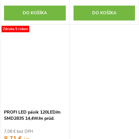
DO KOŠÍKA
DO KOŠÍKA
Záruka 5 rokov
PROFI LED pásik 120LED/m
SMD2835 14,4W/m prúd.
driver teplá biela IP20 24V
7,08 € bez DPH
8,71 €