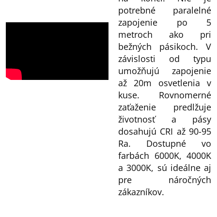
potrebné paralelné
v
zapojenie po 5
k
metroch ako pri
y
bežných pásikoch. V
v
závislosti od typu
ý
umožňujú zapojenie
p
až 20m osvetlenia v
i
kuse. Rovnomerné
s
zaťaženie predlžuje
u
životnosť a pásy
dosahujú CRI až 90-95
Ra. Dostupné vo
farbách 6000K, 4000K
a 3000K, sú ideálne aj
pre náročných
zákazníkov.