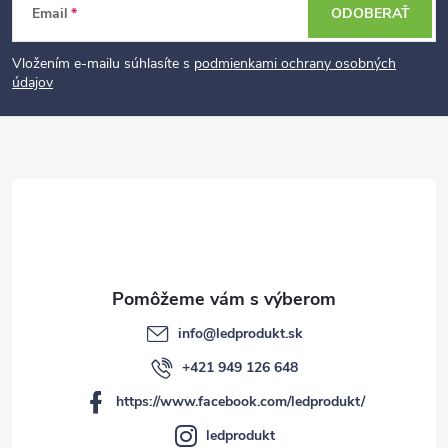
Z
Email
ODOBERAŤ
á
p
Vložením e-mailu súhlasíte s
podmienkami ochrany osobných
údajov
ä
t
i
e
info
@
ledprodukt.sk
+421 949 126 648
https://www.facebook.com/ledprodukt/
ledprodukt