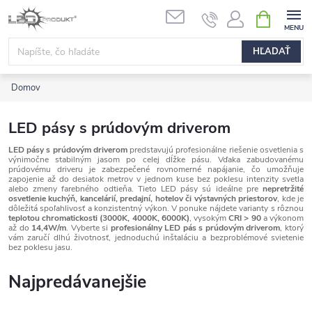
Prejsť
NÁKUPN
na
KOŠÍK
obsah
HĽADAŤ
Domov
LED pásy s prúdovým driverom
LED pásy s prúdovým driverom
predstavujú profesionálne riešenie osvetlenia s
výnimočne stabilným jasom po celej dĺžke pásu. Vďaka zabudovanému
prúdovému driveru je zabezpečené rovnomerné napájanie, čo umožňuje
zapojenie až do desiatok metrov v jednom kuse bez poklesu intenzity svetla
alebo zmeny farebného odtieňa. Tieto LED pásy sú ideálne pre
nepretržité
osvetlenie kuchýň, kancelárií, predajní, hotelov či výstavných priestorov
, kde je
dôležitá spoľahlivosť a konzistentný výkon. V ponuke nájdete varianty s rôznou
teplotou chromatickosti (3000K, 4000K, 6000K)
, vysokým
CRI > 90
a výkonom
až do
14,4W/m
. Vyberte si
profesionálny LED pás s prúdovým driverom
, ktorý
vám zaručí dlhú životnosť, jednoduchú inštaláciu a bezproblémové svietenie
bez poklesu jasu.
Najpredávanejšie