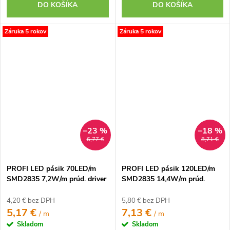
DO KOŠÍKA
DO KOŠÍKA
Záruka 5 rokov
Záruka 5 rokov
–23 %
–18 %
6,77 €
8,71 €
PROFI LED pásik 70LED/m
PROFI LED pásik 120LED/m
SMD2835 7,2W/m prúd. driver
SMD2835 14,4W/m prúd.
studená biela IP20 24V
driver studená biela IP20 24V
4,20 € bez DPH
5,80 € bez DPH
5,17 €
7,13 €
/ m
/ m
Skladom
Skladom