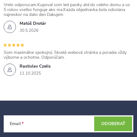
Vrelo odporucam.Kupoval som led pasiky atd.do celeho domu a uz
5 rokov vsetko funguje ako ma.Kazda objednavka bola odoslana
najneskor na dalsi den.Dakujem
Matúš Drotár
30.5.2026
Som maximálne spokojný. Skvelá webová stránka a poradia vždy
výborne a ochotne. Odporúčam.
Rastislav Czelis
11.10.2025
Z
Email
ODOBERAŤ
á