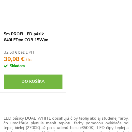
5m PROFI LED pásik
640LED/m COB 15W/m
DUAL-WHITE IP20 24V
32,50 € bez DPH
39,98 €
/ ks
Skladom
DO KOŠÍKA
O
v
LED pásiky DUAL WHITE obsahujú čipy teplej ako aj studenej farby,
l
čo umožňuje plynule meniť teplotu farby pomocou ovládača od
teplej bielej (2700K) až po studenú bielu (6500K). LED čipy teplej a