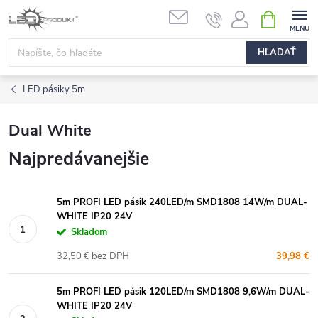
Prejsť
NÁKUPN
na
KOŠÍK
obsah
HĽADAŤ
LED pásiky 5m
Dual White
Najpredávanejšie
5m PROFI LED pásik 240LED/m SMD1808 14W/m DUAL-
WHITE IP20 24V
Skladom
32,50 € bez DPH
39,98 €
5m PROFI LED pásik 120LED/m SMD1808 9,6W/m DUAL-
WHITE IP20 24V