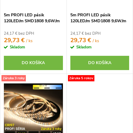
d
u
u
k
5m PROFI LED pásik
5m PROFI LED pásik
k
t
120LED/m SMD1808 9,6W/m
120LED/m SMD1808 9,6W/m
t
DUAL-WHITE IP20 12V
DUAL-WHITE IP20 24V
o
o
24,17 € bez DPH
24,17 € bez DPH
v
29,73 €
29,73 €
/ ks
/ ks
v
Skladom
Skladom
DO KOŠÍKA
DO KOŠÍKA
Záruka 3 roky
Záruka 5 rokov