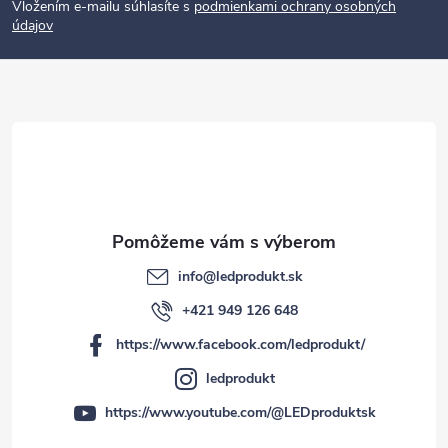
p
Vložením e-mailu súhlasíte s
podmienkami ochrany osobných
údajov
ä
t
i
e
info
@
ledprodukt.sk
+421 949 126 648
https://www.facebook.com/ledprodukt/
ledprodukt
https://www.youtube.com/@LEDproduktsk