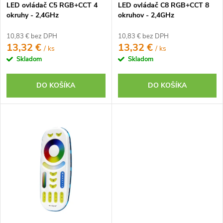
k
LED ovládač C5 RGB+CCT 4
LED ovládač C8 RGB+CCT 8
k
t
okruhy - 2,4GHz
okruhov - 2,4GHz
t
o
o
10,83 € bez DPH
10,83 € bez DPH
v
13,32 €
13,32 €
/ ks
/ ks
v
Skladom
Skladom
DO KOŠÍKA
DO KOŠÍKA