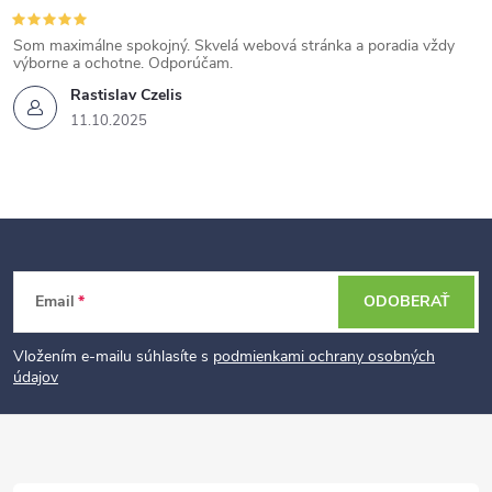
Som maximálne spokojný. Skvelá webová stránka a poradia vždy
výborne a ochotne. Odporúčam.
Rastislav Czelis
11.10.2025
Z
Email
ODOBERAŤ
á
p
Vložením e-mailu súhlasíte s
podmienkami ochrany osobných
údajov
ä
t
i
e