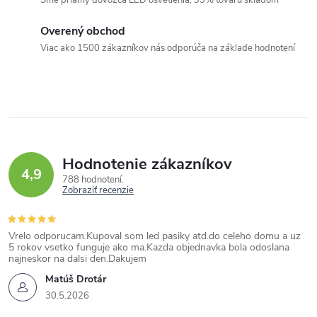
Sme priamy dovozca LED osvetlenia, 99% tovaru skladom
r
v
v
a
Overený obchod
k
Viac ako 1500 zákazníkov nás odporúča na základe hodnotení
n
y
i
v
e
ý
p
i
Hodnotenie zákazníkov
s
4,9
788 hodnotení
u
Zobraziť recenzie
Vrelo odporucam.Kupoval som led pasiky atd.do celeho domu a uz
5 rokov vsetko funguje ako ma.Kazda objednavka bola odoslana
najneskor na dalsi den.Dakujem
Matúš Drotár
30.5.2026