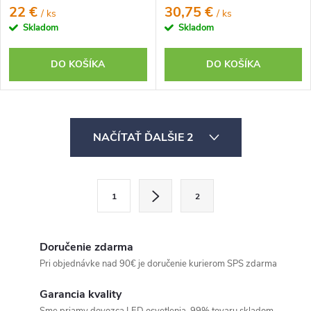
22 €
30,75 €
/ ks
/ ks
Skladom
Skladom
DO KOŠÍKA
DO KOŠÍKA
O
NAČÍTAŤ ĎALŠIE 2
v
l
á
S
1
2
d
t
a
r
c
á
Doručenie zdarma
i
n
Pri objednávke nad 90€ je doručenie kurierom SPS zdarma
e
k
Garancia kvality
p
o