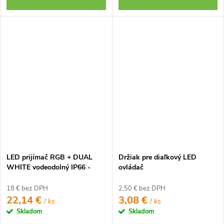
LED prijímač RGB + DUAL
Držiak pre diaľkový LED
WHITE vodeodolný IP66 -
ovládač
2,4GHz (FUT039S-P)
18 € bez DPH
2,50 € bez DPH
22,14 €
3,08 €
/ ks
/ ks
Skladom
Skladom