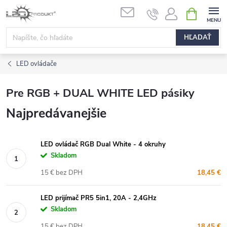
Prejsť
NÁKUPN
na
KOŠÍK
obsah
HĽADAŤ
LED ovládače
Pre RGB + DUAL WHITE LED pásiky
Najpredávanejšie
LED ovládač RGB Dual White - 4 okruhy
Skladom
15 € bez DPH
18,45 €
LED prijímač PR5 5in1, 20A - 2,4GHz
Skladom
15 € bez DPH
18,45 €