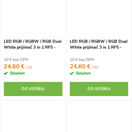
LED RGB / RGBW / RGB Dual
LED RGB / RGBW / RGB Dual
White prijímač 3 in 1 RF5 -
White prijímač 3 in 1 RF5 -
2,4GHz WIFI (FUT037W+)
Zigbee 3.0 + 2,4GHz
(FUT037Z+)
20 € bez DPH
20 € bez DPH
24,60 €
24,60 €
/ ks
/ ks
Skladom
Skladom
DO KOŠÍKA
DO KOŠÍKA