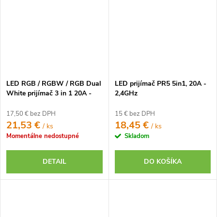
LED RGB / RGBW / RGB Dual
LED prijímač PR5 5in1, 20A -
White prijímač 3 in 1 20A -
2,4GHz
2,4GHz (FUT037P+)
17,50 € bez DPH
15 € bez DPH
21,53 €
18,45 €
/ ks
/ ks
Momentálne nedostupné
Skladom
DETAIL
DO KOŠÍKA