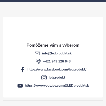
t
i
e
info
@
ledprodukt.sk
+421 949 126 648
https://www.facebook.com/ledprodukt/
ledprodukt
https://www.youtube.com/@LEDproduktsk