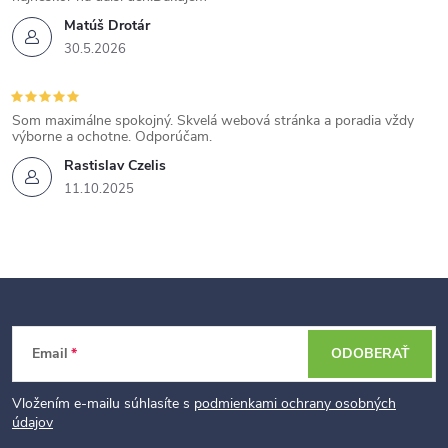
Matúš Drotár
30.5.2026
Som maximálne spokojný. Skvelá webová stránka a poradia vždy
výborne a ochotne. Odporúčam.
Rastislav Czelis
11.10.2025
Z
Email
ODOBERAŤ
á
p
Vložením e-mailu súhlasíte s
podmienkami ochrany osobných
údajov
ä