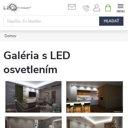
Prejsť
NÁKUPN
na
KOŠÍK
obsah
HĽADAŤ
Domov
Galéria s LED
osvetlením