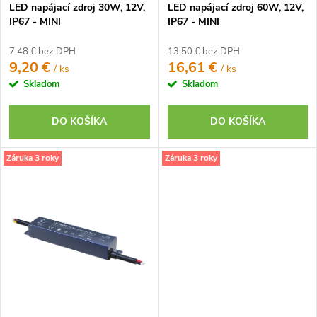
k
LED napájací zdroj 30W, 12V,
LED napájací zdroj 60W, 12V,
k
t
IP67 - MINI
IP67 - MINI
t
o
o
7,48 € bez DPH
13,50 € bez DPH
v
9,20 €
16,61 €
/ ks
/ ks
v
Skladom
Skladom
DO KOŠÍKA
DO KOŠÍKA
Záruka 3 roky
Záruka 3 roky