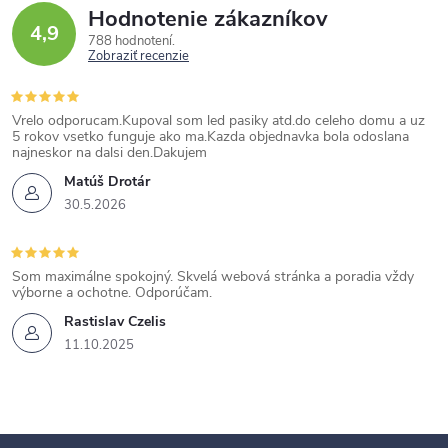
Hodnotenie zákazníkov
y
4,9
788 hodnotení
v
Zobraziť recenzie
ý
p
Vrelo odporucam.Kupoval som led pasiky atd.do celeho domu a uz
i
5 rokov vsetko funguje ako ma.Kazda objednavka bola odoslana
najneskor na dalsi den.Dakujem
s
Matúš Drotár
u
30.5.2026
Som maximálne spokojný. Skvelá webová stránka a poradia vždy
výborne a ochotne. Odporúčam.
Rastislav Czelis
11.10.2025