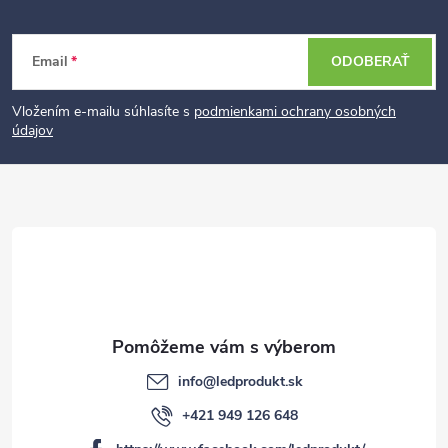
Z
Email
ODOBERAŤ
á
p
Vložením e-mailu súhlasíte s
podmienkami ochrany osobných
údajov
ä
t
i
e
info
@
ledprodukt.sk
+421 949 126 648