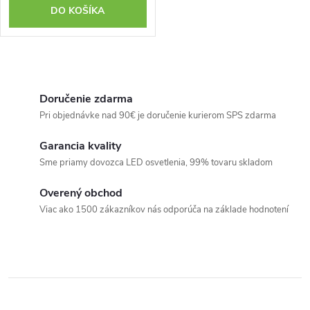
DO KOŠÍKA
O
v
Doručenie zdarma
l
Pri objednávke nad 90€ je doručenie kurierom SPS zdarma
á
Garancia kvality
d
Sme priamy dovozca LED osvetlenia, 99% tovaru skladom
a
c
Overený obchod
i
Viac ako 1500 zákazníkov nás odporúča na základe hodnotení
e
p
r
v
k