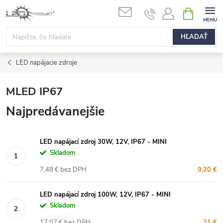
Prejsť
NÁKUPN
na
KOŠÍK
obsah
HĽADAŤ
LED napájacie zdroje
MLED IP67
Najpredávanejšie
LED napájací zdroj 30W, 12V, IP67 - MINI
Skladom
7,48 € bez DPH
9,20 €
LED napájací zdroj 100W, 12V, IP67 - MINI
Skladom
17,07 € bez DPH
21 €