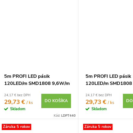
5m PROFI LED pásik
5m PROFI LED pásik
120LED/m SMD1808 9,6W/m
120LED/m SMD1808
studená biela CRI97 IP20
neutrálna biela CRI9
24,17 € bez DPH
24,17 € bez DPH
24V
24V
29,73 €
DO KOŠÍKA
29,73 €
DO
/ ks
/ ks
Skladom
Skladom
Kód:
LDPT440
Záruka 5 rokov
Záruka 5 rokov