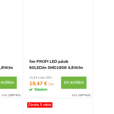
5m PROFI LED pásik
4,8W/m
60LED/m SMD1808 4,8W/m
7 IP20
teplá biela CRI97 IP20 24V
15,83 € bez DPH
 KOŠÍKA
19,47 €
DO KOŠÍKA
/ ks
Skladom
Kód:
LDPT431
Kód:
LDPT432
Záruka 5 rokov