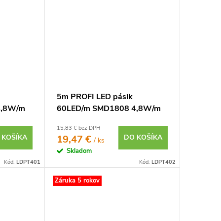
5m PROFI LED pásik
4,8W/m
60LED/m SMD1808 4,8W/m
7 IP20
teplá biela CRI97 IP20 12V
15,83 € bez DPH
 KOŠÍKA
19,47 €
DO KOŠÍKA
/ ks
Skladom
Kód:
LDPT401
Kód:
LDPT402
Záruka 5 rokov