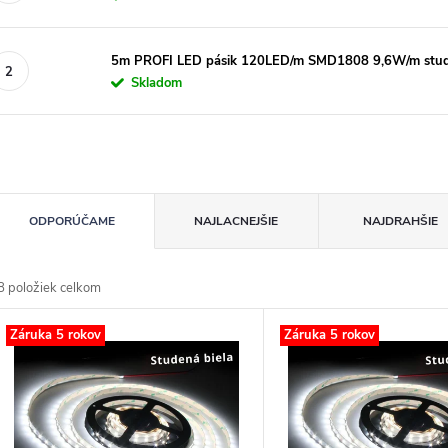
5m PROFI LED pásik 120LED/m SMD1808 9,6W/m stude
Skladom
R
ODPORÚČAME
NAJLACNEJŠIE
NAJDRAHŠIE
d
8
položiek celkom
n
V
Záruka 5 rokov
Záruka 5 rokov
p
p