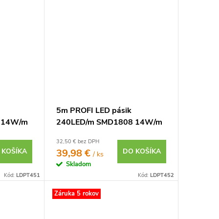
5m PROFI LED pásik
 14W/m
240LED/m SMD1808 14W/m
7 IP20
teplá biela CRI97 IP20 24V
32,50 € bez DPH
 KOŠÍKA
39,98 €
DO KOŠÍKA
/ ks
Skladom
Kód:
LDPT451
Kód:
LDPT452
Záruka 5 rokov