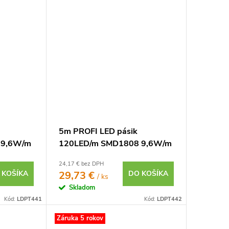
5m PROFI LED pásik
 9,6W/m
120LED/m SMD1808 9,6W/m
7 IP20
teplá biela CRI97 IP20 24V
24,17 € bez DPH
 KOŠÍKA
29,73 €
DO KOŠÍKA
/ ks
Skladom
Kód:
LDPT441
Kód:
LDPT442
Záruka 5 rokov