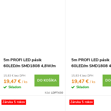
5m PROFI LED pásik
5m PROFI LED pásik
60LED/m SMD1808 4,8W/m
60LED/m SMD1808 
studená biela CRI97 IP20
neutrálna biela CRI9
15,83 € bez DPH
15,83 € bez DPH
24V
24V
19,47 €
DO KOŠÍKA
19,47 €
DO
/ ks
/ ks
Skladom
Skladom
Kód:
LDPT430
Záruka 5 rokov
Záruka 5 rokov