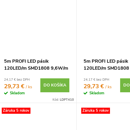
5m PROFI LED pásik
5m PROFI LED pásik
120LED/m SMD1808 9,6W/m
120LED/m SMD1808
studená biela CRI97 IP20
neutrálna biela CRI9
24,17 € bez DPH
24,17 € bez DPH
12V
12V
29,73 €
DO KOŠÍKA
29,73 €
DO
/ ks
/ ks
Skladom
Skladom
Kód:
LDPT410
Záruka 5 rokov
Záruka 5 rokov