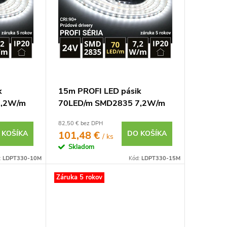
k
15m PROFI LED pásik
7,2W/m
70LED/m SMD2835 7,2W/m
biela
prúd. driver studená biela
82,50 € bez DPH
IP20 24V
 KOŠÍKA
101,48 €
DO KOŠÍKA
/ ks
Skladom
:
LDPT330-10M
Kód:
LDPT330-15M
Záruka 5 rokov