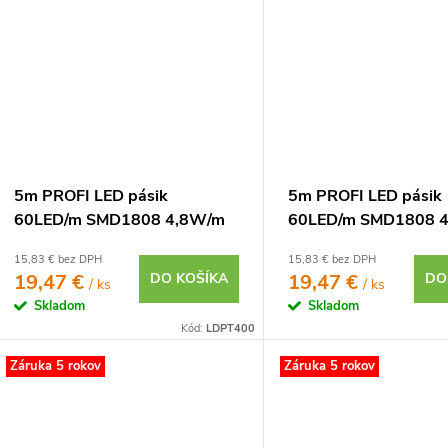
5m PROFI LED pásik
5m PROFI LED pásik
60LED/m SMD1808 4,8W/m
60LED/m SMD1808 
studená biela CRI97 IP20
neutrálna biela CRI9
15,83 € bez DPH
15,83 € bez DPH
12V
12V
19,47 €
DO KOŠÍKA
19,47 €
DO
/ ks
/ ks
Skladom
Skladom
Kód:
LDPT400
Záruka 5 rokov
Záruka 5 rokov