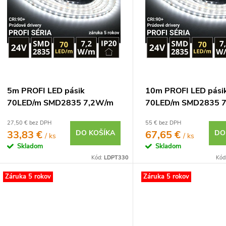
o
p
d
u
o
d
u
o
5m PROFI LED pásik
10m PROFI LED pási
70LED/m SMD2835 7,2W/m
70LED/m SMD2835 
o
prúd. driver studená biela
prúd. driver studená 
27,50 € bez DPH
55 € bez DPH
IP20 24V
IP20 24V
33,83 €
DO KOŠÍKA
67,65 €
DO
/ ks
/ ks
Skladom
Skladom
Kód:
LDPT330
Kód
Záruka 5 rokov
Záruka 5 rokov