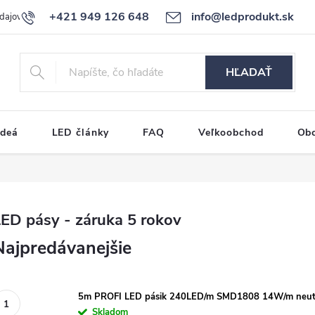
+421 949 126 648
info@ledprodukt.sk
dajov
Reklamačný poriadok
HĽADAŤ
ideá
LED články
FAQ
Veľkoobchod
Ob
ED pásy - záruka 5 rokov
Najpredávanejšie
5m PROFI LED pásik 240LED/m SMD1808 14W/m neutrá
Skladom