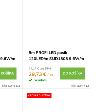
5m PROFI LED pásik
 9,6W/m
120LED/m SMD1808 9,6W/m
7 IP20
teplá biela CRI97 IP20 12V
24,17 € bez DPH
 KOŠÍKA
29,73 €
DO KOŠÍKA
/ ks
Skladom
Kód:
LDPT411
Kód:
LDPT412
Záruka 5 rokov