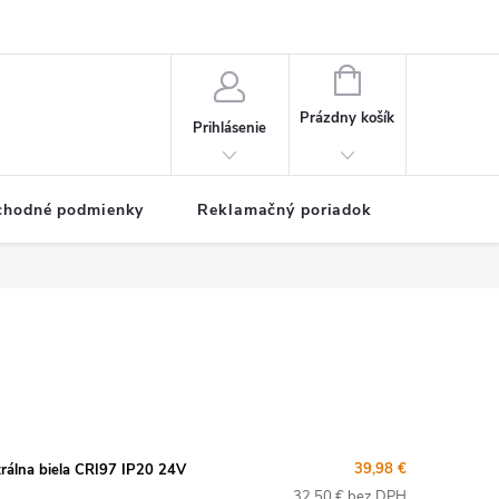
NÁKUPNÝ
KOŠÍK
Prázdny košík
Prihlásenie
chodné podmienky
Reklamačný poriadok
39,98 €
lna biela CRI97 IP20 24V
32,50 € bez DPH