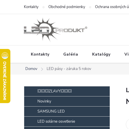
Prejsť
Kontakty
Obchodné podmienky
Ochrana osobných ú
na
obsah
Kontakty
Galéria
Katalógy
V
Domov
LED pásy - záruka 5 rokov
B
Preskočiť
L
💥💥💥ZĽAVY💥💥💥
kategórie
o
Novinky
č
SAMSUNG LED
n
ý
LED solárne osvetlenie