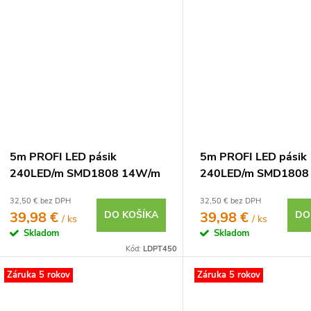
5m PROFI LED pásik
5m PROFI LED pásik
240LED/m SMD1808 14W/m
240LED/m SMD1808
studená biela CRI97 IP20
neutrálna biela CRI9
32,50 € bez DPH
32,50 € bez DPH
24V
24V
39,98 €
DO KOŠÍKA
39,98 €
DO
/ ks
/ ks
Skladom
Skladom
Kód:
LDPT450
Záruka 5 rokov
Záruka 5 rokov