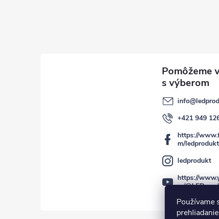
info
@
ledprod
+421 949 12
https://www.
m/ledprodukt
ledprodukt
https://www.
m/@LEDprod
Používame s
prehliadanie