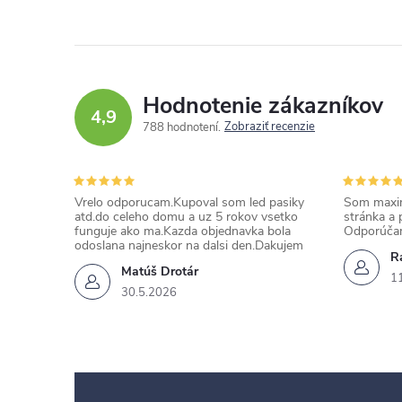
Hodnotenie zákazníkov
4,9
Zobraziť recenzie
788 hodnotení
Vrelo odporucam.Kupoval som led pasiky
Som maxim
atd.do celeho domu a uz 5 rokov vsetko
stránka a 
funguje ako ma.Kazda objednavka bola
Odporúča
odoslana najneskor na dalsi den.Dakujem
Ra
Matúš Drotár
1
30.5.2026