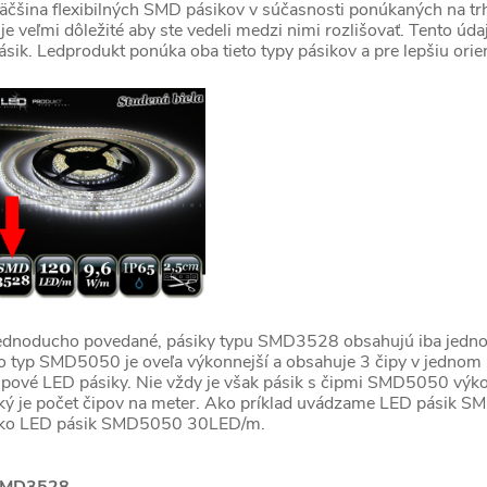
äčšina flexibilných SMD pásikov v súčasnosti ponúkaných na
 je veľmi dôležité aby ste vedeli medzi nimi rozlišovať. Tento 
ásik. Ledprodukt ponúka oba tieto typy pásikov a pre lepšiu ori
ednoducho povedané, pásiky typu SMD3528 obsahujú iba jedno sve
o typ SMD5050 je oveľa výkonnejší a obsahuje 3 čipy v jednom pu
ipové LED pásiky. Nie vždy je však pásik s čipmi SMD5050 výko
ký je počet čipov na meter. Ako príklad uvádzame LED pásik S
ko LED pásik SMD5050 30LED/m.