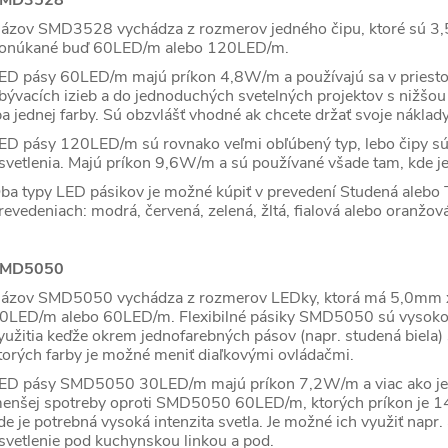
MD3528
ázov SMD3528 vychádza z rozmerov jedného čipu, ktoré sú 3,
onúkané buď 60LED/m alebo 120LED/m.
ED pásy 60LED/m majú príkon 4,8W/m a používajú sa v priestoro
bývacích izieb a do jednoduchých svetelných projektov s nižšou 
ba jednej farby. Sú obzvlášť vhodné ak chcete držať svoje náklad
ED pásy 120LED/m sú rovnako veľmi obľúbený typ, lebo čipy sú 
svetlenia. Majú príkon 9,6W/m a sú používané všade tam, kde je
ba typy LED pásikov je možné kúpiť v prevedení Studená alebo T
revedeniach: modrá, červená, zelená, žltá, fialová alebo oranžov
MD5050
ázov SMD5050 vychádza z rozmerov LEDky, ktorá má 5,0mm x
0LED/m alebo 60LED/m. Flexibilné pásiky SMD5050 sú vysoko vý
yužitia keďže okrem jednofarebných pásov (napr. studená biela) 
torých farby je možné meniť diaľkovými ovládačmi.
ED pásy SMD5050 30LED/m majú príkon 7,2W/m a viac ako je
enšej spotreby oproti SMD5050 60LED/m, ktorých príkon je 1
de je potrebná vysoká intenzita svetla. Je možné ich využiť nap
svetlenie pod kuchynskou linkou a pod.