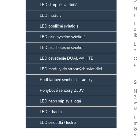
S
LED stropné svietidlá
N
p
LED moduly
L
LED pouličné svietidlá
o
i
LED priemyselné svietidlá
L
LED prachotesné svietidlá
o
O
LED osvetlenie DUAL-WHITE
p
LED moduly do stropných svietidiel
Podhľadové svietidlá - rámiky
S
Pohybové senzory 230V
N
3
LED neon nápisy a logá
v
k
LED zrkadlá
L
LED svietidlá / lustre
m
k
o