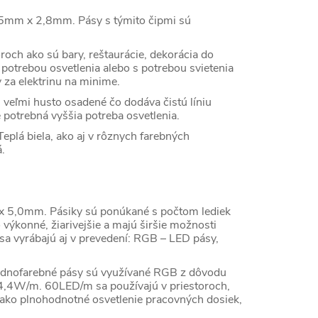
5mm x 2,8mm. Pásy s týmito čipmi sú
ch ako sú bary, reštaurácie, dekorácia do
potrebou osvetlenia alebo s potrebou svietenia
y za elektrinu na minime.
veľmi husto osadené čo dodáva čistú líniu
 potrebná vyššia potreba osvetlenia.
eplá biela, ako aj v rôznych farebných
á.
 5,0mm. Pásiky sú ponúkané s počtom lediek
konné, žiarivejšie a majú širšie možnosti
sa vyrábajú aj v prevedení: RGB – LED pásy,
dnofarebné pásy sú využívané RGB z dôvodu
4,4W/m. 60LED/m sa používajú v priestoroch,
r. ako plnohodnotné osvetlenie pracovných dosiek,