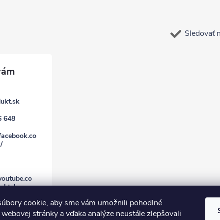
Sledovať 
ukt.sk
6 648
facebook.co
/
youtube.co
uktsk
úbory cookie, aby sme vám umožnili pohodlné
 webovej stránky a vďaka analýze neustále zlepšovali