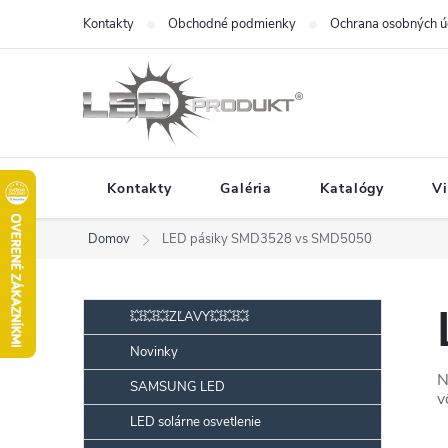
Prejsť
Kontakty
Obchodné podmienky
Ochrana osobných ú
na
obsah
Kontakty
Galéria
Katalógy
V
Domov
LED pásiky SMD3528 vs SMD5050
B
Preskočiť
💥💥💥ZĽAVY💥💥💥
kategórie
o
Novinky
č
N
SAMSUNG LED
n
v
ý
LED solárne osvetlenie