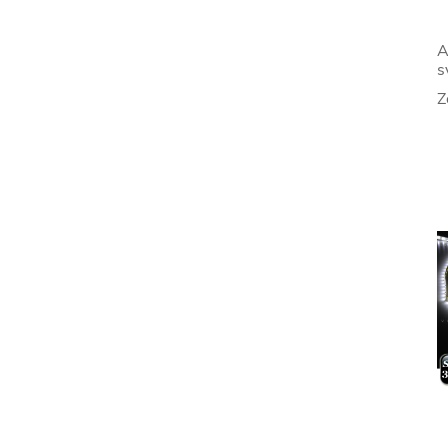
A
s
Z