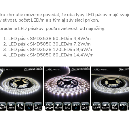
ko zhrnutie môžeme povedať, že oba typy LED pásov majú svoje 
vietivosť, počet LED/m a s tým aj súvisiaci príkon.
oradenie LED pásikov podľa svietivosti od najnižšej:
LED pásik SMD3538 60LED/m 4,8W/m
LED pásik SMD5050 30LED/m 7,2W/m
LED pásik SMD3528 120LED/m 9,6W/m
LED pásik SMD5050 60LED/m 14,4W/m