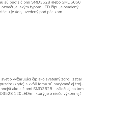
 trhu sú buď s čipmi SMD3528 alebo SMD5050
údaj označuje, akým typom LED čipu je osadený
entáciu je údaj uvedený pod pásikom.
tlo vyžarujúci čip ako svetelný zdroj, zatiaľ
zdre (kryte) a kvôli tomu sú nazývané aj troj-
nnejší ako s čipmi SMD3528 – záleží aj na tom
MD3528 120LED/m, ktorý je o niečo výkonnejší