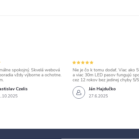
álne spokojný. Skvelá webová
Nie je čo k tomu dodať. Viac ako 50
poradia vždy výborne a ochotne.
a viac 30m LED pasov fungujú spo
m.
cez 12 rokov bez jedinej chyby 5/5
stislav Czelis
Ján Hajdučko
1.10.2025
27.6.2025