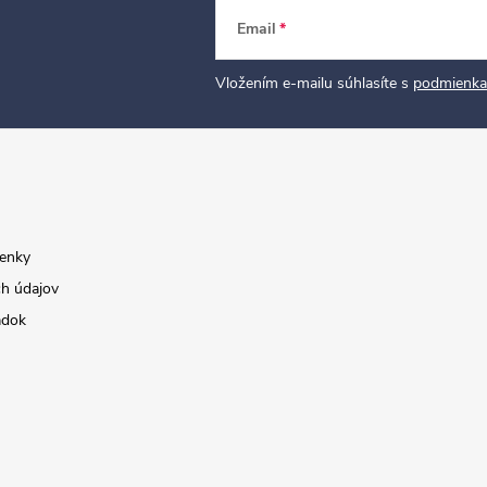
Email
Vložením e-mailu súhlasíte s
podmienka
enky
h údajov
adok