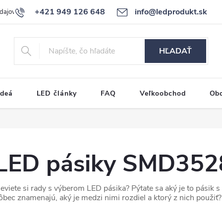
+421 949 126 648
info@ledprodukt.sk
dajov
Reklamačný poriadok
HĽADAŤ
ideá
LED články
FAQ
Veľkoobchod
Ob
LED pásiky SMD352
eviete si rady s výberom LED pásika? Pýtate sa aký je to pási
ôbec znamenajú, aký je medzi nimi rozdiel a ktorý z nich použiť?