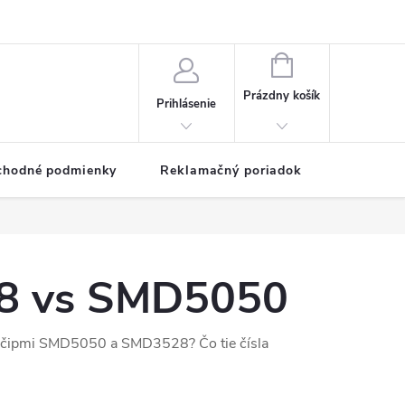
NÁKUPNÝ
KOŠÍK
Prázdny košík
Prihlásenie
chodné podmienky
Reklamačný poriadok
8 vs SMD5050
k s čipmi SMD5050 a SMD3528? Čo tie čísla