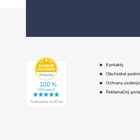
Z
á
p
ä
t
i
e
Kontakty
Obchodné podmi
Ochrana osobnýc
Reklamačný pori