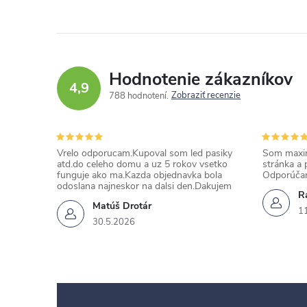
Hodnotenie zákazníkov
4,9
Zobraziť recenzie
788 hodnotení
Vrelo odporucam.Kupoval som led pasiky
Som maxim
atd.do celeho domu a uz 5 rokov vsetko
stránka a 
funguje ako ma.Kazda objednavka bola
Odporúča
odoslana najneskor na dalsi den.Dakujem
Ra
Matúš Drotár
1
30.5.2026