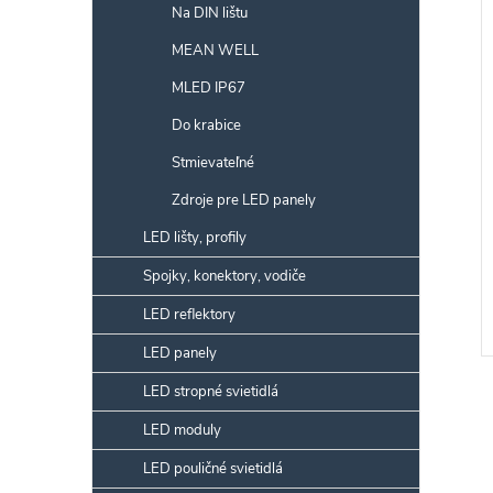
Na DIN lištu
r
MEAN WELL
MLED IP67
k
Do krabice
t
k
Stmievateľné
v
t
Zdroje pre LED panely
LED lišty, profily
v
Spojky, konektory, vodiče
LED reflektory
LED panely
LED stropné svietidlá
LED moduly
v
LED pouličné svietidlá