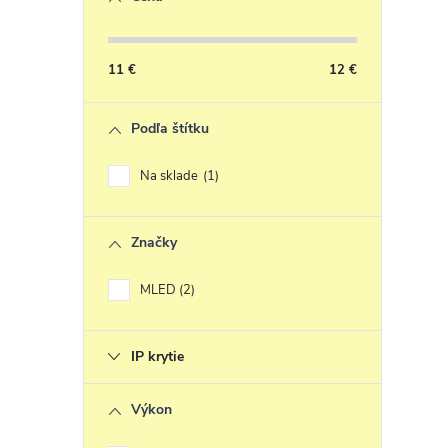
s
11
€
12
€
Podľa štítku
Na sklade
1
Značky
MLED
2
IP krytie
Výkon