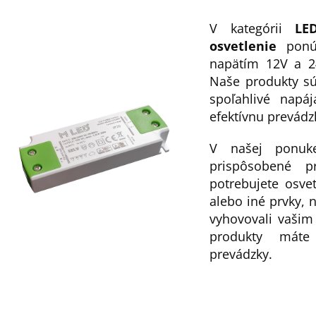
V kategórii
LE
d
osvetlenie
ponúk
napätím 12V a 24
Naše produkty sú
spoľahlivé napá
efektívnu prevádz
p
V našej ponuke
prispôsobené p
potrebujete osvetl
alebo iné prvky, 
vyhovovali vašim
produkty máte
prevádzky.
p