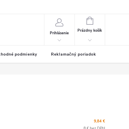
NÁKUPNÝ
KOŠÍK
Prázdny košík
Prihlásenie
chodné podmienky
Reklamačný poriadok
9,84 €
8 € bez DPH