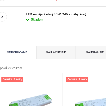
LED napájací zdroj 30W, 24V - nábytkový
Skladom
R
ODPORÚČAME
NAJLACNEJŠIE
NAJDRAHŠIE
d
položiek celkom
n
V
Záruka 3 roky
Záruka 3 roky
p
p