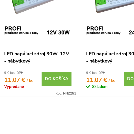
o
p
d
u
o
d
u
o
LED napájací zdroj 30W, 12V
LED napájací zdroj 
- nábytkový
- nábytkový
o
9 € bez DPH
9 € bez DPH
11,07 €
DO KOŠÍKA
11,07 €
DO
/ ks
/ ks
Vypredané
Skladom
Kód:
NNZ251
O