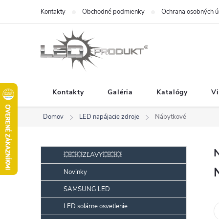
Prejsť
Kontakty
Obchodné podmienky
Ochrana osobných ú
na
obsah
Kontakty
Galéria
Katalógy
V
Domov
LED napájacie zdroje
Nábytkové
B
Preskočiť
💥💥💥ZĽAVY💥💥💥
kategórie
o
Novinky
č
SAMSUNG LED
n
ý
LED solárne osvetlenie