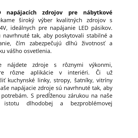
D napájacích zdrojov pre nábytkové
ame široký výber kvalitných zdrojov s
V, ideálnych pre napájanie LED pásikov.
 navrhnuté tak, aby poskytovali stabilné a
janie, čím zabezpečujú dlhú životnosť a
ku vášho osvetlenia.
 nájdete zdroje s rôznymi výkonmi,
re rôzne aplikácie v interiéri. Či už
iť kuchynské linky, stropy, šatníky, vitríny
naše napájacie zdroje sú navrhnuté tak, aby
 potrebám. S predĺženou zárukou na naše
 istotu dlhodobej a bezproblémovej