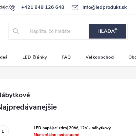
+421 949 126 648
info@ledprodukt.sk
dajov
Reklamačný poriadok
HĽADAŤ
ideá
LED články
FAQ
Veľkoobchod
Ob
Nábytkové
Najpredávanejšie
LED napájací zdroj 20W, 12V - nábytkový
Momentálne nedostupné