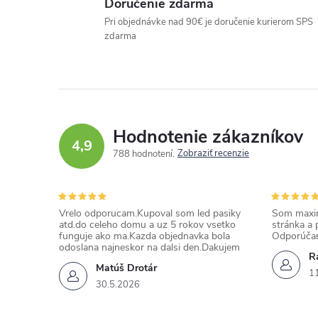
Doručenie zdarma
Pri objednávke nad 90€ je doručenie kurierom SPS
zdarma
Hodnotenie zákazníkov
4,9
Zobraziť recenzie
788 hodnotení
Vrelo odporucam.Kupoval som led pasiky
Som maxim
atd.do celeho domu a uz 5 rokov vsetko
stránka a 
funguje ako ma.Kazda objednavka bola
Odporúča
odoslana najneskor na dalsi den.Dakujem
Ra
Matúš Drotár
1
30.5.2026