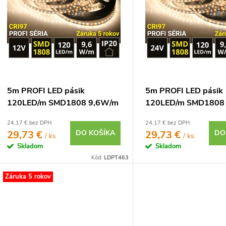
o
p
d
u
o
d
u
o
5m PROFI LED pásik
5m PROFI LED pásik
120LED/m SMD1808 9,6W/m
120LED/m SMD1808
o
DUAL-WHITE IP20 12V
DUAL-WHITE IP20 
24,17 € bez DPH
24,17 € bez DPH
29,73 €
DO KOŠÍKA
29,73 €
DO
/ ks
/ ks
Skladom
Skladom
Kód:
LDPT463
Záruka 5 rokov