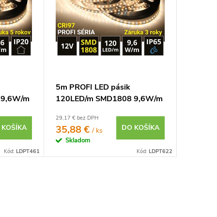
5m PROFI LED pásik
 9,6W/m
120LED/m SMD1808 9,6W/m
24V
DUAL-WHITE IP65 12V
29,17 € bez DPH
 KOŠÍKA
35,88 €
DO KOŠÍKA
/ ks
Skladom
Kód:
LDPT461
Kód:
LDPT622