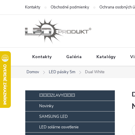
Prejsť
Kontakty
Obchodné podmienky
Ochrana osobných ú
na
obsah
Kontakty
Galéria
Katalógy
V
Domov
LED pásiky 5m
Dual White
B
Preskočiť
💥💥💥ZĽAVY💥💥💥
kategórie
o
Novinky
č
SAMSUNG LED
n
ý
LED solárne osvetlenie