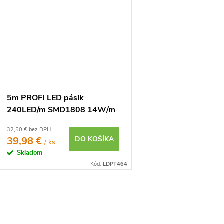
5m PROFI LED pásik
240LED/m SMD1808 14W/m
DUAL-WHITE IP20 24V
32,50 € bez DPH
39,98 €
DO KOŠÍKA
/ ks
Skladom
Kód:
LDPT464
O