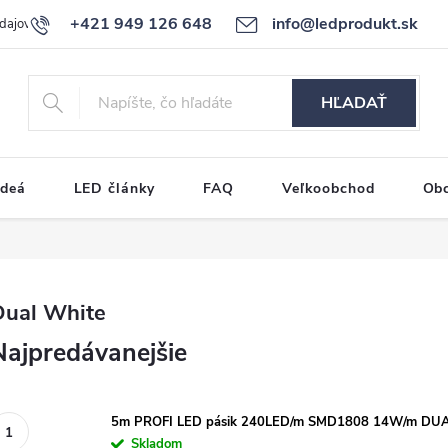
+421 949 126 648
info@ledprodukt.sk
dajov
Reklamačný poriadok
HĽADAŤ
ideá
LED články
FAQ
Veľkoobchod
Ob
Dual White
Najpredávanejšie
5m PROFI LED pásik 240LED/m SMD1808 14W/m DU
Skladom