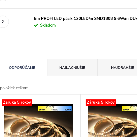
5m PROFI LED pásik 120LED/m SMD1808 9,6W/m DU
Skladom
R
ODPORÚČAME
NAJLACNEJŠIE
NAJDRAHŠIE
d
položiek celkom
n
V
Záruka 5 rokov
Záruka 5 rokov
p
p