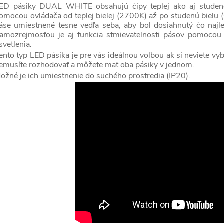
ED pásiky DUAL WHITE obsahujú čipy teplej ako aj studenej
omocou ovládača od teplej bielej (2700K) až po studenú bielu (
áse umiestnené tesne vedľa seba, aby bol dosiahnutý čo najlep
d
amozrejmosťou je aj funkcia stmievateľnosti pásov pomocou d
svetlenia.
ento typ LED pásika je pre vás ideálnou voľbou ak si neviete vy
emusíte rozhodovať a môžete mať oba pásiky v jednom.
ožné je ich umiestnenie do suchého prostredia (IP20).
p
p