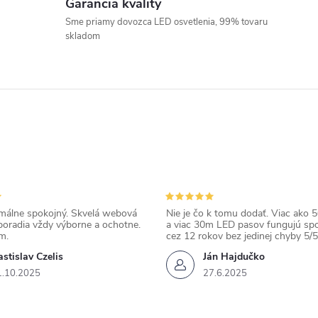
Garancia kvality
Sme priamy dovozca LED osvetlenia, 99% tovaru
skladom
álne spokojný. Skvelá webová
Nie je čo k tomu dodať. Viac ako 50
poradia vždy výborne a ochotne.
a viac 30m LED pasov fungujú spo
m.
cez 12 rokov bez jedinej chyby 5/5
stislav Czelis
Ján Hajdučko
1.10.2025
27.6.2025