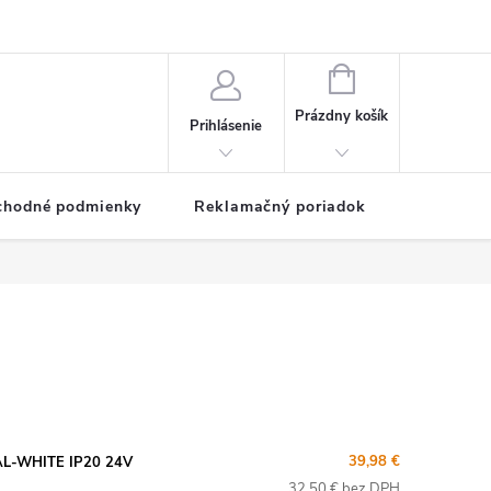
NÁKUPNÝ
KOŠÍK
Prázdny košík
Prihlásenie
chodné podmienky
Reklamačný poriadok
39,98 €
AL-WHITE IP20 24V
32,50 € bez DPH