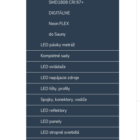
SMD1808 CRI 97+
r
DIGITÁLNE
Neon FLEX
k
do Sauny
t
LED pásiky metráž
k
v
t
Kompletné sady
LED ovládače
v
LED napájacie zdroje
LED lišty, profily
Spojky, konektory, vodiče
LED reflektory
LED panely
LED stropné svietidlá