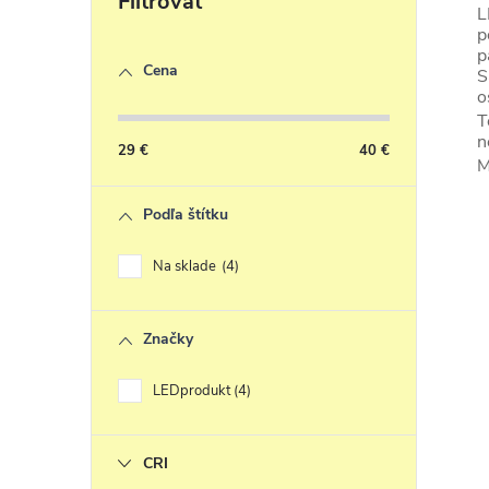
l
L
p
á
p
Cena
S
o
a
T
c
n
29
€
40
€
M
i
e
Podľa štítku
r
Na sklade
4
v
k
Značky
y
v
LEDprodukt
4
ý
CRI
i