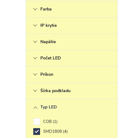
s
Farba
IP krytie
Napätie
Počet LED
Príkon
Šírka podkladu
Typ LED
COB
1
SMD1808
4