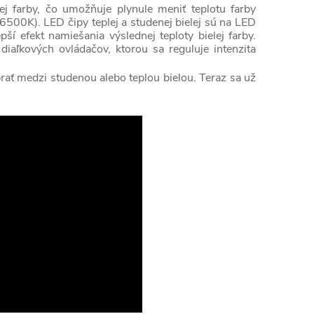
 farby, čo umožňuje plynule meniť teplotu farby
6500K). LED čipy teplej a studenej bielej sú na LED
ší efekt namiešania výslednej teploty bielej farby.
iaľkových ovládačov, ktorou sa reguluje intenzita
brať medzi studenou alebo teplou bielou. Teraz sa už