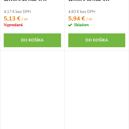
(RGB+teplá biela) 12V
(RGB+studená biela) 12V
4,17 € bez DPH
4,83 € bez DPH
5,13 €
5,94 €
/ m
/ m
Vypredané
Skladom
DO KOŠÍKA
DO KOŠÍKA