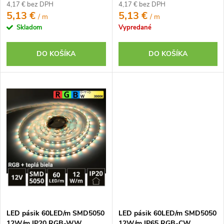
o
4,17 € bez DPH
4,17 € bez DPH
v
5,13 €
5,13 €
/ m
/ m
v
Skladom
Vypredané
DO KOŠÍKA
DO KOŠÍKA
LED pásik 60LED/m SMD5050
LED pásik 60LED/m SMD5050
12W/m IP20 RGB-WW
12W/m IP65 RGB-CW