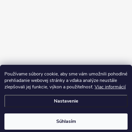
Používame súbory cookie, aby sme vám umožnili pohodlné
prehliadanie webovej stránky a vďaka analýze neustále
zlepšovali jej funkcie, výkon a použiteľnosť.
Viac informácií
Sledovať na Instagrame
Nastavenie
Copyright 2026
LEDprodukt.sk
. Všetky práva vyhradené.
Súhlasím
Vytvoril Shoptet Premium