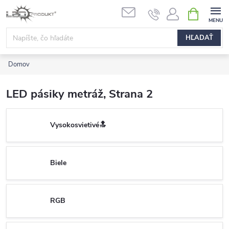
Prejsť
NÁKUPN
na
KOŠÍK
obsah
HĽADAŤ
Domov
LED pásiky metráž
, Strana 2
Vysokosvietivé🔝
Biele
RGB