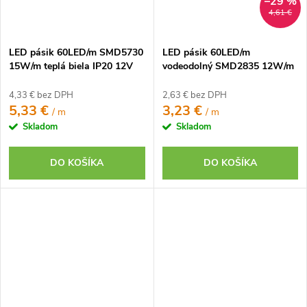
–29 %
4,61 €
LED pásik 60LED/m SMD5730
LED pásik 60LED/m
15W/m teplá biela IP20 12V
vodeodolný SMD2835 12W/m
teplá biela IP65 12V
4,33 € bez DPH
2,63 € bez DPH
5,33 €
3,23 €
/ m
/ m
Skladom
Skladom
DO KOŠÍKA
DO KOŠÍKA