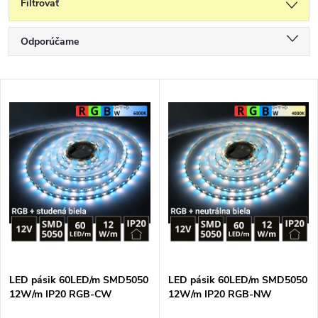
Filtrovať
R
Odporúčame
a
Najlacnejšie
d
V
e
Najdrahšie
ý
n
p
Najpredávanejšie
i
i
e
Abecedne
s
p
p
r
r
o
o
d
d
u
u
k
LED pásik 60LED/m SMD5050
LED pásik 60LED/m SMD5050
k
t
12W/m IP20 RGB-CW
12W/m IP20 RGB-NW
t
(RGB+studená biela) 12V
(RGB+neutrálna biela) 12V
o