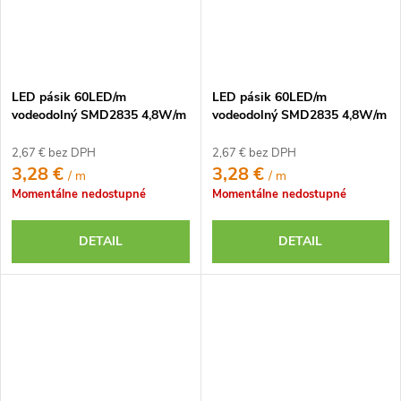
LED pásik 60LED/m
LED pásik 60LED/m
vodeodolný SMD2835 4,8W/m
vodeodolný SMD2835 4,8W/m
červený IP65 12V
modrý IP65 12V
2,67 € bez DPH
2,67 € bez DPH
3,28 €
3,28 €
/ m
/ m
Momentálne nedostupné
Momentálne nedostupné
DETAIL
DETAIL