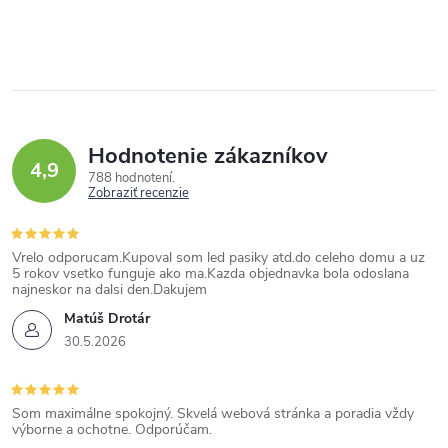
y
i
v
e
ý
p
i
Hodnotenie zákazníkov
s
4,9
788 hodnotení
u
Zobraziť recenzie
Vrelo odporucam.Kupoval som led pasiky atd.do celeho domu a uz
5 rokov vsetko funguje ako ma.Kazda objednavka bola odoslana
najneskor na dalsi den.Dakujem
Matúš Drotár
30.5.2026
Som maximálne spokojný. Skvelá webová stránka a poradia vždy
výborne a ochotne. Odporúčam.