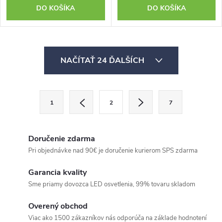
DO KOŠÍKA
DO KOŠÍKA
O
NAČÍTAŤ 24 ĎALŠÍCH
v
l
á
S
1
2
7
d
t
a
r
c
á
Doručenie zdarma
i
n
Pri objednávke nad 90€ je doručenie kurierom SPS zdarma
e
k
Garancia kvality
p
o
Sme priamy dovozca LED osvetlenia, 99% tovaru skladom
r
v
v
a
Overený obchod
k
Viac ako 1500 zákazníkov nás odporúča na základe hodnotení
n