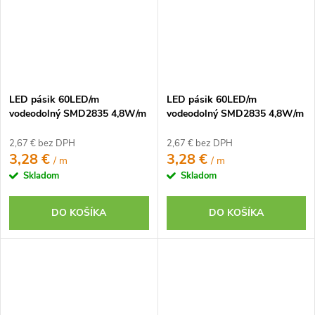
LED pásik 60LED/m
LED pásik 60LED/m
vodeodolný SMD2835 4,8W/m
vodeodolný SMD2835 4,8W/m
neutrálna biela IP65 12V
studená biela IP65 12V
2,67 € bez DPH
2,67 € bez DPH
3,28 €
3,28 €
/ m
/ m
Skladom
Skladom
DO KOŠÍKA
DO KOŠÍKA