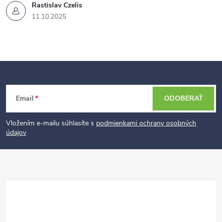
Rastislav Czelis
11.10.2025
Z
Email
ODOBERAŤ
á
p
Vložením e-mailu súhlasíte s
podmienkami ochrany osobných
údajov
ä
t
i
e