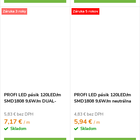
Záruka 3 roky
Záruka 5 rokov
PROFI LED pásik 120LED/m
PROFI LED pásik 120LED/m
SMD1808 9,6W/m DUAL-
SMD1808 9,6W/m neutrálna
WHITE IP65 12V
biela CRI97 IP20 12V
5,83 € bez DPH
4,83 € bez DPH
7,17 €
5,94 €
/ m
/ m
Skladom
Skladom