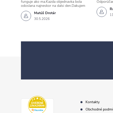
funguje ako ma.Kazda objednavka bola
Odporúča
odoslana najneskor na dalsi den.Dakujem
Ra
Matúš Drotár
1
30.5.2026
Z
á
p
ä
t
i
e
Kontakty
Obchodné podmi