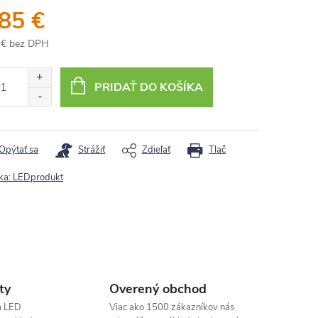
,85 €
 € bez DPH
otková
:
PRIDAŤ DO KOŠÍKA
Opýtať sa
Strážiť
Zdieľať
Tlač
ka:
LEDprodukt
ty
Overený obchod
a LED
Viac ako 1500 zákazníkov nás