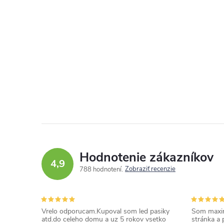
Hodnotenie zákazníkov
4,9
Zobraziť recenzie
788 hodnotení
Vrelo odporucam.Kupoval som led pasiky
Som maxim
atd.do celeho domu a uz 5 rokov vsetko
stránka a 