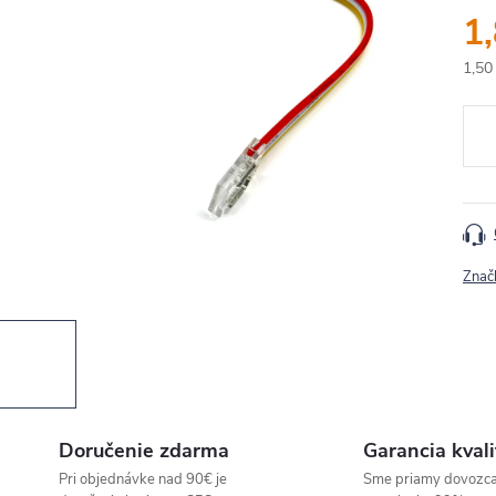
1
1,50
Jedn
cena
Znač
Doručenie zdarma
Garancia kvali
Pri objednávke nad 90€ je
Sme priamy dovozc