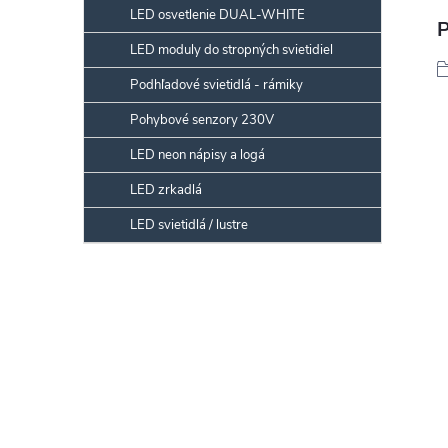
LED osvetlenie DUAL-WHITE
P
LED moduly do stropných svietidiel
Podhľadové svietidlá - rámiky
Pohybové senzory 230V
LED neon nápisy a logá
LED zrkadlá
LED svietidlá / lustre