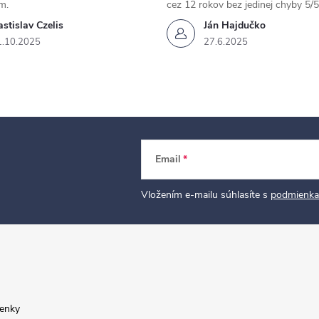
m.
cez 12 rokov bez jedinej chyby 5/5
stislav Czelis
Ján Hajdučko
1.10.2025
27.6.2025
Email
Vložením e-mailu súhlasíte s
podmienka
enky