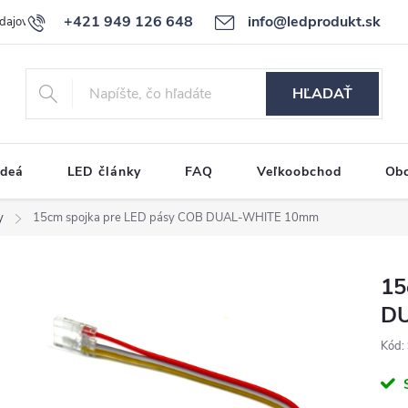
+421 949 126 648
info@ledprodukt.sk
dajov
Reklamačný poriadok
HĽADAŤ
ideá
LED články
FAQ
Veľkoobchod
Ob
y
15cm spojka pre LED pásy COB DUAL-WHITE 10mm
15
D
Kód: