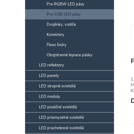
Pre RGBW LED pásy
Pre COB LED pásy
Dvojlinky, vodiče
Konektory
Flexo šnúry
Obojstranné lepiace pásky
LED reflektory
LED panely
1
M
LED stropné svietidlá
K
LED moduly
LED pouličné svietidlá
LED priemyselné svietidlá
LED prachotesné svietidlá