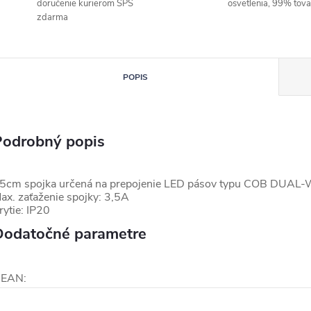
doručenie kurierom SPS
osvetlenia, 99% tov
zdarma
POPIS
Podrobný popis
5cm spojka určená na prepojenie LED pásov typu COB DUAL-
ax. zaťaženie spojky: 3,5A
rytie: IP20
Dodatočné parametre
EAN
: