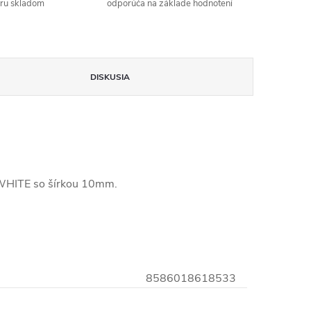
aru skladom
odporúča na základe hodnotení
DISKUSIA
WHITE so šírkou 10mm.
8586018618533