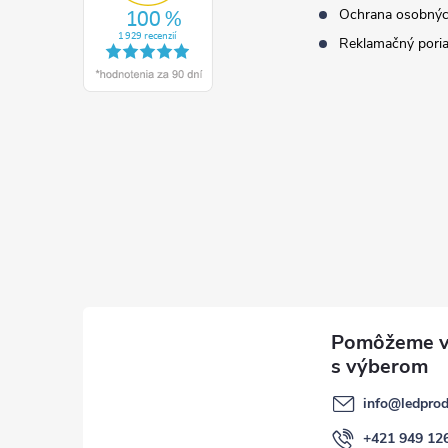
Ochrana osobnýc
Reklamačný pori
info
@
ledprod
+421 949 12