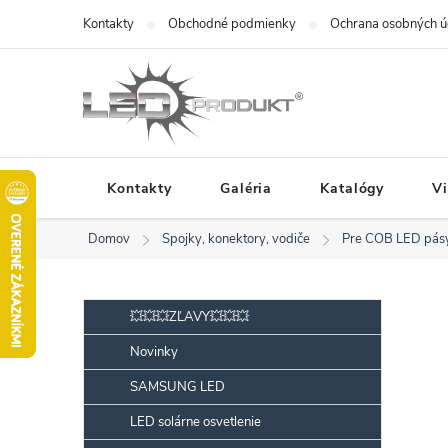
Prejsť
Kontakty
Obchodné podmienky
Ochrana osobných ú
na
obsah
Kontakty
Galéria
Katalógy
V
Domov
Spojky, konektory, vodiče
Pre COB LED pás
B
Preskočiť
💥💥💥ZĽAVY💥💥💥
kategórie
o
Novinky
č
SAMSUNG LED
n
ý
LED solárne osvetlenie