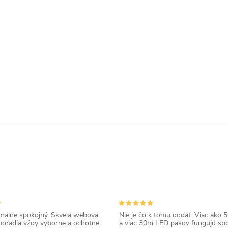
álne spokojný. Skvelá webová
Nie je čo k tomu dodať. Viac ako 50
poradia vždy výborne a ochotne.
a viac 30m LED pasov fungujú spo