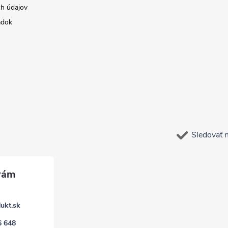
h údajov
adok
Sledovať 
ukt.sk
6 648