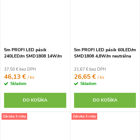
5m PROFI LED pásik
5m PROFI LED pásik 60LED/m
240LED/m SMD1808 14W/m
SMD1808 4,8W/m neutrálna
teplá biela CRI97 IP65 24V
biela CRI97 IP65 12V
37,50 € bez DPH
21,67 € bez DPH
46,13 €
26,65 €
/ ks
/ ks
Skladom
Skladom
DO KOŠÍKA
DO KOŠÍKA
Záruka 3 roky
Záruka 3 roky