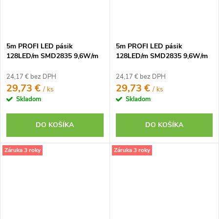
5m PROFI LED pásik
5m PROFI LED pásik
128LED/m SMD2835 9,6W/m
128LED/m SMD2835 9,6W/m
studená biela IP65 24V -
teplá biela IP65 24V -
vysokosvietivý
vysokosvietivý
24,17 € bez DPH
24,17 € bez DPH
29,73 €
29,73 €
/ ks
/ ks
Skladom
Skladom
DO KOŠÍKA
DO KOŠÍKA
Záruka 3 roky
Záruka 3 roky