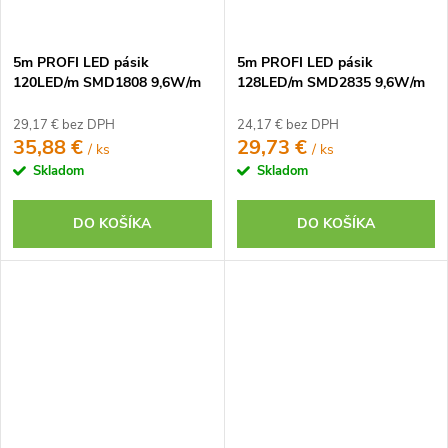
5m PROFI LED pásik
5m PROFI LED pásik
120LED/m SMD1808 9,6W/m
128LED/m SMD2835 9,6W/m
teplá biela CRI97 IP65 24V
neutrálna biela IP65 24V -
vysokosvietivý
29,17 € bez DPH
24,17 € bez DPH
35,88 €
29,73 €
/ ks
/ ks
Skladom
Skladom
DO KOŠÍKA
DO KOŠÍKA