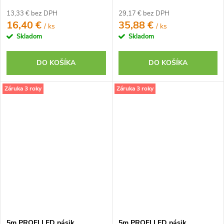
teplá biela IP65 12V
neutrálna biela CRI97 IP65
12V
13,33 € bez DPH
29,17 € bez DPH
16,40 €
35,88 €
/ ks
/ ks
Skladom
Skladom
DO KOŠÍKA
DO KOŠÍKA
Záruka 3 roky
Záruka 3 roky
5m PROFI LED pásik
5m PROFI LED pásik