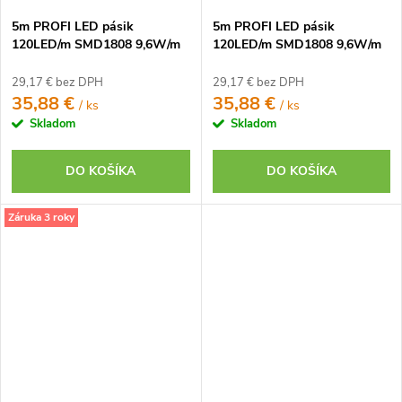
5m PROFI LED pásik
5m PROFI LED pásik
120LED/m SMD1808 9,6W/m
120LED/m SMD1808 9,6W/m
studená biela CRI97 IP65 24V
teplá biela CRI97 IP65 12V
29,17 € bez DPH
29,17 € bez DPH
35,88 €
35,88 €
/ ks
/ ks
Skladom
Skladom
DO KOŠÍKA
DO KOŠÍKA
Záruka 3 roky