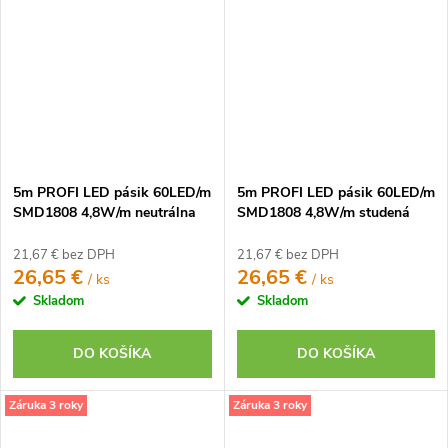
5m PROFI LED pásik 60LED/m
5m PROFI LED pásik 60LED/m
SMD1808 4,8W/m neutrálna
SMD1808 4,8W/m studená
biela CRI97 IP65 24V
biela CRI97 IP65 12V
21,67 € bez DPH
21,67 € bez DPH
26,65 €
26,65 €
/ ks
/ ks
Skladom
Skladom
DO KOŠÍKA
DO KOŠÍKA
Záruka 3 roky
Záruka 3 roky