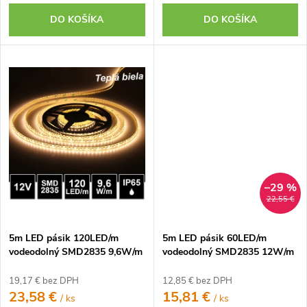
DO KOŠÍKA
DO KOŠÍKA
–29 %
22,55 €
5m LED pásik 120LED/m
5m LED pásik 60LED/m
vodeodolný SMD2835 9,6W/m
vodeodolný SMD2835 12W/m
teplá biela IP65 12V
teplá biela IP65 12V
19,17 € bez DPH
12,85 € bez DPH
23,58 €
15,81 €
/ ks
/ ks