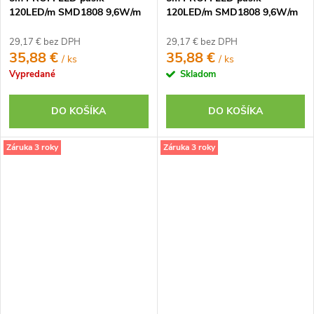
120LED/m SMD1808 9,6W/m
120LED/m SMD1808 9,6W/m
neutrálna biela CRI97 IP65
studená biela CRI97 IP65 12V
24V
29,17 € bez DPH
29,17 € bez DPH
35,88 €
35,88 €
/ ks
/ ks
Vypredané
Skladom
DO KOŠÍKA
DO KOŠÍKA
Záruka 3 roky
Záruka 3 roky