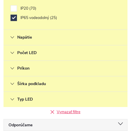
IP20
70
IP65 vodeodolný
25
Napätie
Počet LED
Príkon
Šírka podkladu
Typ LED
Vymazať filtre
R
Odporúčame