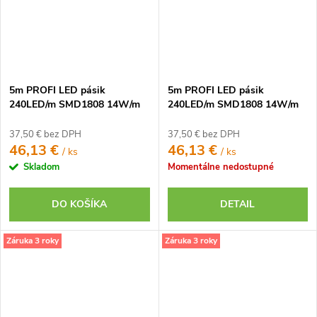
5m PROFI LED pásik
5m PROFI LED pásik
240LED/m SMD1808 14W/m
240LED/m SMD1808 14W/m
neutrálna biela CRI97 IP65
studená biela CRI97 IP65 24V
24V
37,50 € bez DPH
37,50 € bez DPH
46,13 €
46,13 €
/ ks
/ ks
Skladom
Momentálne nedostupné
DO KOŠÍKA
DETAIL
Záruka 3 roky
Záruka 3 roky