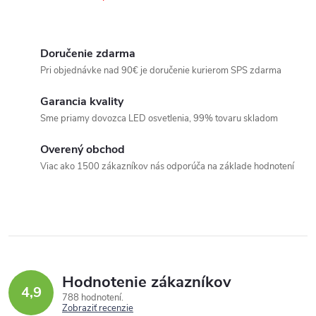
ý
p
i
Doručenie zdarma
s
Pri objednávke nad 90€ je doručenie kurierom SPS zdarma
u
Garancia kvality
Sme priamy dovozca LED osvetlenia, 99% tovaru skladom
Overený obchod
Viac ako 1500 zákazníkov nás odporúča na základe hodnotení
Hodnotenie zákazníkov
4,9
788 hodnotení
Zobraziť recenzie