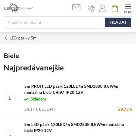
Prejsť
NÁKUPN
na
KOŠÍK
obsah
HĽADAŤ
LED pásiky 5m
Biele
Najpredávanejšie
5m PROFI LED pásik 120LED/m SMD1808 9,6W/m
neutrálna biela CRI97 IP20 12V
Skladom
24,17 € bez DPH
29,73 €
5m LED pásik 120LED/m SMD2835 9,6W/m neutrálna
biela IP20 12V