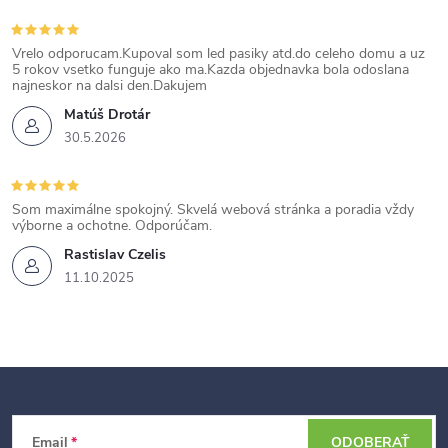
Vrelo odporucam.Kupoval som led pasiky atd.do celeho domu a uz
5 rokov vsetko funguje ako ma.Kazda objednavka bola odoslana
najneskor na dalsi den.Dakujem
Matúš Drotár
30.5.2026
Som maximálne spokojný. Skvelá webová stránka a poradia vždy
výborne a ochotne. Odporúčam.
Rastislav Czelis
11.10.2025
Z
Email
ODOBERAŤ