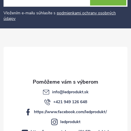
á
p
Vložením e-mailu súhlasíte s
podmienkami ochrany osobných
údajov
ä
t
i
e
info
@
ledprodukt.sk
+421 949 126 648
https://www.facebook.com/ledprodukt/
ledprodukt