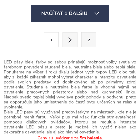
O
NAČÍTAŤ 1 ĎALŠIU
v
l
á
S
1
2
d
t
a
r
c
á
LED pásy bielej farby so sebou prinášajú možnosť voľby svetla vo
farebnom prevedení studená biela, neutrálna biela alebo teplá biela.
i
n
Ponúkame na výber širokú škálu jednotlivých typov LED diód tak,
e
aby si každý zákazník mohol vybrať charakter a intenzitu osvetlenia
k
podľa svojich predstáv od doplnkového až po primárny zdroj
p
o
osvetlenia. Studená a neutrálna biela farba je vhodná najmä na
osvetlenie pracovných priestorov alebo nad kuchynskú linku.
r
v
Naopak svetlo teplej bielej vyvoláva pocit pohody a oddychu, preto
sa doporučuje jeho umiestnenie do častí bytu určených na relax a
v
a
uvoľnenie.
k
Biele LED pásy sú využívané predovšetkým na miestach, kde nie je
n
potrebné meniť farbu. Veľký plus má však funkcia stmievateľnosti
y
i
pomocou diaľkových ovládačov, ktorou sa reguluje intenzita
osvetlenia LED pásu a preto je možné ich využiť nielen ako
v
e
dekoračné osvetlenie, ale aj ako hlavné osvetlenie.
Ceny sú uvádzané za
5m balenia
.