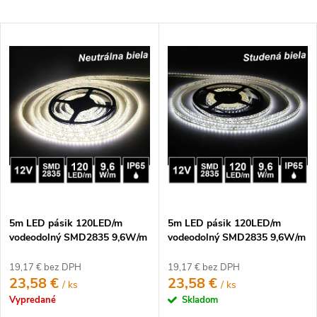
a
Najlacnejšie
d
V
e
Najdrahšie
ý
n
p
Najpredávanejšie
i
i
e
Abecedne
s
p
p
r
r
o
o
d
d
u
u
k
5m LED pásik 120LED/m
5m LED pásik 120LED/m
k
t
vodeodolný SMD2835 9,6W/m
vodeodolný SMD2835 9,6W/m
t
neutrálna biela IP65 12V
studená biela IP65 12V
o
o
19,17 € bez DPH
19,17 € bez DPH
v
23,58 €
23,58 €
/ ks
/ ks
v
Vypredané
Skladom