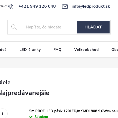
+421 949 126 648
info@ledprodukt.sk
dajov
Reklamačný poriadok
HĽADAŤ
ideá
LED články
FAQ
Veľkoobchod
Ob
iele
Najpredávanejšie
5m PROFI LED pásik 120LED/m SMD1808 9,6W/m neutr
Skladom