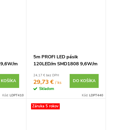
5m PROFI LED pásik
 9,6W/m
120LED/m SMD1808 9,6W/m
IP20
studená biela CRI97 IP20
24,17 € bez DPH
24V
 KOŠÍKA
29,73 €
DO KOŠÍKA
/ ks
Skladom
Kód:
LDPT410
Kód:
LDPT440
Záruka 5 rokov