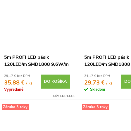
5m PROFI LED pásik
5m PROFI LED pásik
120LED/m SMD1808 9,6W/m
120LED/m SMD1808
neutrálna biela CRI97 IP65
studená biela CRI97 
29,17 € bez DPH
24,17 € bez DPH
24V
12V
35,88 €
DO KOŠÍKA
29,73 €
DO
/ ks
/ ks
Vypredané
Skladom
Kód:
LDPT445
Záruka 3 roky
Záruka 3 roky