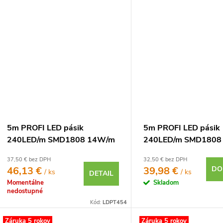
5m PROFI LED pásik
5m PROFI LED pásik
240LED/m SMD1808 14W/m
240LED/m SMD1808
studená biela CRI97 IP65
teplá biela CRI97 IP
37,50 € bez DPH
32,50 € bez DPH
24V
46,13 €
39,98 €
DO
/ ks
/ ks
DETAIL
Momentálne
Skladom
nedostupné
Kód:
LDPT454
Záruka 5 rokov
Záruka 5 rokov