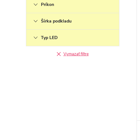
Príkon
Šírka podkladu
Typ LED
Vymazať filtre