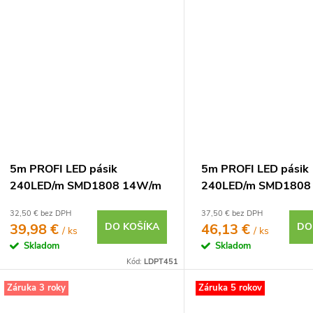
5m PROFI LED pásik
5m PROFI LED pásik
240LED/m SMD1808 14W/m
240LED/m SMD1808
neutrálna biela CRI97 IP20
neutrálna biela CRI9
32,50 € bez DPH
37,50 € bez DPH
24V
24V
39,98 €
DO KOŠÍKA
46,13 €
DO
/ ks
/ ks
Skladom
Skladom
Kód:
LDPT451
Záruka 3 roky
Záruka 5 rokov