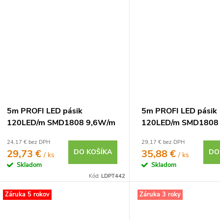
5m PROFI LED pásik
5m PROFI LED pásik
120LED/m SMD1808 9,6W/m
120LED/m SMD1808
teplá biela CRI97 IP20 24V
teplá biela CRI97 IP
24,17 € bez DPH
29,17 € bez DPH
29,73 €
DO KOŠÍKA
35,88 €
DO
/ ks
/ ks
Skladom
Skladom
Kód:
LDPT442
Záruka 5 rokov
Záruka 3 roky