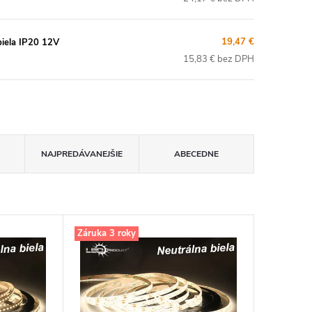
19,47 €
iela IP20 12V
15,83 € bez DPH
NAJPREDÁVANEJŠIE
ABECEDNE
Záruka 3 roky