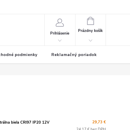
NÁKUPNÝ
KOŠÍK
Prázdny košík
Prihlásenie
chodné podmienky
Reklamačný poriadok
29,73 €
álna biela CRI97 IP20 12V
24,17 € bez DPH