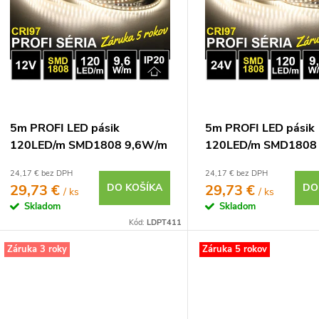
o
p
d
u
o
d
u
o
5m PROFI LED pásik
5m PROFI LED pásik
120LED/m SMD1808 9,6W/m
120LED/m SMD1808
o
neutrálna biela CRI97 IP20
neutrálna biela CRI9
24,17 € bez DPH
24,17 € bez DPH
12V
24V
29,73 €
DO KOŠÍKA
29,73 €
DO
/ ks
/ ks
Skladom
Skladom
Kód:
LDPT411
Záruka 3 roky
Záruka 5 rokov