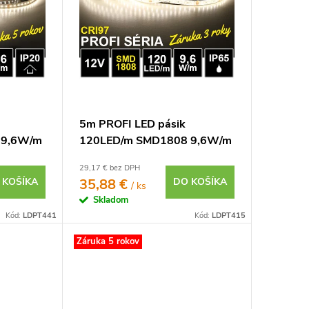
5m PROFI LED pásik
 9,6W/m
120LED/m SMD1808 9,6W/m
7 IP20
neutrálna biela CRI97 IP65
29,17 € bez DPH
12V
 KOŠÍKA
35,88 €
DO KOŠÍKA
/ ks
Skladom
Kód:
LDPT441
Kód:
LDPT415
Záruka 5 rokov