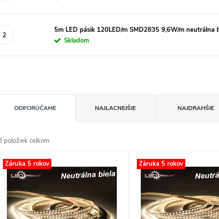
5m LED pásik 120LED/m SMD2835 9,6W/m neutrálna b
Skladom
R
ODPORÚČAME
NAJLACNEJŠIE
NAJDRAHŠIE
d
3
položiek celkom
n
V
Záruka 5 rokov
Záruka 5 rokov
p
p