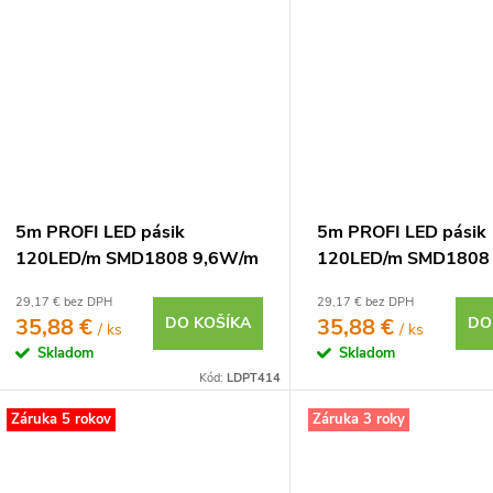
5m PROFI LED pásik
5m PROFI LED pásik
120LED/m SMD1808 9,6W/m
120LED/m SMD1808
studená biela CRI97 IP65
studená biela CRI97 
29,17 € bez DPH
29,17 € bez DPH
12V
24V
35,88 €
DO KOŠÍKA
35,88 €
DO
/ ks
/ ks
Skladom
Skladom
Kód:
LDPT414
Záruka 5 rokov
Záruka 3 roky