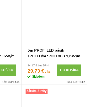
5m PROFI LED pásik
 9,6W/m
120LED/m SMD1808 9,6W/m
IP65
teplá biela CRI97 IP20 12V
24,17 € bez DPH
 KOŠÍKA
29,73 €
DO KOŠÍKA
/ ks
Skladom
Kód:
LDPT444
Kód:
LDPT412
Záruka 3 roky