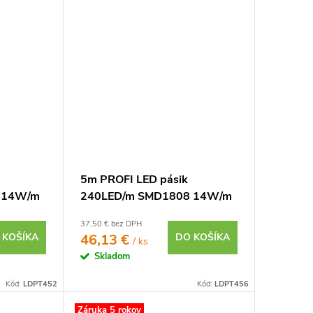
5m PROFI LED pásik
 14W/m
240LED/m SMD1808 14W/m
20 24V
teplá biela CRI97 IP65 24V
37,50 € bez DPH
 KOŠÍKA
46,13 €
DO KOŠÍKA
/ ks
Skladom
Kód:
LDPT452
Kód:
LDPT456
Záruka 5 rokov