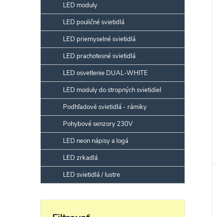
LED moduly
LED pouličné svietidlá
LED priemyselné svietidlá
LED prachotesné svietidlá
LED osvetlenie DUAL-WHITE
LED moduly do stropných svietidiel
Podhľadové svietidlá - rámiky
Pohybové senzory 230V
LED neon nápisy a logá
LED zrkadlá
LED svietidlá / lustre