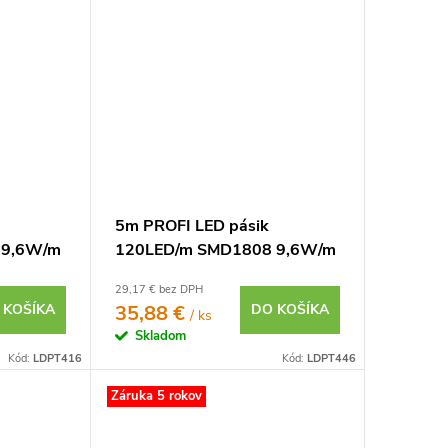
5m PROFI LED pásik
 9,6W/m
120LED/m SMD1808 9,6W/m
65 12V
teplá biela CRI97 IP65 24V
29,17 € bez DPH
 KOŠÍKA
35,88 €
DO KOŠÍKA
/ ks
Skladom
Kód:
LDPT416
Kód:
LDPT446
Záruka 5 rokov