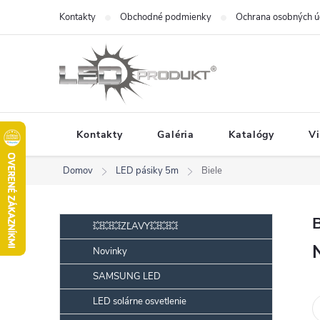
Prejsť
Kontakty
Obchodné podmienky
Ochrana osobných ú
na
obsah
Kontakty
Galéria
Katalógy
V
Domov
LED pásiky 5m
Biele
B
Preskočiť
B
💥💥💥ZĽAVY💥💥💥
kategórie
o
Novinky
č
SAMSUNG LED
n
ý
LED solárne osvetlenie