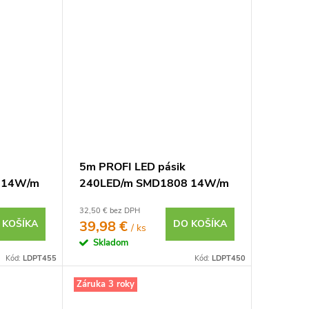
5m PROFI LED pásik
 14W/m
240LED/m SMD1808 14W/m
7 IP65
studená biela CRI97 IP20
32,50 € bez DPH
24V
 KOŠÍKA
39,98 €
DO KOŠÍKA
/ ks
Skladom
Kód:
LDPT455
Kód:
LDPT450
Záruka 3 roky