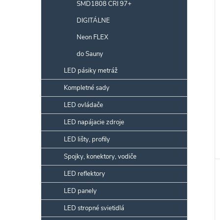
SMD1808 CRI 97+
r
DIGITÁLNE
Neon FLEX
k
do Sauny
t
LED pásiky metráž
k
v
t
Kompletné sady
LED ovládače
v
LED napájacie zdroje
LED lišty, profily
Spojky, konektory, vodiče
LED reflektory
LED panely
LED stropné svietidlá