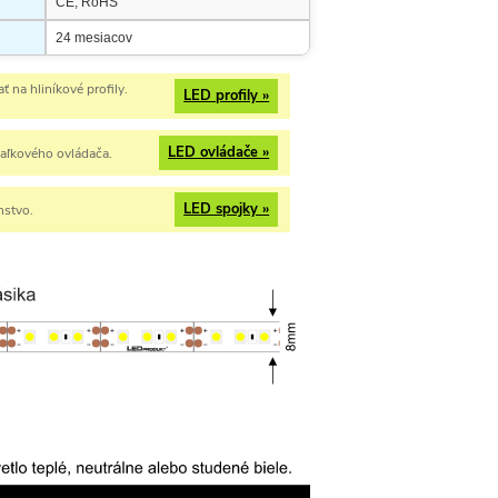
CE, RoHS
24 mesiacov
 na hliníkové profily.
LED profily »
LED ovládače »
iaľkového ovládača.
LED spojky »
nstvo.