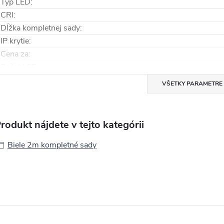
Typ LED
:
CRI
:
Dĺžka kompletnej sady
:
IP krytie
:
Cena za
:
Počet LED
:
VŠETKY PARAMETRE
rodukt nájdete v tejto kategórii
Biele 2m kompletné sady