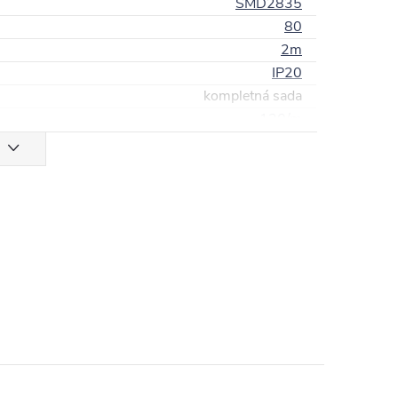
SMD2835
80
2m
IP20
kompletná sada
120/m