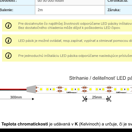
Životnosť:
do 50 000 hodín
Certifikácia:
Balenie:
2m
Záruka:
Pre dosiahnutie čo najdlhšej životnosti odporúčame LED pásiky inštalovať
Bez dostatočného chladenia môže dôjsť k poškodeniu LED čipov.
LED pásik je možné ovládať, resp.zapínať, vypínať a stmievať pomocou d
Pre jednoduchú inštaláciu LED pásika odporúčame nasledujúce prísluše