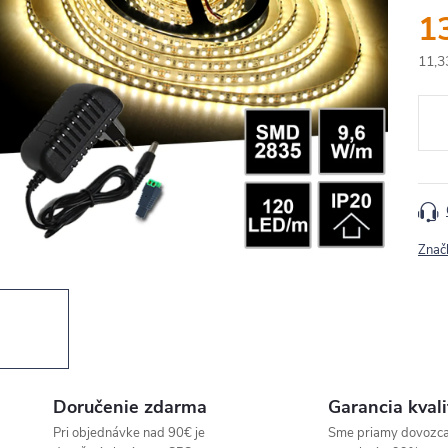
1
11,3
Jedn
cena
Znač
Doručenie zdarma
Garancia kvali
Pri objednávke nad 90€ je
Sme priamy dovozc