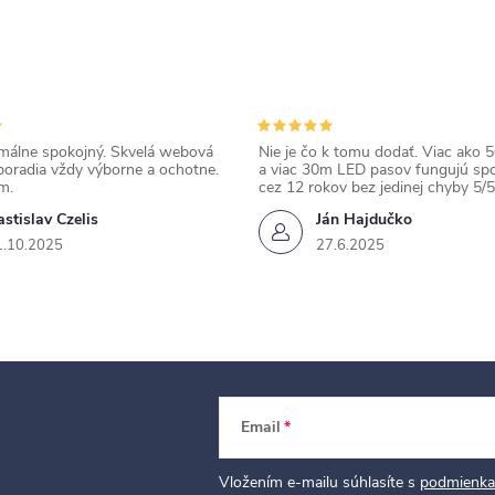
álne spokojný. Skvelá webová
Nie je čo k tomu dodať. Viac ako 50
poradia vždy výborne a ochotne.
a viac 30m LED pasov fungujú spo
m.
cez 12 rokov bez jedinej chyby 5/5
stislav Czelis
Ján Hajdučko
1.10.2025
27.6.2025
Email
Vložením e-mailu súhlasíte s
podmienka