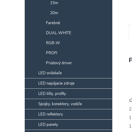
15m
20m
Farebné
DUAL-WHITE
RGB-W
PROFI
Prúdový driver
LED ovládače
LED napájacie zdroje
LED lišty, profily
O
Spojky, konektory, vodiče
2
LED reflektory
1
LED panely
1