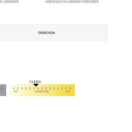
aru skladom
odporúča na základe hodnotení
DISKUSIA
1143lm
ax
min
svetelný tok
max