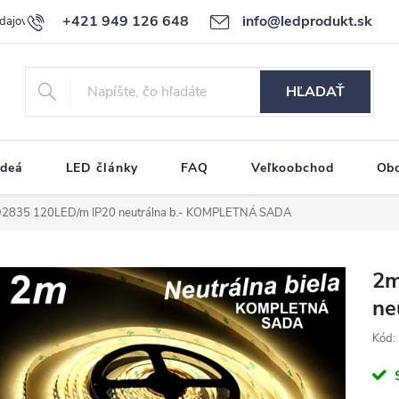
+421 949 126 648
info@ledprodukt.sk
dajov
Reklamačný poriadok
HĽADAŤ
ideá
LED články
FAQ
Veľkoobchod
Ob
2835 120LED/m IP20 neutrálna b.- KOMPLETNÁ SADA
2m
ne
Kód: