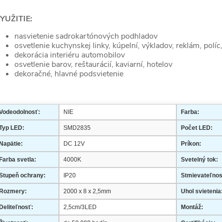
YUŽITIE:
nasvietenie sadrokartónových podhladov
osvetlenie kuchynskej linky, kúpelní, výkladov, reklám, políc
dekorácia interiéru automobilov
osvetlenie barov, reštaurácií, kaviarní, hotelov
dekoračné, hlavné podsvietenie
Vodeodolnosť:
NIE
Farba:
Typ LED:
SMD2835
Počet LED:
Napätie:
DC 12V
Príkon:
Farba svetla:
4000K
Svetelný tok:
Stupeň ochrany:
IP20
Stmievateľnos
Rozmery:
2000 x 8 x 2,5mm
Uhol svietenia
Deliteľnosť:
2,5cm/3LED
Montáž: