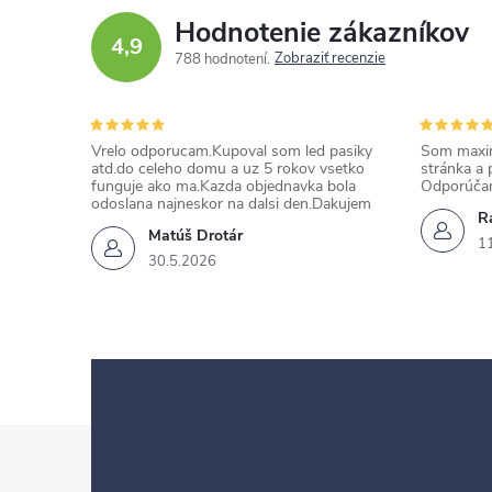
Hodnotenie zákazníkov
4,9
Zobraziť recenzie
788 hodnotení
Vrelo odporucam.Kupoval som led pasiky
Som maxim
atd.do celeho domu a uz 5 rokov vsetko
stránka a 
funguje ako ma.Kazda objednavka bola
Odporúča
odoslana najneskor na dalsi den.Dakujem
Ra
Matúš Drotár
1
30.5.2026
Z
á