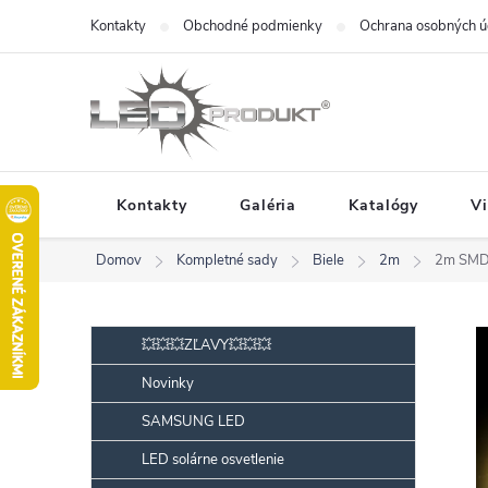
Prejsť
Kontakty
Obchodné podmienky
Ochrana osobných ú
na
obsah
Kontakty
Galéria
Katalógy
V
Domov
Kompletné sady
Biele
2m
2m SMD
B
Preskočiť
💥💥💥ZĽAVY💥💥💥
kategórie
o
Novinky
č
SAMSUNG LED
n
ý
LED solárne osvetlenie