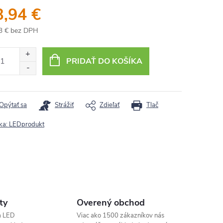
3,94 €
3 € bez DPH
otková
:
PRIDAŤ DO KOŠÍKA
Opýtať sa
Strážiť
Zdieľať
Tlač
ka:
LEDprodukt
ty
Overený obchod
a LED
Viac ako 1500 zákazníkov nás