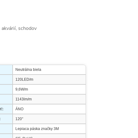
, akvárií, schodov
Neutrálna biela
120LED/m
9,6W/m
1143lm/m
ť:
ÁNO
:
120°
Lepiaca páska značky 3M