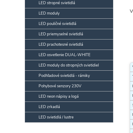
LED stropné svietidlá
V
LED moduly
LED pouličné svietidlá
LED priemyselné svietidlá
LED prachotesné svietidlá
LED osvetlenie DUAL-WHITE
LED moduly do stropných svietidiel
Podhľadové svietidlá - rámiky
Pohybové senzory 230V
LED neon nápisy a logá
LED zrkadlá
LED svietidlá / lustre