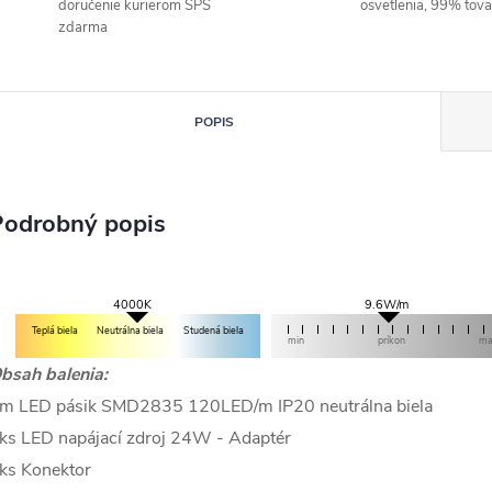
doručenie kurierom SPS
osvetlenia, 99% tov
zdarma
POPIS
Podrobný popis
9.6W/m
4000K
Teplá biela
Neutrálna biela
Studená biela
min
príkon
m
bsah balenia:
m LED pásik SMD2835 120LED/m IP20 neutrálna biela
ks LED napájací zdroj 24W - Adaptér
ks Konektor