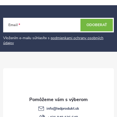
Z
Email
ODOBERAŤ
á
p
Vložením e-mailu súhlasíte s
podmienkami ochrany osobných
údajov
ä
t
i
e
info
@
ledprodukt.sk