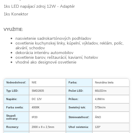
1ks LED napájací zdroj 12W - Adaptér
1ks Konektor
VYUŽITIE:
nasvietenie sadrokartónových podhladov
osvetlenie kuchynskej linky, kúpelní, výkladov, reklám, políc,
akvárií, schodov
dekorácia interiéru automobilov
osvetlenie barov, reštaurácií, kaviarní, hotelov
vhodné ako designové osvetlenie
Vodeodolnosť:
NIE
Farba:
Neutrálna biela
Typ LED:
SMD2835
Počet LED:
60LED/m
Napätie:
DC 12V
Príkon:
4,8W/m
Farba svetla:
4000K
Svetelný tok:
575lm/m
Stupeň
IP20
Stmievateľnosť:
ÁNO
ochrany:
Rozmery:
2000 x 8 x 2,5mm
Uhol svietenia:
120°