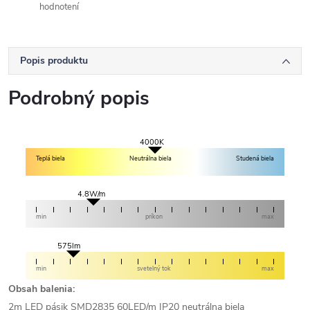
hodnotení
Popis produktu
Podrobný popis
4000K
Teplá biela
Neutrálna biela
Studená biela
4.8W/m
min
príkon
max
575lm
min
svetelný tok
max
Obsah balenia:
2m LED pásik SMD2835 60LED/m IP20 neutrálna biela