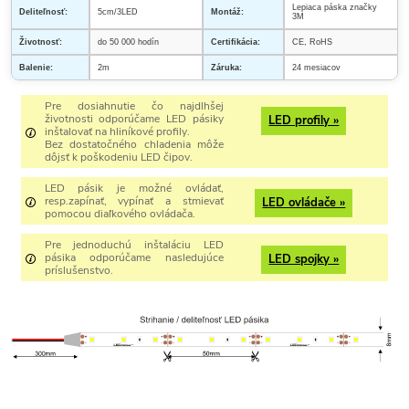
Lepiaca páska značky
Deliteľnosť:
5cm/3LED
Montáž:
3M
Životnosť:
do 50 000 hodín
Certifikácia:
CE, RoHS
Balenie:
2m
Záruka:
24 mesiacov
Pre dosiahnutie čo najdlhšej
životnosti odporúčame LED pásiky
LED profily »
inštalovať na hliníkové profily.
Bez dostatočného chladenia môže
dôjsť k poškodeniu LED čipov.
LED pásik je možné ovládať,
resp.zapínať, vypínať a stmievať
LED ovládače »
pomocou diaľkového ovládača.
Pre jednoduchú inštaláciu LED
pásika odporúčame nasledujúce
LED spojky »
príslušenstvo.