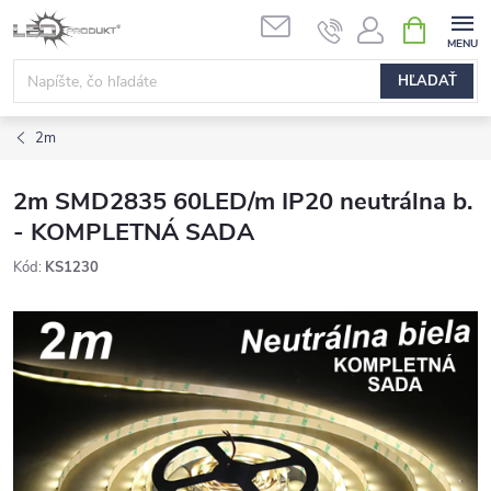
Prejsť
NÁKUPN
na
KOŠÍK
obsah
HĽADAŤ
2m
2m SMD2835 60LED/m IP20 neutrálna b.
- KOMPLETNÁ SADA
Kód:
KS1230