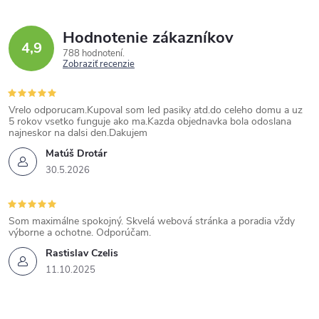
Hodnotenie zákazníkov
4,9
788 hodnotení
Zobraziť recenzie
Vrelo odporucam.Kupoval som led pasiky atd.do celeho domu a uz
5 rokov vsetko funguje ako ma.Kazda objednavka bola odoslana
najneskor na dalsi den.Dakujem
Matúš Drotár
30.5.2026
Som maximálne spokojný. Skvelá webová stránka a poradia vždy
výborne a ochotne. Odporúčam.
Rastislav Czelis
11.10.2025