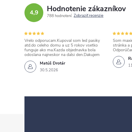
Hodnotenie zákazníkov
4,9
Zobraziť recenzie
788 hodnotení
Vrelo odporucam.Kupoval som led pasiky
Som maxim
atd.do celeho domu a uz 5 rokov vsetko
stránka a 
funguje ako ma.Kazda objednavka bola
Odporúča
odoslana najneskor na dalsi den.Dakujem
Ra
Matúš Drotár
1
30.5.2026
Z
á