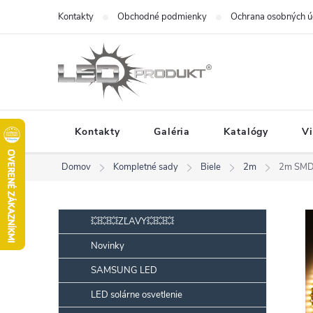
Prejsť
Kontakty
Obchodné podmienky
Ochrana osobných ú
na
obsah
Kontakty
Galéria
Katalógy
V
Domov
Kompletné sady
Biele
2m
2m SMD
B
Preskočiť
💥💥💥ZĽAVY💥💥💥
kategórie
o
Novinky
č
SAMSUNG LED
n
ý
LED solárne osvetlenie