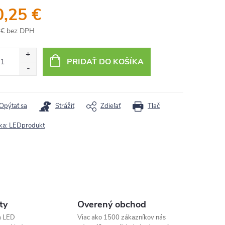
0,25 €
 € bez DPH
otková
:
PRIDAŤ DO KOŠÍKA
Opýtať sa
Strážiť
Zdieľať
Tlač
ka:
LEDprodukt
ty
Overený obchod
a LED
Viac ako 1500 zákazníkov nás