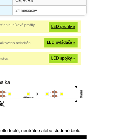
CE, RoHS
24 mesiacov
 na hliníkové profily.
LED profily »
LED ovládače »
iaľkového ovládača.
LED spojky »
nstvo.