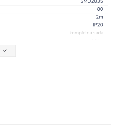
SMD2835
80
2m
IP20
kompletná sada
60/m