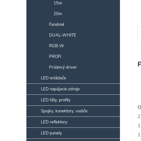
15m
20m
Farebné
DUAL-WHITE
RGB-W
PROFI
Prúdový driver
LED ovládače
LED napájacie zdroje
LED lišty, profily
O
Spojky, konektory, vodiče
2
LED reflektory
1
LED panely
1