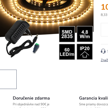
1
8,33
Jedn
cena
Znač
Doručenie zdarma
Garancia kvali
Pri objednávke nad 90€ je
Sme priamy dovozc