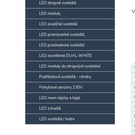
LED stropné svietidlá
V
LED moduly
LED pouličné svietidlá
LED priemyselné svietidlá
LED prachotesné svietidlá
LED osvetlenie DUAL-WHITE
LED moduly do stropných svietidiel
Podhľadové svietidlá - rámiky
Pohybové senzory 230V
LED neon nápisy a logá
LED zrkadlá
LED svietidlá / lustre