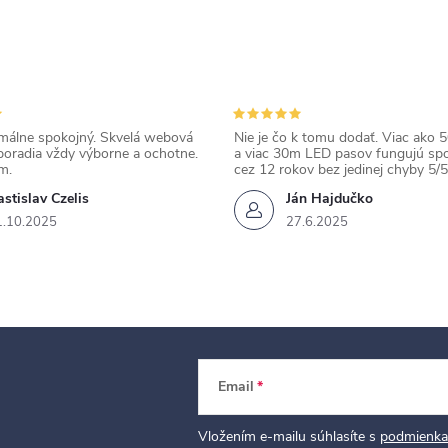
álne spokojný. Skvelá webová
Nie je čo k tomu dodať. Viac ako 50
poradia vždy výborne a ochotne.
a viac 30m LED pasov fungujú spo
m.
cez 12 rokov bez jedinej chyby 5/5
stislav Czelis
Ján Hajdučko
1.10.2025
27.6.2025
Email
Vložením e-mailu súhlasíte s
podmienka