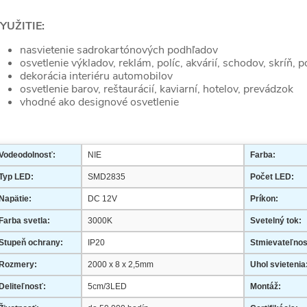
YUŽITIE:
nasvietenie sadrokartónových podhľadov
osvetlenie výkladov, reklám, políc, akvárií, schodov, skríň, p
dekorácia interiéru automobilov
osvetlenie barov, reštaurácií, kaviarní, hotelov, prevádzok
vhodné ako designové osvetlenie
Vodeodolnosť:
NIE
Farba:
Typ LED:
SMD2835
Počet LED:
Napätie:
DC 12V
Príkon:
Farba svetla:
3000K
Svetelný tok:
Stupeň ochrany:
IP20
Stmievateľnos
Rozmery:
2000 x 8 x 2,5mm
Uhol svietenia
Deliteľnosť:
5cm/3LED
Montáž: