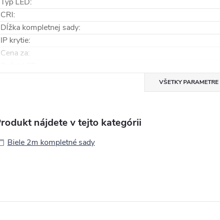
Typ LED
:
CRI
:
Dĺžka kompletnej sady
:
IP krytie
:
Cena za
:
Počet LED
:
VŠETKY PARAMETRE
rodukt nájdete v tejto kategórii
Biele 2m kompletné sady