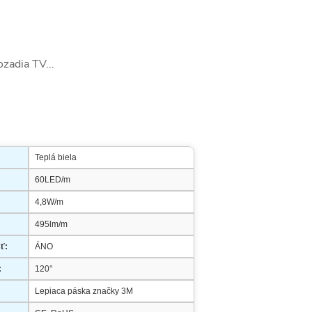
ozadia TV...
Teplá biela
60LED/m
4,8W/m
495lm/m
ť:
ÁNO
:
120°
Lepiaca páska značky 3M