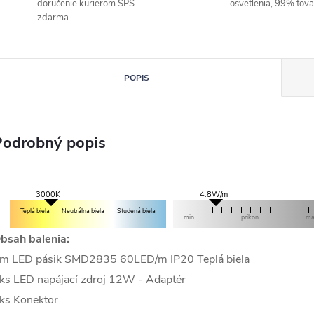
doručenie kurierom SPS
osvetlenia, 99% tov
zdarma
POPIS
Podrobný popis
4.8W/m
3000K
Teplá biela
Neutrálna biela
Studená biela
min
príkon
m
bsah balenia:
m LED pásik SMD2835 60LED/m IP20 Teplá biela
ks LED napájací zdroj 12W - Adaptér
ks Konektor