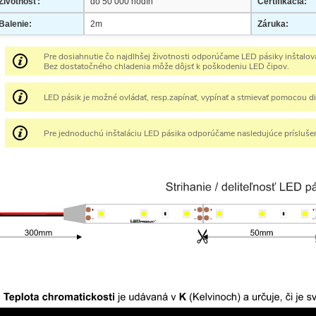
Životnosť:
do 50 000 hodín
Certifikácia:
Balenie:
2m
Záruka:
Pre dosiahnutie čo najdlhšej životnosti odporúčame LED pásiky inštalovať
Bez dostatočného chladenia môže dôjsť k poškodeniu LED čipov.
LED pásik je možné ovládať, resp.zapínať, vypínať a stmievať pomocou d
Pre jednoduchú inštaláciu LED pásika odporúčame nasledujúce prísluše