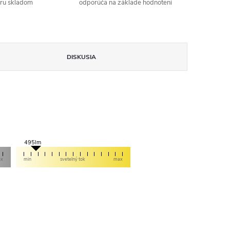
aru skladom
odporúča na základe hodnotení
DISKUSIA
495lm
ax
min
svetelný tok
max