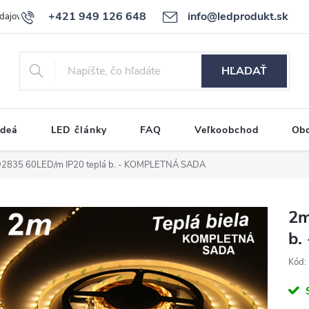
+421 949 126 648
info@ledprodukt.sk
dajov
Reklamačný poriadok
HĽADAŤ
ideá
LED články
FAQ
Veľkoobchod
Ob
2835 60LED/m IP20 teplá b. - KOMPLETNÁ SADA
2m
b.
Kód: