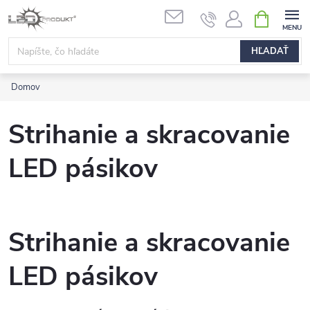
Prejsť
NÁKUPN
na
KOŠÍK
obsah
HĽADAŤ
Domov
Strihanie a skracovanie
LED pásikov
Strihanie a skracovanie
LED pásikov