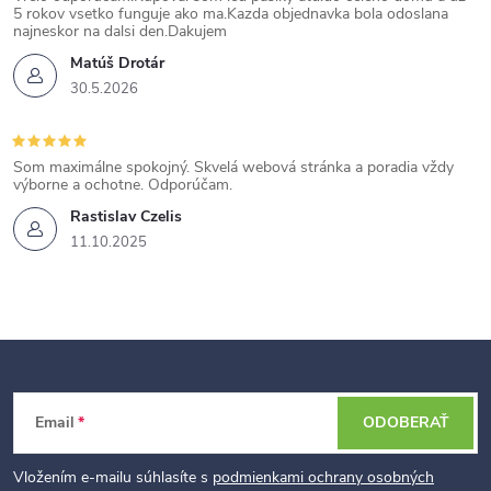
5 rokov vsetko funguje ako ma.Kazda objednavka bola odoslana
najneskor na dalsi den.Dakujem
Matúš Drotár
30.5.2026
Som maximálne spokojný. Skvelá webová stránka a poradia vždy
výborne a ochotne. Odporúčam.
Rastislav Czelis
11.10.2025
Z
Email
ODOBERAŤ
á
p
Vložením e-mailu súhlasíte s
podmienkami ochrany osobných