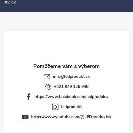
údajov
ä
t
i
e
info
@
ledprodukt.sk
+421 949 126 648
https://www.facebook.com/ledprodukt/
ledprodukt
https://www.youtube.com/@LEDproduktsk