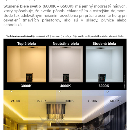
Studené biele svetlo (6000K – 6500K)
má jemný modrastý nádych,
ktorý spôsobuje, že svetlo pôsobí chladnejším a ostrejším dojmom.
Bude tak adekvátnym riešením osvetlenia pri práci a oceníte ho aj pri
osvetlení tmavších priestorov, ako sú v sklady, pivnice alebo
schodiská.