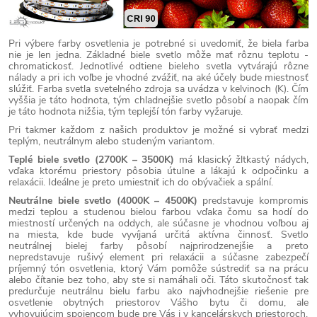
Pri výbere farby osvetlenia je potrebné si uvedomiť, že biela farba
nie je len jedna. Základné biele svetlo môže mať rôznu teplotu -
chromatickosť. Jednotlivé odtiene bieleho svetla vytvárajú rôzne
nálady a pri ich voľbe je vhodné zvážiť, na aké účely bude miestnosť
slúžiť. Farba svetla svetelného zdroja sa uvádza v kelvinoch (K). Čím
vyššia je táto hodnota, tým chladnejšie svetlo pôsobí a naopak čím
je táto hodnota nižšia, tým teplejší tón farby vyžaruje.
Pri takmer každom z našich produktov je možné si vybrať medzi
teplým, neutrálnym alebo studeným variantom.
Teplé biele svetlo (2700K – 3500K)
má klasický žltkastý nádych,
vďaka ktorému priestory pôsobia útulne a lákajú k odpočinku a
relaxácii. Ideálne je preto umiestniť ich do obývačiek a spální.
Neutrálne biele svetlo (4000K – 4500K)
predstavuje kompromis
medzi teplou a studenou bielou farbou vďaka čomu sa hodí do
miestností určených na oddych, ale súčasne je vhodnou voľbou aj
na miesta, kde bude vyvíjaná určitá aktívna činnosť. Svetlo
neutrálnej bielej farby pôsobí najprirodzenejšie a preto
nepredstavuje rušivý element pri relaxácii a súčasne zabezpečí
príjemný tón osvetlenia, ktorý Vám pomôže sústrediť sa na prácu
alebo čítanie bez toho, aby ste si namáhali oči. Táto skutočnosť tak
predurčuje neutrálnu bielu farbu ako najvhodnejšie riešenie pre
osvetlenie obytných priestorov Vášho bytu či domu, ale
vyhovujúcim spojencom bude pre Vás i v kancelárskych priestoroch.