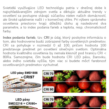
Svietidlá využívajúce LED technológiu patria v dnešnej dobe k
najvyhľadávanejším zdrojom svetla a diktujúc aktuálne trendy v
osvetlení sa postupne stávajú súčasťou nielen našich domácností,
ale široké uplatnenie našli i v komerčnej sfére. Pri výbere správneho
osvetlenia priestorov hrajú dôležitú úlohu aj nasledovné dva
parametre, a to index podania farieb a teplota, resp. chromatickosť
farby.
Index podania farieb
, tzv.
CRI
je údaj, ktorý poskytne informáciu o
tom, ako hodnoverne budú zobrazené farby osvetlených predmetov.
CRI sa pohybuje v rozmedzí 0 až 100, pričom hodnota 100
predstavuje predmet pri osvetlení slnečným svetlom. Optimálna
hodnota kvalitného osvetlenia by nemala klesnúť pod hranicu CRI <
80Ra. Samozrejme, čím bude hodnota CRI LED pásu, žiarovku,
alebo iného svietidla vyššia, tým viac si budete môcť farebnosť
osvetľovaných predmetov vychutnať.