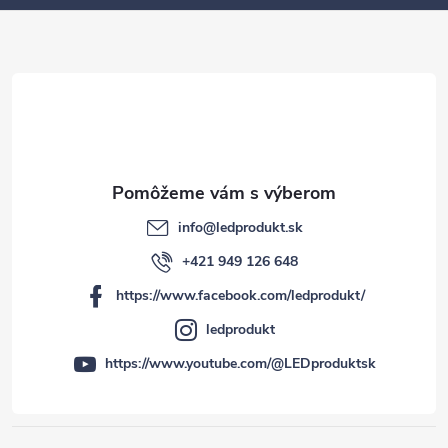
t
i
e
info
@
ledprodukt.sk
+421 949 126 648
https://www.facebook.com/ledprodukt/
ledprodukt
https://www.youtube.com/@LEDproduktsk