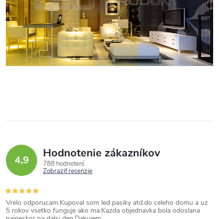
Hodnotenie zákazníkov
4,9
788 hodnotení
Zobraziť recenzie
Vrelo odporucam.Kupoval som led pasiky atd.do celeho domu a uz
5 rokov vsetko funguje ako ma.Kazda objednavka bola odoslana
najneskor na dalsi den.Dakujem