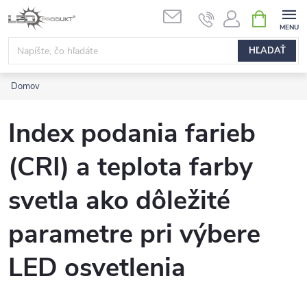
Prejsť
NÁKUPN
na
KOŠÍK
obsah
HĽADAŤ
Domov
Index podania farieb
(CRI) a teplota farby
svetla ako dôležité
parametre pri výbere
LED osvetlenia