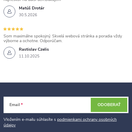
Matúš Drotár
30.5.2026
Som maximálne spokojný. Skvelá webová stránka a poradia vždy
výborne a ochotne. Odporúčam.
Rastislav Czelis
11.10.2025
Z
Email
ODOBERAŤ
á
p
Vložením e-mailu súhlasíte s
podmienkami ochrany osobných
údajov
ä