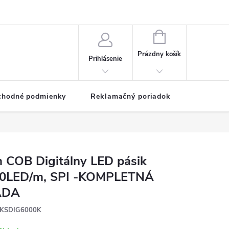
NÁKUPNÝ
KOŠÍK
Prázdny košík
Prihlásenie
chodné podmienky
Reklamačný poriadok
 COB Digitálny LED pásik
0LED/m, SPI -KOMPLETNÁ
ADA
KSDIG6000K