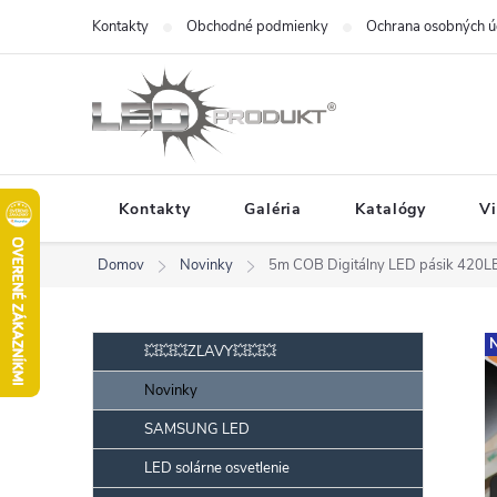
Prejsť
Kontakty
Obchodné podmienky
Ochrana osobných ú
na
obsah
Kontakty
Galéria
Katalógy
V
Domov
Novinky
5m COB Digitálny LED pásik 42
B
Preskočiť
N
💥💥💥ZĽAVY💥💥💥
kategórie
o
Novinky
č
SAMSUNG LED
n
ý
LED solárne osvetlenie