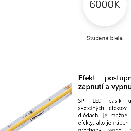
6000K
Studená biela
Efekt postup
zapnutí a vypnu
SPI LED pásik um
svetelných efektov
diódach. Je možné 
efekty, ako je nábeh 
prechody farieb, b