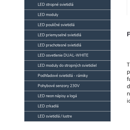
LED stropné svietidlá
LED moduly
LED pouličné svietidlá
LED priemyselné svietidlá
LED prachotesné svietidlá
LED osvetlenie DUAL-WHITE
T
LED moduly do stropných svietidiel
p
Podhľadové svietidlá - rámiky
f
d
Pohybové senzory 230V
n
LED neon nápisy a logá
i
LED zrkadlá
LED svietidlá / lustre