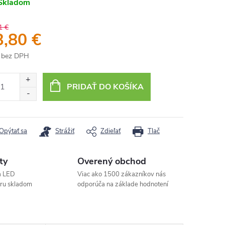
Skladom
1 €
3,80 €
 bez DPH
otková
:
PRIDAŤ DO KOŠÍKA
Opýtať sa
Strážiť
Zdieľať
Tlač
ty
Overený obchod
a LED
Viac ako 1500 zákazníkov nás
aru skladom
odporúča na základe hodnotení