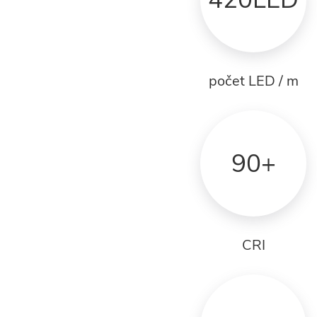
počet LED / m
90+
CRI