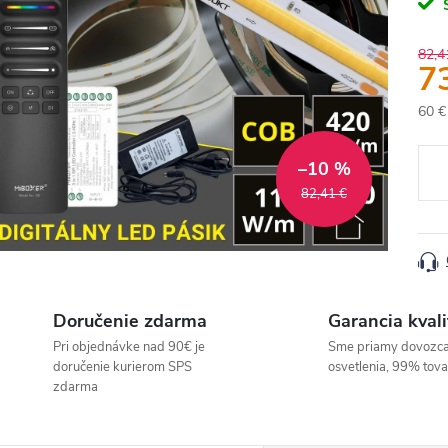
82,4
7
60 €
Jedn
cena
–10 %
82,41 €
Doručenie zdarma
Garancia kvali
Pri objednávke nad 90€ je
Sme priamy dovozc
doručenie kurierom SPS
osvetlenia, 99% tov
zdarma