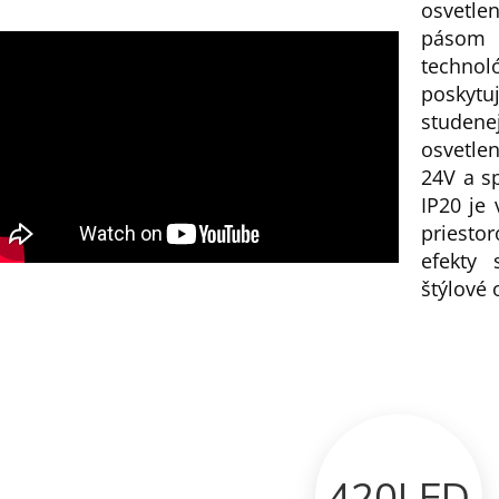
osvetle
páso
techno
poskytu
studen
osvetle
24V a s
IP20 je
priestor
efekty 
štýlové 
420LED