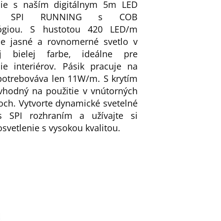
nie s naším digitálnym 5m LED
m SPI RUNNING s COB
lógiou. S hustotou 420 LED/m
je jasné a rovnomerné svetlo v
ej bielej farbe, ideálne pre
nie interiérov. Pásik pracuje na
potrebováva len 11W/m. S krytím
 vhodný na použitie v vnútorných
och. Vytvorte dynamické svetelné
s SPI rozhraním a užívajte si
osvetlenie s vysokou kvalitou.