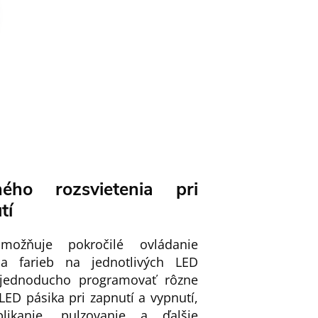
ného rozsvietenia pri
tí
ožňuje pokročilé ovládanie
 a farieb na jednotlivých LED
jednoducho programovať rôzne
LED pásika pri zapnutí a vypnutí,
likanie, pulzovanie a ďalšie