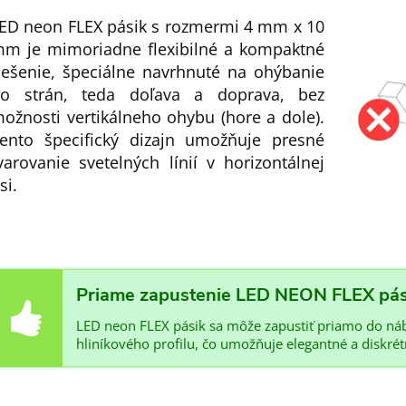
ED neon FLEX pásik s rozmermi 4 mm x 10
m je mimoriadne flexibilné a kompaktné
iešenie, špeciálne navrhnuté na ohýbanie
o strán, teda doľava a doprava, bez
ožnosti vertikálneho ohybu (hore a dole).
ento špecifický dizajn umožňuje presné
varovanie svetelných línií v horizontálnej
si.
Priame zapustenie LED NEON FLEX pás
LED neon FLEX pásik sa môže zapustiť priamo do náb
hliníkového profilu, čo umožňuje elegantné a diskrét