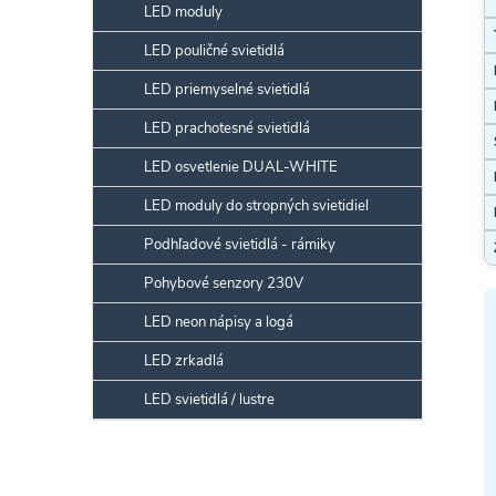
LED moduly
LED pouličné svietidlá
LED priemyselné svietidlá
LED prachotesné svietidlá
LED osvetlenie DUAL-WHITE
LED moduly do stropných svietidiel
Podhľadové svietidlá - rámiky
Pohybové senzory 230V
LED neon nápisy a logá
LED zrkadlá
LED svietidlá / lustre