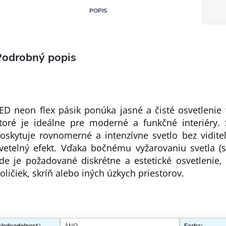
POPIS
Podrobný popis
ED neon flex pásik ponúka jasné a čisté osvetlenie v
toré je ideálne pre moderné a funkčné interiéry
oskytuje rovnomerné a intenzívne svetlo bez vidite
vetelný efekt. Vďaka bočnému vyžarovaniu svetla (si
de je požadované diskrétne a estetické osvetlenie, 
oličiek, skríň alebo iných úzkych priestorov.