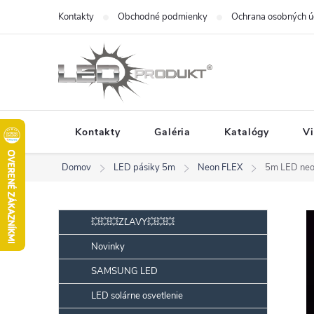
Prejsť
Kontakty
Obchodné podmienky
Ochrana osobných ú
na
obsah
Kontakty
Galéria
Katalógy
V
Domov
LED pásiky 5m
Neon FLEX
5m LED neo
B
Preskočiť
💥💥💥ZĽAVY💥💥💥
kategórie
o
Novinky
č
SAMSUNG LED
n
ý
LED solárne osvetlenie