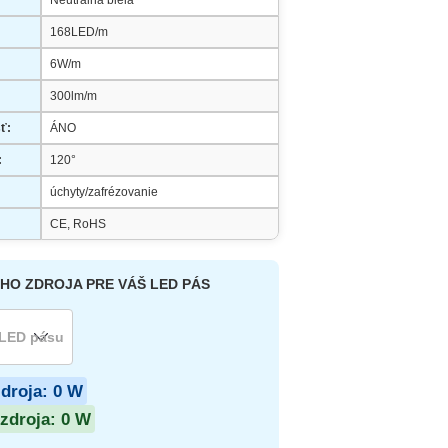
Neutrálna biela
168LED/m
6W/m
300lm/m
ť:
ÁNO
:
120°
úchyty/zafrézovanie
CE, RoHS
HO ZDROJA PRE VÁŠ LED PÁS
zdroja:
0
W
zdroja:
0
W