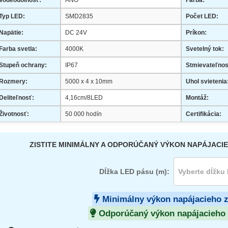
Vodeodolnosť:
ÁNO
Farba:
Typ LED:
SMD2835
Počet LED:
Napätie:
DC 24V
Príkon:
Farba svetla:
4000K
Svetelný tok:
Stupeň ochrany:
IP67
Stmievateľnos
Rozmery:
5000 x 4 x 10mm
Uhol svietenia
Deliteľnosť:
4,16cm/8LED
Montáž:
Životnosť:
50 000 hodín
Certifikácia:
ZISTITE MINIMÁLNY A ODPORÚČANÝ VÝKON NAPÁJACIE
Dĺžka LED pásu (m):
Minimálny výkon napájacieho 
Odporúčaný výkon napájacieho 