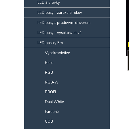
p
LED žiarovky
a
LED pásy - záruka 5 rokov
n
LED pásy s prúdovým driverom
e
l
LED pásy - vysokosvietivé
LED pásiky 5m
Vysokosvietivé
Biele
RGB
RGB-W
PROFI
Dual White
Farebné
COB