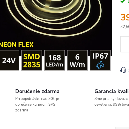
3
32,5
Jedn
cena
Doručenie zdarma
Garancia kvali
Pri objednávke nad 90€ je
Sme priamy dovozc
doručenie kurierom SPS
osvetlenia, 99% tov
zdarma