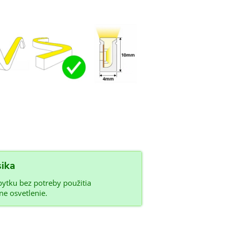
ika
ytku bez potreby použitia
ne osvetlenie.