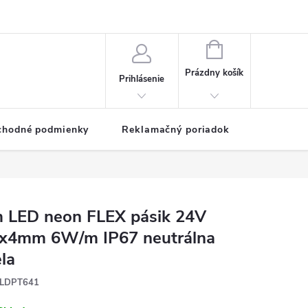
NÁKUPNÝ
KOŠÍK
Prázdny košík
Prihlásenie
chodné podmienky
Reklamačný poriadok
 LED neon FLEX pásik 24V
x4mm 6W/m IP67 neutrálna
ela
LDPT641