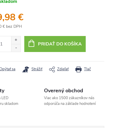
Skladom
9,98 €
0 € bez DPH
otková
:
PRIDAŤ DO KOŠÍKA
Opýtať sa
Strážiť
Zdieľať
Tlač
ty
Overený obchod
a LED
Viac ako 1500 zákazníkov nás
aru skladom
odporúča na základe hodnotení