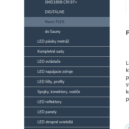
SMD1808 CRI 97+
DIGITÁLNE
Neon FLEX
do Sauny
LED pásiky metráž
Kompletné sady
LED ovládače
L
k
LED napájacie zdroje
p
LED lišty, profily
s
k
Spojky, konektory, vodiče
p
LED reflektory
LED panely
LED stropné svietidlá