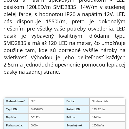
pásikom 120LED/m SMD2835 14W/m v studenej
bielej farbe, s hodnotou IP20 a napätím 12V. LED
pás disponuje 1550l/m, preto je dokonalým
riešením pre všetky vaše potreby osvetlenia. LED
pásik je vybavený kvalitnými diódami typu
SMD2835 a má až 120 LED na meter, čo umožňuje
použitie tam, kde sú potrebné vyššie nároky na
svietivosť. Výhodou je jeho deliteľnosť každých
2,5cm a jednoduché upevnenie pomocou lepiacej
pásky na zadnej strane.
Vodeodolnosť:
NIE
Farba:
Studená biela
Typ LED:
SMD2835
Počet LED:
120LED/m
Napätie:
DC 12V
Príkon:
14W/m
Farba svetla:
6000K
Svetelný tok:
1550lm/m