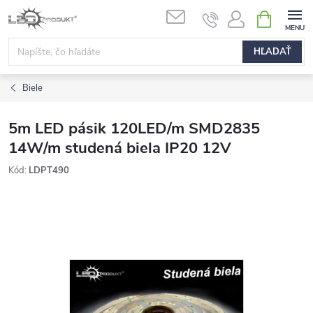
Prejsť
NÁKUPN
na
KOŠÍK
obsah
HĽADAŤ
Biele
5m LED pásik 120LED/m SMD2835
14W/m studená biela IP20 12V
Kód:
LDPT490