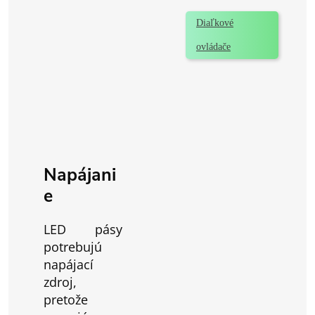
Diaľkové
ovládače
Napájani
e
LED pásy
potrebujú
napájací
zdroj,
pretože