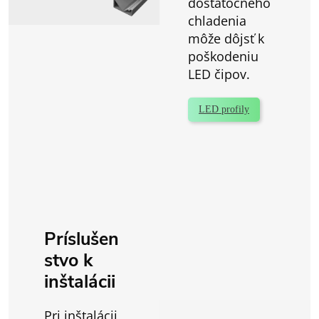
dostatočného
chladenia
môže dôjsť k
poškodeniu
LED čipov.
LED profily
Príslušen
stvo k
inštalácii
Pri inštalácii