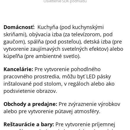
Osvetlenie SDK podhľadu
Domácnosť:
Kuchyňa (pod kuchynskými
skriňami), obývacia izba (za televízorom, pod
gaučom), spálňa (pod posteľou), detská izba (pre
vytvorenie zaujímavých svetelných efektov) alebo
kúpeľňa (pre ambientné svetlo).
Kancelárie:
Pre vytvorenie pohodlného
pracovného prostredia, môžu byť LED pásky
inštalované pod stolom, v regáloch alebo ako
podsvietenie obrazov.
Obchody a predajne:
Pre zvýraznenie výrobkov
alebo pre vytvorenie pútavej atmosféry.
Reštaurácie a bary:
Pre vytvorenie príjemnej