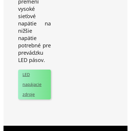
premení
vysoké
sieťové
napätie na
nižšie
napätie
potrebné pre
prevádzku
LED pásov.
LED
napájacie
zdroje