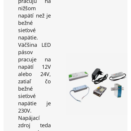
pracujú na
nižšom
napätí než je
bežné
sieťové
napätie.
Väčšina LED
pásov
pracuje na
napätí 12V
alebo 24V,
zatiaľ čo
bežné
sieťové
napätie je
230V.
Napájací
zdroj teda