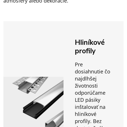
atmosféry alebo dekorácie.
Hliníkové
profily
Pre
dosiahnutie čo
najdlhšej
životnosti
odporúčame
LED pásiky
inštalovať na
hliníkové
profily. Bez