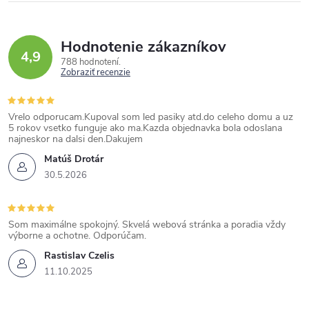
Hodnotenie zákazníkov
4,9
788 hodnotení
Zobraziť recenzie
Vrelo odporucam.Kupoval som led pasiky atd.do celeho domu a uz
5 rokov vsetko funguje ako ma.Kazda objednavka bola odoslana
najneskor na dalsi den.Dakujem
Matúš Drotár
30.5.2026
Som maximálne spokojný. Skvelá webová stránka a poradia vždy
výborne a ochotne. Odporúčam.
Rastislav Czelis
11.10.2025