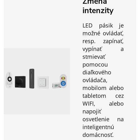
Zmena
intenzity
LED pásik je
možné ovládať,
resp. zapínať,
vypínať a
stmievať
pomocou
diaľkového
ovládača,
mobilom alebo
tabletom cez
WIFI, alebo
napojiť
osvetlenie na
inteligentnú
domácnosť.