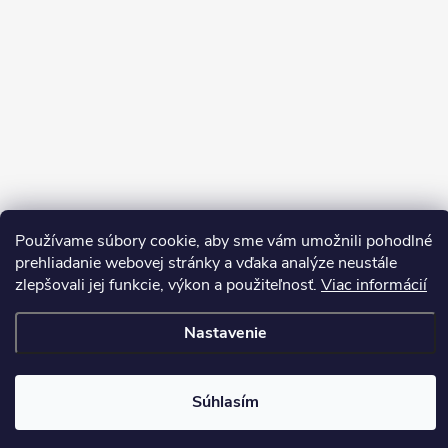
Používame súbory cookie, aby sme vám umožnili pohodlné
Sledovať na Instagrame
prehliadanie webovej stránky a vďaka analýze neustále
zlepšovali jej funkcie, výkon a použiteľnosť.
Viac informácií
Copyright 2026
LEDprodukt.sk
. Všetky práva vyhradené.
Nastavenie
Vytvoril Shoptet Premium
Súhlasím