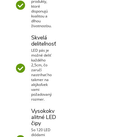
produkty,
ktoré
disponujú
kvalitou a
dlhou
životnosťou.
Skvelá
deliteľnosť
LED pás je
možné deliť
každého
2,5cm, čo
zaručí
nastrihať ho
takmer na
akýkoľvek
vami
požadovaný
rozmer.
Vysokokv
alitné LED
čipy
So 120 LED
diódami