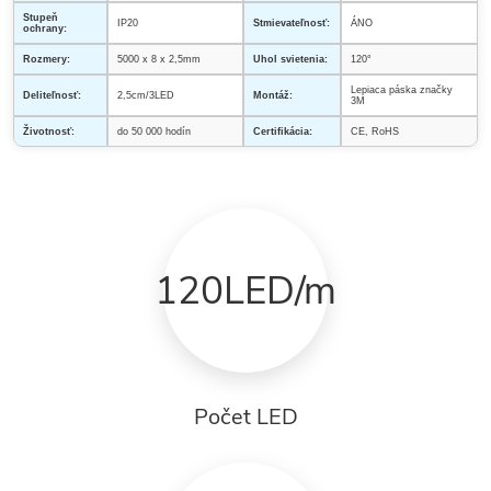
Stupeň
IP20
Stmievateľnosť:
ÁNO
ochrany:
Rozmery:
5000 x 8 x 2,5mm
Uhol svietenia:
120°
Lepiaca páska značky
Deliteľnosť:
2,5cm/3LED
Montáž:
3M
Životnosť:
do 50 000 hodín
Certifikácia:
CE, RoHS
120LED/m
Počet LED