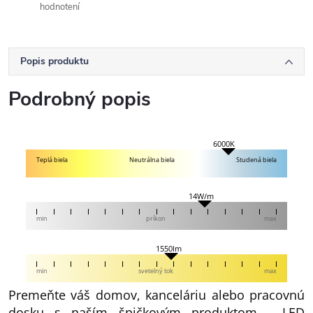
hodnotení
Popis produktu
Podrobný popis
6000K
Teplá biela
Neutrálna biela
Studená biela
14W/m
min
príkon
max
1550lm
min
svetelný tok
max
Premeňte váš domov, kanceláriu alebo pracovnú
dosku s naším špičkovým produktom - LED