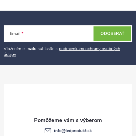
Z
Email
ODOBERAŤ
á
p
Vložením e-mailu súhlasíte s
podmienkami ochrany osobných
údajov
ä
t
i
e
info
@
ledprodukt.sk