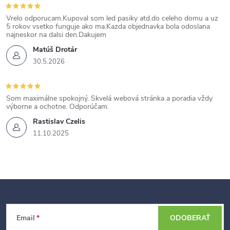
Vrelo odporucam.Kupoval som led pasiky atd.do celeho domu a uz
5 rokov vsetko funguje ako ma.Kazda objednavka bola odoslana
najneskor na dalsi den.Dakujem
Matúš Drotár
30.5.2026
Som maximálne spokojný. Skvelá webová stránka a poradia vždy
výborne a ochotne. Odporúčam.
Rastislav Czelis
11.10.2025
Z
Email
ODOBERAŤ