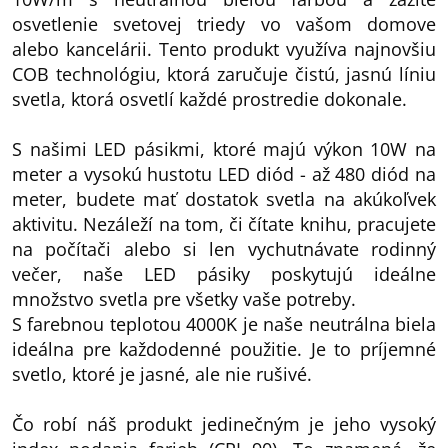
osvetlenie svetovej triedy vo vašom domove
alebo kancelárii. Tento produkt využíva najnovšiu
COB technológiu, ktorá zaručuje čistú, jasnú líniu
svetla, ktorá osvetlí každé prostredie dokonale.
S našimi LED pásikmi, ktoré majú výkon 10W na
meter a vysokú hustotu LED diód - až 480 diód na
meter, budete mať dostatok svetla na akúkoľvek
aktivitu. Nezáleží na tom, či čítate knihu, pracujete
na počítači alebo si len vychutnávate rodinný
večer, naše LED pásiky poskytujú ideálne
množstvo svetla pre všetky vaše potreby.
S farebnou teplotou 4000K je naše neutrálna biela
ideálna pre každodenné použitie. Je to príjemné
svetlo, ktoré je jasné, ale nie rušivé.
Čo robí náš produkt jedinečným je jeho vysoký