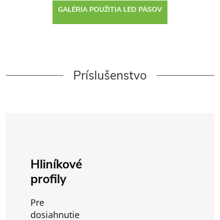
GALÉRIA POUŽITIA LED PÁSOV
Príslušenstvo
Hliníkové
profily
Pre
dosiahnutie