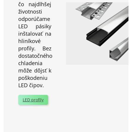
čo najdlhšej
životnosti
odporúčame
LED pásiky
inštalovať na
hliníkové
profily. Bez
dostatočného
chladenia
môže dôjsť k
poškodeniu
LED čipov.
LED profily