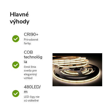
Hlavné
výhody
CRI90+
Prirodzené
farby
COB
technológ
ia
čistá línia
svetla pre
elegantný
vzhľad
480LED/
m
LED čipy nie
sú viditeľné