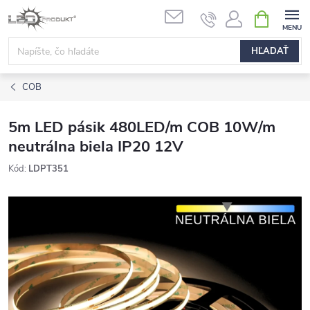
Prejsť
NÁKUPN
na
KOŠÍK
obsah
HĽADAŤ
COB
5m LED pásik 480LED/m COB 10W/m
neutrálna biela IP20 12V
Kód:
LDPT351