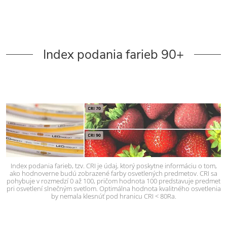
Index podania farieb 90+
Index podania farieb, tzv. CRI je údaj, ktorý poskytne informáciu o tom,
ako hodnoverne budú zobrazené farby osvetlených predmetov. CRI sa
pohybuje v rozmedzí 0 až 100, pričom hodnota 100 predstavuje predmet
pri osvetlení slnečným svetlom. Optimálna hodnota kvalitného osvetlenia
by nemala klesnúť pod hranicu CRI < 80Ra.