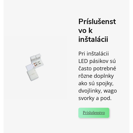
Príslušenst
vo k
inštalácii
Pri inštalácii
LED pásikov sú
často potrebné
rôzne doplnky
ako sú spojky,
dvojlinky, wago
svorky a pod.
Príslušenstvo