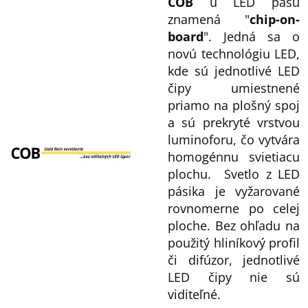
COB
u LED pásu
znamená "
chip-on-
board
". Jedná sa o
novú technológiu LED,
kde sú jednotlivé LED
čipy umiestnené
priamo na plošný spoj
a sú prekryté vrstvou
luminoforu, čo vytvára
homogénnu svietiacu
plochu. Svetlo z LED
pásika je vyžarované
rovnomerne po celej
ploche. Bez ohľadu na
použitý hliníkový profil
či difúzor, jednotlivé
LED čipy nie sú
viditeľné.