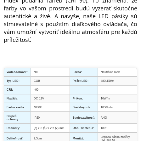
index podania farieb (CRI 90). To znamená, že
farby vo vašom prostredí budú vyzerať skutočne
autentické a živé. A navyše, naše LED pásiky sú
stmievateľné s použitím diaľkového ovládača, čo
vám umožní vytvoriť ideálnu atmosféru pre každú
príležitosť.
Vodeodolnosť:
NIE
Farba:
Neutrálna biela
Typ LED:
COB
Počet LED:
480LED/m
CRI:
>90
Napätie:
DC 12V
Príkon:
10W/m
Farba svetla:
4000K
Svetelný tok:
1050lm/m
Stupeň
IP20
Stmievateľnosť:
ÁNO
ochrany:
Rozmery:
(d) x 8 (š) x 2,5 (v) mm
Uhol svietenia:
180°
Lepiaca páska značky
Deliteľnosť:
2,5cm
Montáž:
3M 300LSE