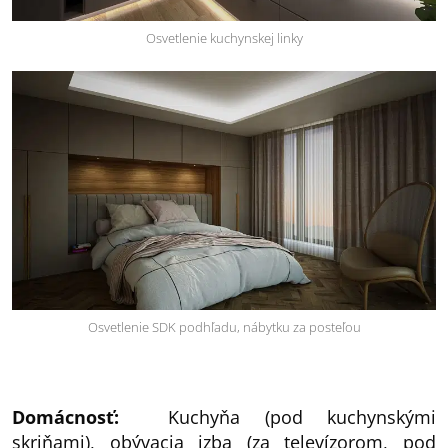
Osvetlenie kuchynskej linky
Osvetlenie SDK podhľadu, nábytku za posteľou
Domácnosť:
Kuchyňa (pod kuchynskými
skriňami), obývacia izba (za televízorom, pod