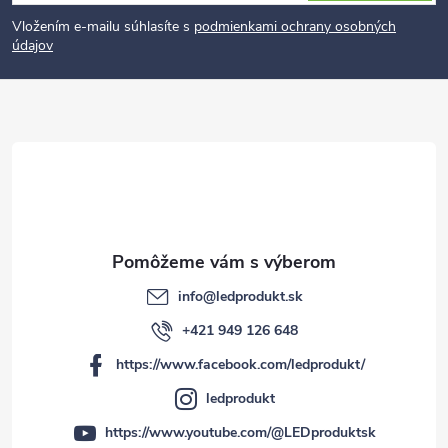
á
p
Vložením e-mailu súhlasíte s
podmienkami ochrany osobných
údajov
ä
t
i
e
info
@
ledprodukt.sk
+421 949 126 648
https://www.facebook.com/ledprodukt/
ledprodukt
https://www.youtube.com/@LEDproduktsk