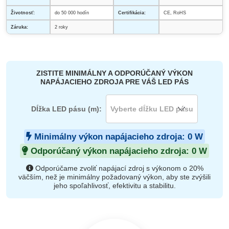
Životnosť:
do 50 000 hodín
Certifikácia:
CE, RoHS
Záruka:
2 roky
ZISTITE MINIMÁLNY A ODPORÚČANÝ VÝKON
NAPÁJACIEHO ZDROJA PRE VÁŠ LED PÁS
Dĺžka LED pásu (m):
Minimálny výkon napájacieho zdroja:
0
W
Odporúčaný výkon napájacieho zdroja:
0
W
Odporúčame zvoliť napájací zdroj s výkonom o 20%
väčším, než je minimálny požadovaný výkon, aby ste zvýšili
jeho spoľahlivosť, efektivitu a stabilitu.