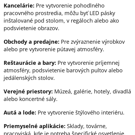
Kancelárie:
Pre vytvorenie pohodlného
pracovného prostredia, môžu byť LED pásky
inštalované pod stolom, v regáloch alebo ako
podsvietenie obrazov.
Obchody a predajne:
Pre zvýraznenie výrobkov
alebo pre vytvorenie pútavej atmosféry.
Reštaurácie a bary:
Pre vytvorenie príjemnej
atmosféry, podsvietenie barových pultov alebo
jedálenských stolov.
Verejné priestory:
Múzeá, galérie, hotely, divadlá
alebo koncertné sály.
Autá a lode:
Pre vytvorenie štýlového interiéru.
Priemyselné aplikácie:
Sklady, továrne,
pracoviská, kde je potreba špecifické osvetlenie.