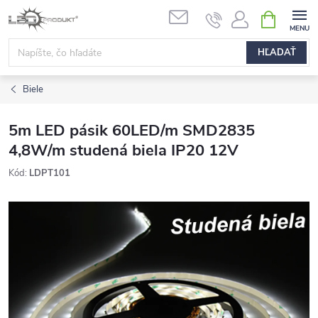
Prejsť
NÁKUPN
na
KOŠÍK
obsah
HĽADAŤ
Biele
5m LED pásik 60LED/m SMD2835
4,8W/m studená biela IP20 12V
Kód:
LDPT101