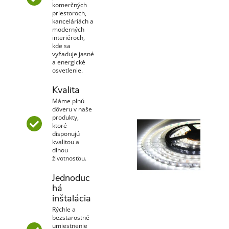
komerčných
priestoroch,
kanceláriách a
moderných
interiéroch,
kde sa
vyžaduje jasné
a energické
osvetlenie.
Kvalita
Máme plnú
dôveru v naše
produkty,
ktoré
disponujú
kvalitou a
dlhou
životnosťou.
Jednoduc
há
inštalácia
Rýchle a
bezstarostné
umiestnenie