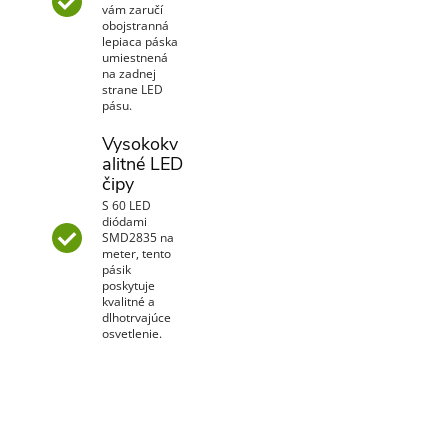
vám zaručí
obojstranná
lepiaca páska
umiestnená
na zadnej
strane LED
pásu.
Vysokokv
alitné LED
čipy
S 60 LED
diódami
SMD2835 na
meter, tento
pásik
poskytuje
kvalitné a
dlhotrvajúce
osvetlenie.