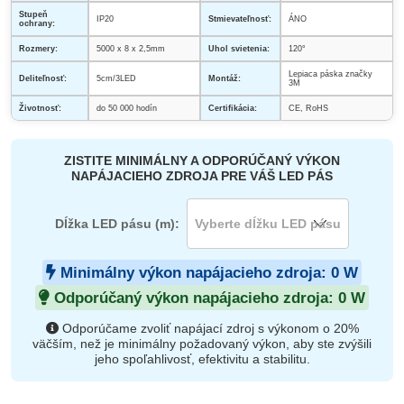
Stupeň
IP20
Stmievateľnosť:
ÁNO
ochrany:
Rozmery:
5000 x 8 x 2,5mm
Uhol svietenia:
120°
Lepiaca páska značky
Deliteľnosť:
5cm/3LED
Montáž:
3M
Životnosť:
do 50 000 hodín
Certifikácia:
CE, RoHS
ZISTITE MINIMÁLNY A ODPORÚČANÝ VÝKON
NAPÁJACIEHO ZDROJA PRE VÁŠ LED PÁS
Dĺžka LED pásu (m):
Minimálny výkon napájacieho zdroja:
0
W
Odporúčaný výkon napájacieho zdroja:
0
W
Odporúčame zvoliť napájací zdroj s výkonom o 20%
väčším, než je minimálny požadovaný výkon, aby ste zvýšili
jeho spoľahlivosť, efektivitu a stabilitu.