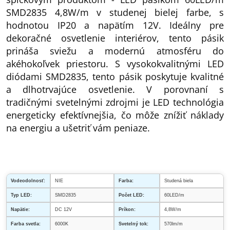
SMD2835 4,8W/m v studenej bielej farbe, s
hodnotou IP20 a napätím 12V. Ideálny pre
dekoračné osvetlenie interiérov, tento pásik
prináša sviežu a modernú atmosféru do
akéhokoľvek priestoru. S vysokokvalitnými LED
diódami SMD2835, tento pásik poskytuje kvalitné
a dlhotrvajúce osvetlenie. V porovnaní s
tradičnými svetelnými zdrojmi je LED technológia
energeticky efektívnejšia, čo môže znížiť náklady
na energiu a ušetriť vám peniaze.
Vodeodolnosť:
NIE
Farba:
Studená biela
Typ LED:
SMD2835
Počet LED:
60LED/m
Napätie:
DC 12V
Príkon:
4,8W/m
Farba svetla:
6000K
Svetelný tok:
570lm/m