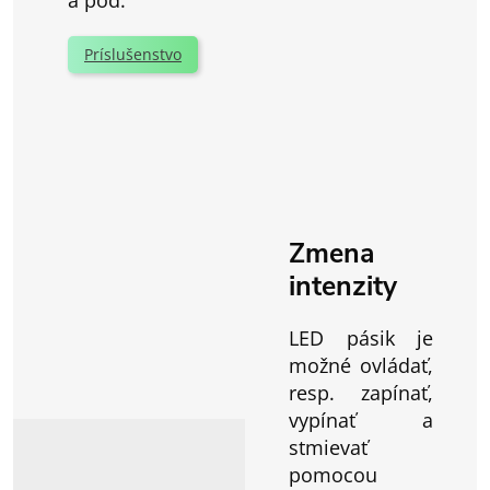
a pod.
Príslušenstvo
Zmena
intenzity
LED pásik je
možné ovládať,
resp. zapínať,
vypínať a
stmievať
pomocou