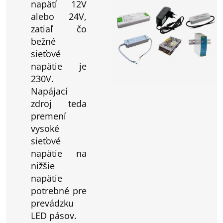
napätí 12V
alebo 24V,
zatiaľ čo
bežné
sieťové
napätie je
230V.
Napájací
zdroj teda
premení
vysoké
sieťové
napätie na
nižšie
napätie
potrebné pre
prevádzku
LED pásov.