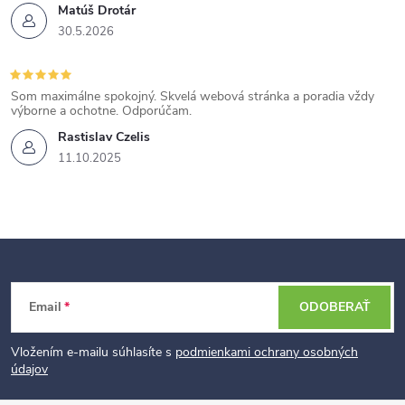
Matúš Drotár
30.5.2026
Som maximálne spokojný. Skvelá webová stránka a poradia vždy
výborne a ochotne. Odporúčam.
Rastislav Czelis
11.10.2025
Z
Email
ODOBERAŤ
á
p
Vložením e-mailu súhlasíte s
podmienkami ochrany osobných
údajov
ä