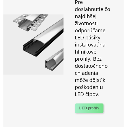
Pre
dosiahnutie čo
najdlhšej
životnosti
odporúčame
LED pásiky
inštalovať na
hliníkové
profily. Bez
dostatočného
chladenia
môže dôjsť k
poškodeniu
LED čipov.
LED profily