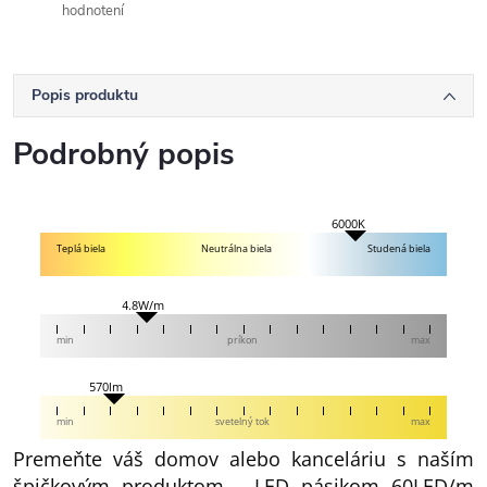
hodnotení
Popis produktu
Podrobný popis
6000K
Teplá biela
Neutrálna biela
Studená biela
4.8W/m
min
príkon
max
570lm
min
svetelný tok
max
Premeňte váš domov alebo kanceláriu s naším
špičkovým produktom - LED pásikom 60LED/m