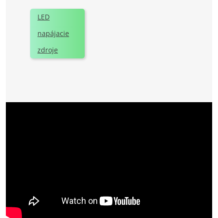
LED
napájacie
zdroje