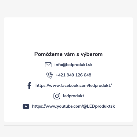
t
i
e
info
@
ledprodukt.sk
+421 949 126 648
https://www.facebook.com/ledprodukt/
ledprodukt
https://www.youtube.com/@LEDproduktsk