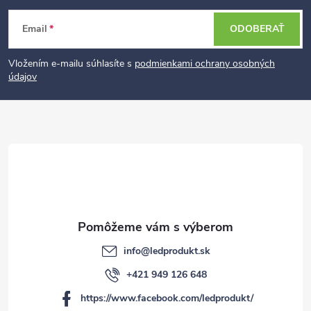
Z
Email
ODOBERAŤ
á
p
Vložením e-mailu súhlasíte s
podmienkami ochrany osobných
údajov
ä
t
i
e
info
@
ledprodukt.sk
+421 949 126 648
https://www.facebook.com/ledprodukt/