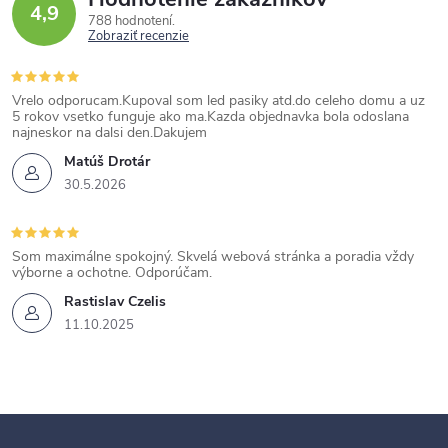
4,9
788 hodnotení
Zobraziť recenzie
Vrelo odporucam.Kupoval som led pasiky atd.do celeho domu a uz
5 rokov vsetko funguje ako ma.Kazda objednavka bola odoslana
najneskor na dalsi den.Dakujem
Matúš Drotár
30.5.2026
Som maximálne spokojný. Skvelá webová stránka a poradia vždy
výborne a ochotne. Odporúčam.
Rastislav Czelis
11.10.2025