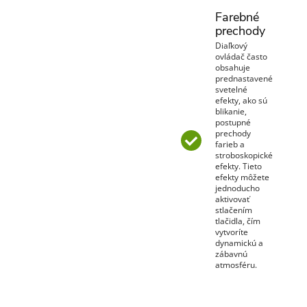
Farebné
prechody
Diaľkový
ovládač často
obsahuje
prednastavené
svetelné
efekty, ako sú
blikanie,
postupné
prechody
farieb a
stroboskopické
efekty. Tieto
efekty môžete
jednoducho
aktivovať
stlačením
tlačidla, čím
vytvoríte
dynamickú a
zábavnú
atmosféru.