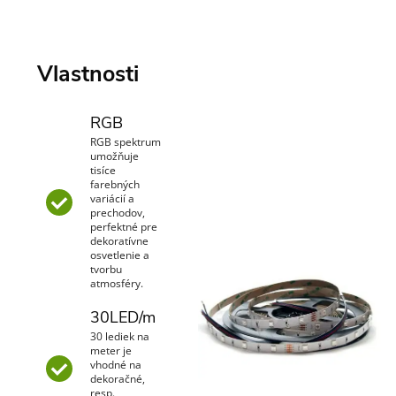
Vlastnosti
RGB
RGB spektrum
umožňuje
tisíce
farebných
variácií a
prechodov,
perfektné pre
dekoratívne
osvetlenie a
tvorbu
atmosféry.
30LED/m
30 lediek na
meter je
vhodné na
dekoračné,
resp.