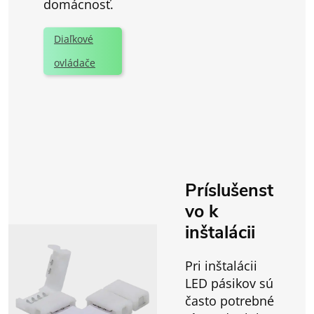
domácnosť.
Diaľkové
ovládače
Príslušenst
vo k
inštalácii
Pri inštalácii
LED pásikov sú
často potrebné