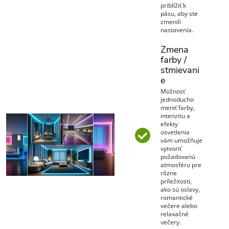
priblížiť k
pásu, aby ste
zmenili
nastavenia.
Zmena
farby /
stmievani
e
Možnosť
jednoducho
meniť farby,
intenzitu a
efekty
osvetlenia
vám umožňuje
vytvoriť
požadovanú
atmosféru pre
rôzne
príležitosti,
ako sú oslavy,
romantické
večere alebo
relaxačné
večery.