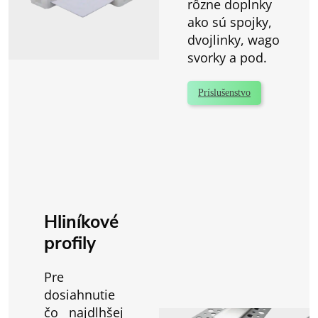
rôzne doplnky
ako sú spojky,
dvojlinky, wago
svorky a pod.
Príslušenstvo
Hliníkové
profily
Pre
dosiahnutie
čo najdlhšej