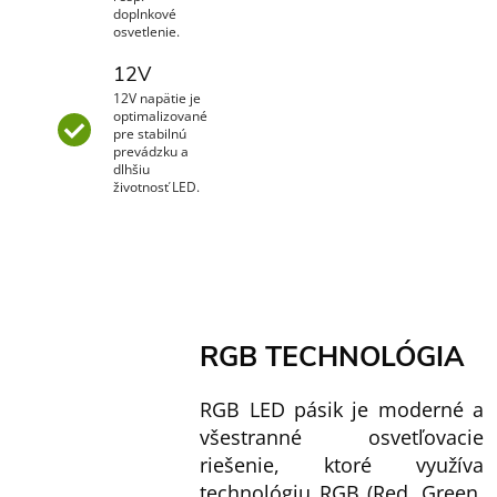
doplnkové
osvetlenie.
12V
12V napätie je
optimalizované
pre stabilnú
prevádzku a
dlhšiu
životnosť LED.
RGB TECHNOLÓGIA
RGB LED pásik je moderné a
všestranné osvetľovacie
riešenie, ktoré využíva
technológiu RGB (Red, Green,