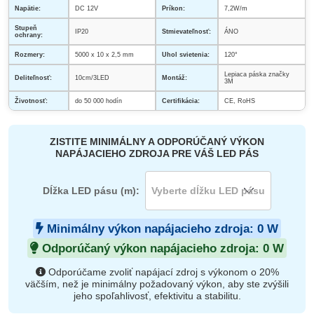
Napätie:
DC 12V
Príkon:
7,2W/m
Stupeň
IP20
Stmievateľnosť:
ÁNO
ochrany:
Rozmery:
5000 x 10 x 2,5 mm
Uhol svietenia:
120°
Lepiaca páska značky
Deliteľnosť:
10cm/3LED
Montáž:
3M
Životnosť:
do 50 000 hodín
Certifikácia:
CE, RoHS
ZISTITE MINIMÁLNY A ODPORÚČANÝ VÝKON
NAPÁJACIEHO ZDROJA PRE VÁŠ LED PÁS
Dĺžka LED pásu (m):
Minimálny výkon napájacieho zdroja:
0
W
Odporúčaný výkon napájacieho zdroja:
0
W
Odporúčame zvoliť napájací zdroj s výkonom o 20%
väčším, než je minimálny požadovaný výkon, aby ste zvýšili
jeho spoľahlivosť, efektivitu a stabilitu.