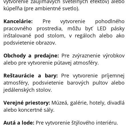
vytvorenie zaujímavých svetelných efektov) alebo
kúpeľňa (pre ambientné svetlo).
Kancelárie:
Pre vytvorenie pohodlného
pracovného prostredia, môžu byť LED pásky
inštalované pod stolom, v regáloch alebo ako
podsvietenie obrazov.
Obchody a predajne:
Pre zvýraznenie výrobkov
alebo pre vytvorenie pútavej atmosféry.
Reštaurácie a bary:
Pre vytvorenie príjemnej
atmosféry, podsvietenie barových pultov alebo
jedálenských stolov.
Verejné priestory:
Múzeá, galérie, hotely, divadlá
alebo koncertné sály.
Autá a lode:
Pre vytvorenie štýlového interiéru.