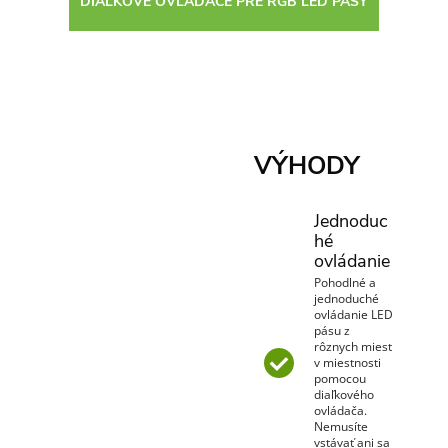
DIAĽKOVÉ OVLÁDAČE PRE RGB LED PÁSY
VÝHODY
Jednoduc
hé
ovládanie
Pohodlné a
jednoduché
ovládanie LED
pásu z
rôznych miest
v miestnosti
pomocou
diaľkového
ovládača.
Nemusíte
vstávať ani sa