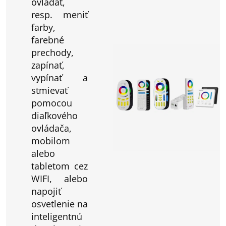
ovládať,
resp. meniť
farby,
farebné
prechody,
zapínať,
vypínať a
stmievať
pomocou
diaľkového
ovládača,
mobilom
alebo
tabletom cez
WIFI, alebo
napojiť
osvetlenie na
inteligentnú