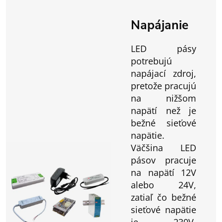
Napájanie
LED pásy
potrebujú
napájací zdroj,
pretože pracujú
na nižšom
napätí než je
bežné sieťové
napätie.
Väčšina LED
pásov pracuje
na napätí 12V
alebo 24V,
zatiaľ čo bežné
sieťové napätie
je 230V.