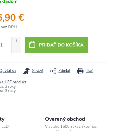
Skladom
6,90 €
 bez DPH
otková
:
PRIDAŤ DO KOŠÍKA
Opýtať sa
Strážiť
Zdieľať
Tlač
ka:
LEDprodukt
ka
:
3 roky
ka
:
3 roky
ty
Overený obchod
a LED
Viac ako 1500 zákazníkov nás