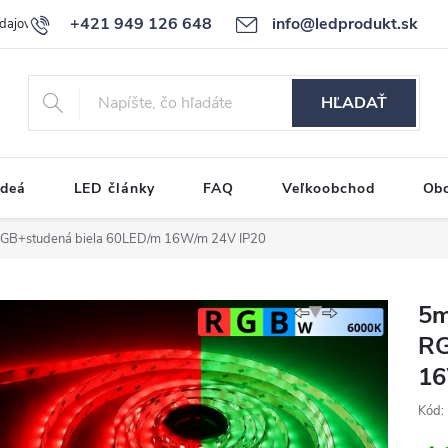
+421 949 126 648
info@ledprodukt.sk
dajov
Reklamačný poriadok
HĽADAŤ
ideá
LED články
FAQ
Veľkoobchod
Ob
GB+studená biela 60LED/m 16W/m 24V IP20
5m
RG
16
Kód: