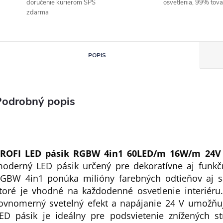
doručenie kurierom SPS
osvetlenia, 99% tov
zdarma
POPIS
Podrobný popis
ROFI LED pásik RGBW 4in1 60LED/m 16W/m 24V 
oderný LED pásik určený pre dekoratívne aj funkčn
GBW 4in1 ponúka milióny farebných odtieňov aj sa
toré je vhodné na každodenné osvetlenie interiér
ovnomerný svetelný efekt a napájanie 24 V umožňuje 
ED pásik je ideálny pre podsvietenie znížených str