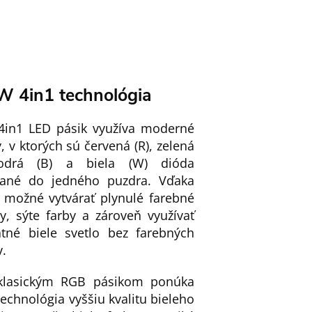
 4in1 technológia
in1 LED pásik využíva moderné
, v ktorých sú červená (R), zelená
odrá (B) a biela (W) dióda
vané do jedného puzdra. Vďaka
 možné vytvárať plynulé farebné
y, sýte farby a zároveň využívať
tné biele svetlo bez farebných
v.
klasickým RGB pásikom ponúka
chnológia vyššiu kvalitu bieleho