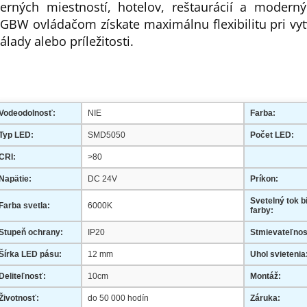
erných miestností, hotelov, reštaurácií a modern
GBW ovládačom získate maximálnu flexibilitu pri vyt
álady alebo príležitosti.
Vodeodolnosť:
NIE
Farba:
Typ LED:
SMD5050
Počet LED:
CRI:
>80
Napätie:
DC 24V
Príkon:
Svetelný tok bi
Farba svetla:
6000K
farby:
Stupeň ochrany:
IP20
Stmievateľnos
Šírka LED pásu:
12 mm
Uhol svietenia
Deliteľnosť:
10cm
Montáž:
Životnosť:
do 50 000 hodín
Záruka: