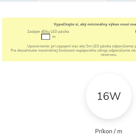
Vypočítajte si, aký minimálny výkon musí mať
Zadajte dĺžku LED pásika
m
Upozornenie:
pri zapojení viac ako 5m LED pásika odporúčame p
Pre dosiahnutie maximálnej životnosti napájacieho zdroja odporúčame nez
rezervou.
16W
Príkon / m