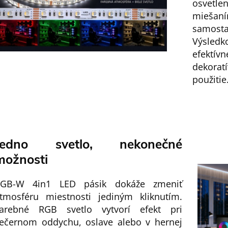
osvetlen
miešaní
samost
Výsledko
efektí
dekora
použitie
Jedno svetlo, nekonečné
možnosti
GB-W 4in1 LED pásik dokáže zmeniť
tmosféru miestnosti jediným kliknutím.
arebné RGB svetlo vytvorí efekt pri
ečernom oddychu, oslave alebo v hernej