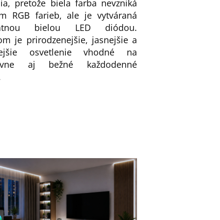
ia, pretože biela farba nevzniká
m RGB farieb, ale je vytváraná
atnou bielou LED diódou.
m je prirodzenejšie, jasnejšie a
vnejšie osvetlenie vhodné na
tívne aj bežné každodenné
.