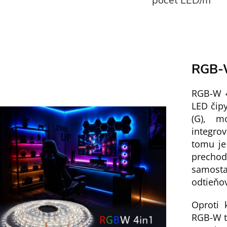
počet LED/m
RGB-W
RGB-W 4
LED čipy
(G), m
integro
tomu je
prechod
samosta
odtieňo
Oproti 
RGB-W te