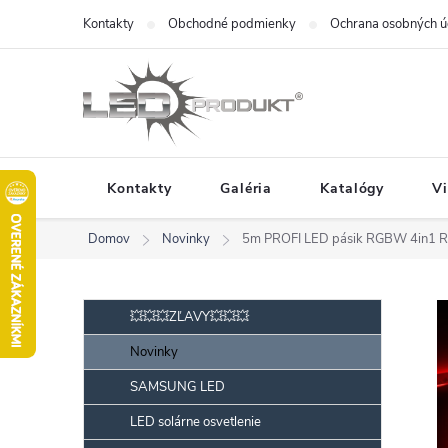
Prejsť
Kontakty
Obchodné podmienky
Ochrana osobných ú
na
obsah
Kontakty
Galéria
Katalógy
V
Domov
Novinky
5m PROFI LED pásik RGBW 4in1 R
B
Preskočiť
💥💥💥ZĽAVY💥💥💥
kategórie
o
Novinky
č
SAMSUNG LED
n
ý
LED solárne osvetlenie