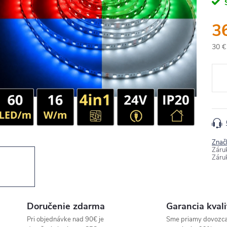
3
30 €
Jedn
cena
Znač
Záru
Záru
Doručenie zdarma
Garancia kvali
Pri objednávke nad 90€ je
Sme priamy dovozc