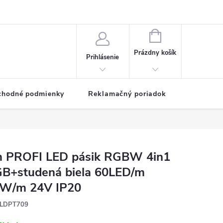
NÁKUPNÝ
KOŠÍK
Prázdny košík
Prihlásenie
chodné podmienky
Reklamačný poriadok
 PROFI LED pásik RGBW 4in1
B+studená biela 60LED/m
W/m 24V IP20
LDPT709