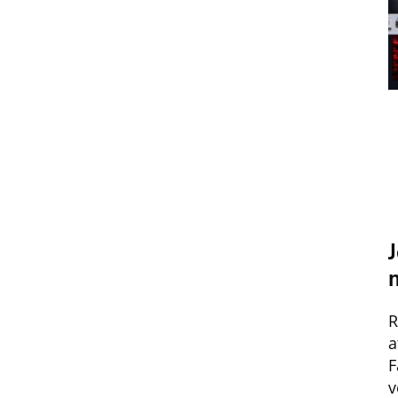
R
a
F
v