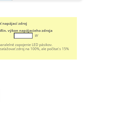
 napájací zdroj
Min. výkon napájacieho zdroja
W
aralelné zapojenie LED pásikov.
aťažovať zdroj na 100%, ale počítať s 15%