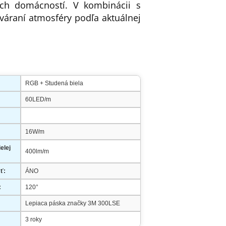
ých domácností. V kombinácii s
váraní atmosféry podľa aktuálnej
RGB + Studená biela
60LED/m
16W/m
elej
400lm/m
ť:
ÁNO
:
120°
Lepiaca páska značky 3M 300LSE
3 roky