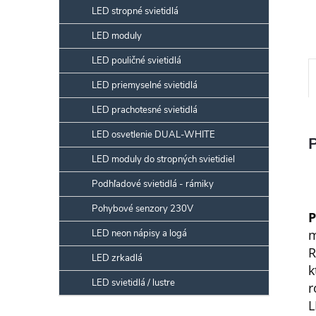
LED stropné svietidlá
LED moduly
LED pouličné svietidlá
LED priemyselné svietidlá
LED prachotesné svietidlá
LED osvetlenie DUAL-WHITE
LED moduly do stropných svietidiel
Podhľadové svietidlá - rámiky
Pohybové senzory 230V
P
m
LED neon nápisy a logá
R
LED zrkadlá
k
LED svietidlá / lustre
r
L