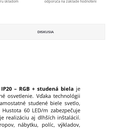
aru skladom
odporúča na základe hodnotení
DISKUSIA
IP20 – RGB + studená biela
je
é osvetlenie. Vďaka technológii
mostatné studené biele svetlo,
u. Hustota 60 LED/m zabezpečuje
realizáciu aj dlhších inštalácií.
opov, nábytku, políc, výkladov,