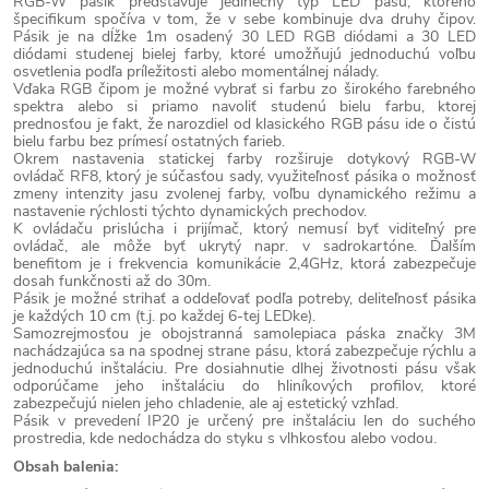
RGB-W pásik predstavuje jedinečný typ LED pásu, ktorého
špecifikum spočíva v tom, že v sebe kombinuje dva druhy čipov.
Pásik je na dĺžke 1m osadený 30 LED RGB diódami a 30 LED
diódami studenej bielej farby, ktoré umožňujú jednoduchú voľbu
osvetlenia podľa príležitosti alebo momentálnej nálady.
Vďaka RGB čipom je možné vybrať si farbu zo širokého farebného
spektra alebo si priamo navoliť studenú bielu farbu, ktorej
prednosťou je fakt, že narozdiel od klasického RGB pásu ide o čistú
bielu farbu bez prímesí ostatných farieb.
Okrem nastavenia statickej farby rozširuje dotykový RGB-W
ovládač RF8, ktorý je súčasťou sady, využiteľnosť pásika o možnosť
zmeny intenzity jasu zvolenej farby, voľbu dynamického režimu a
nastavenie rýchlosti týchto dynamických prechodov.
K ovládaču prislúcha i prijímač, ktorý nemusí byť viditeľný pre
ovládač, ale môže byť ukrytý napr. v sadrokartóne. Ďalším
benefitom je i frekvencia komunikácie 2,4GHz, ktorá zabezpečuje
dosah funkčnosti až do 30m.
Pásik je možné strihať a oddeľovať podľa potreby, deliteľnosť pásika
je každých 10 cm (t.j. po každej 6-tej LEDke).
Samozrejmosťou je obojstranná samolepiaca páska značky 3M
nachádzajúca sa na spodnej strane pásu, ktorá zabezpečuje rýchlu a
jednoduchú inštaláciu. Pre dosiahnutie dlhej životnosti pásu však
odporúčame jeho inštaláciu do hliníkových profilov, ktoré
zabezpečujú nielen jeho chladenie, ale aj estetický vzhľad.
Pásik v prevedení IP20 je určený pre inštaláciu len do suchého
prostredia, kde nedochádza do styku s vlhkosťou alebo vodou.
Obsah balenia: