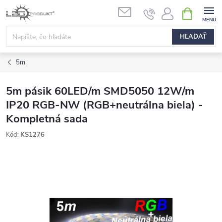
Prejsť
NÁKUPN
na
KOŠÍK
obsah
HĽADAŤ
5m
5m pásik 60LED/m SMD5050 12W/m
IP20 RGB-NW (RGB+neutrálna biela) -
Kompletná sada
Kód:
KS1276