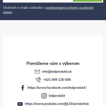
á
p
Vložením e-mailu súhlasíte s
podmienkami ochrany osobných
údajov
ä
t
i
e
info
@
ledprodukt.sk
+421 949 126 648
https://www.facebook.com/ledprodukt/
ledprodukt
https://www.youtube.com/@LEDproduktsk