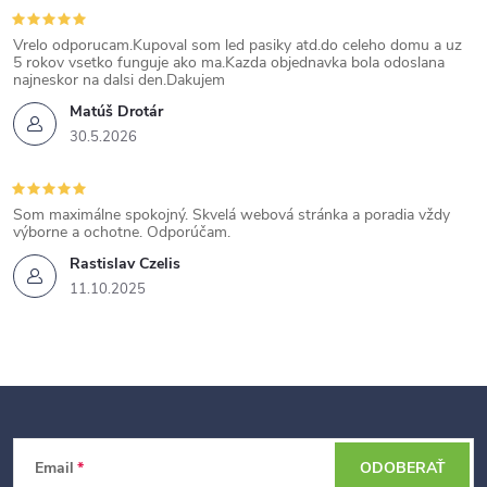
Vrelo odporucam.Kupoval som led pasiky atd.do celeho domu a uz
5 rokov vsetko funguje ako ma.Kazda objednavka bola odoslana
najneskor na dalsi den.Dakujem
Matúš Drotár
30.5.2026
Som maximálne spokojný. Skvelá webová stránka a poradia vždy
výborne a ochotne. Odporúčam.
Rastislav Czelis
11.10.2025
Z
Email
ODOBERAŤ