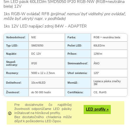
5m LED pásik 60LED/m SMD5050 IP20 RGB-NW (RGB+neutrálna
biela) 12V
1ks RGB-W ovládač RF8
(prijímač nemusí byť viditeľný pre ovládač,
môže byť ukrytý napr. v podhľade)
1ks 12V LED napájací zdroj 84W - ADAPTÉR
Vodeodolnosť:
NIE
Farba:
RGB + neutrálna biela
Typ LED:
SMD5050
Počet LED:
60LED/m
Napätie:
DC 12V
Príkon:
12W/m
Stupeň
IP20
Stmievateľnosť:
ÁNO
ochrany:
Rozmery:
5000 x 12 x 2,5mm
Uhol svietenia:
120°
Lepiaca páska značky
Deliteľnosť:
10cm/6LED
Montáž:
3M
Životnosť:
do 50 000 hodín
Certifikácia:
CE, RoHS
Pre dosiahnutie čo najdlhšej
životnosti odporúčame LED pásiky
LED profily »
inštalovať na hliníkové profily.
Bez dostatočného chladenia môže
dôjsť k poškodeniu LED čipov.