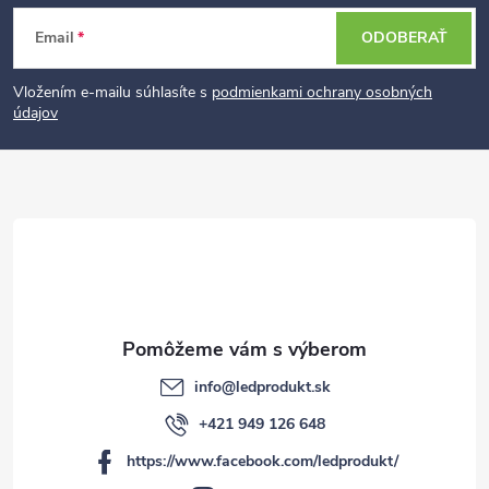
Z
Email
ODOBERAŤ
á
p
Vložením e-mailu súhlasíte s
podmienkami ochrany osobných
údajov
ä
t
i
e
info
@
ledprodukt.sk
+421 949 126 648
https://www.facebook.com/ledprodukt/