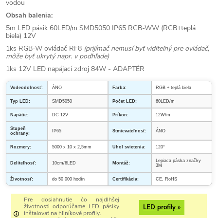
vodou
Obsah balenia:
5m LED pásik 60LED/m SMD5050 IP65 RGB-WW (RGB+teplá
biela) 12V
1ks RGB-W ovládač RF8
(prijímač nemusí byť viditeľný pre ovládač,
môže byť ukrytý napr. v podhľade)
1ks 12V LED napájací zdroj 84W - ADAPTÉR
Vodeodolnosť:
ÁNO
Farba:
RGB + teplá biela
Typ LED:
SMD5050
Počet LED:
60LED/m
Napätie:
DC 12V
Príkon:
12W/m
Stupeň
IP65
Stmievateľnosť:
ÁNO
ochrany:
Rozmery:
5000 x 10 x 2,5mm
Uhol svietenia:
120°
Lepiaca páska značky
Deliteľnosť:
10cm/6LED
Montáž:
3M
Životnosť:
do 50 000 hodín
Certifikácia:
CE, RoHS
Pre dosiahnutie čo najdlhšej
životnosti odporúčame LED pásiky
LED profily »
inštalovať na hliníkové profily.