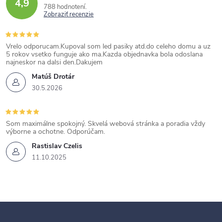
4,9
788 hodnotení
Zobraziť recenzie
Vrelo odporucam.Kupoval som led pasiky atd.do celeho domu a uz
5 rokov vsetko funguje ako ma.Kazda objednavka bola odoslana
najneskor na dalsi den.Dakujem
Matúš Drotár
30.5.2026
Som maximálne spokojný. Skvelá webová stránka a poradia vždy
výborne a ochotne. Odporúčam.
Rastislav Czelis
11.10.2025