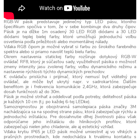
RGB-W pásik predstavuje jedinečný typ LED pásu, ktorého
špecifikum spočíva v tom, že v sebe kombinuje dva druhy čipov.
Pásik je na dĺžke 1m osadený 30 LED RGB diódami a 30 LED
diódami teplej bielej farby, ktoré umožňujú jednoduchú voľbu
osvetlenia podľa príležitosti alebo momentálnej nálady.
Vďaka RGB čipom je možné vybrať si farbu zo širokého farebného
spektra alebo si priamo navoliť teplú bielu farbu.
Okrem nastavenia statickej farby rozširuje dotykový RGB-W
ovládač RF8, ktorý je súčasťou sady, využiteľnosť pásika o možnosť
zmeny intenzity jasu zvolenej farby, voľbu dynamického režimu a
nastavenie rýchlosti týchto dynamických prechodov.
K ovládaču prislúcha i prijímač, ktorý nemusí byť viditeľný pre
ovládač, ale môže byť ukrytý napr. v sadrokartóne. Ďalším
benefitom je i frekvencia komunikácie 2,4GHz, ktorá zabezpečuje
dosah funkčnosti až do 30m.
Pásik je možné strihať a oddeľovať podľa potreby, deliteľnosť pásika
je každých 10 cm (t.j. po každej 6-tej LEDke).
Samozrejmosťou je obojstranná samolepiaca páska značky 3M
nachádzajúca sa na spodnej strane pásu, ktorá zabezpečuje rýchlu a
jednoduchú inštaláciu. Pre dosiahnutie dlhej životnosti pásu však
odporúčame jeho inštaláciu do hliníkových profilov, ktoré
zabezpečujú nielen jeho chladenie, ale aj estetický vzhľad.
Vďaka krytiu IP65 je LED pásik možné umiestniť aj vo vlhkých a
prašných prostrediach, kde nedochádza k trvalému kontaktu s