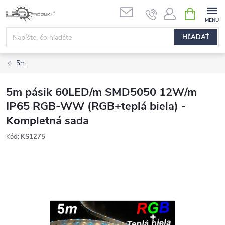
Prejsť
NÁKUPN
na
KOŠÍK
obsah
HĽADAŤ
5m
5m pásik 60LED/m SMD5050 12W/m
IP65 RGB-WW (RGB+teplá biela) -
Kompletná sada
Kód:
KS1275