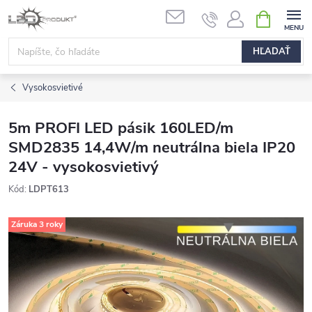
Prejsť
NÁKUPN
na
KOŠÍK
obsah
HĽADAŤ
Vysokosvietivé
5m PROFI LED pásik 160LED/m
SMD2835 14,4W/m neutrálna biela IP20
24V - vysokosvietivý
Kód:
LDPT613
Záruka 3 roky