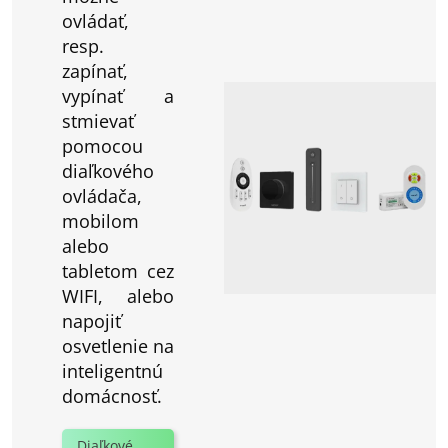
ovládať,
resp.
zapínať,
vypínať a
stmievať
pomocou
diaľkového
ovládača,
mobilom
alebo
tabletom cez
WIFI, alebo
napojiť
osvetlenie na
inteligentnú
domácnosť.
Diaľkové