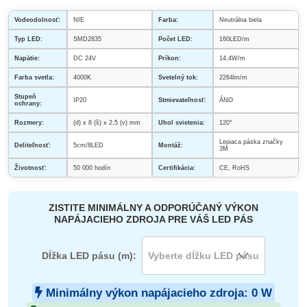
Vodeodolnosť:
NIE
Farba:
Neutrálna biela
Typ LED:
SMD2835
Počet LED:
160LED/m
Napätie:
DC 24V
Príkon:
14,4W/m
Farba svetla:
4000K
Svetelný tok:
2264lm/m
Stupeň
IP20
Stmievateľnosť:
ÁNO
ochrany:
Rozmery:
(d) x 8 (š) x 2,5 (v) mm
Uhol svietenia:
120°
Lepiaca páska značky
Deliteľnosť:
5cm/8LED
Montáž:
3M
Životnosť:
50 000 hodín
Certifikácia:
CE, RoHS
ZISTITE MINIMÁLNY A ODPORÚČANÝ VÝKON
NAPÁJACIEHO ZDROJA PRE VÁŠ LED PÁS
Dĺžka LED pásu (m):
Minimálny výkon napájacieho zdroja:
0
W