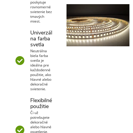
poskytuje
rovnomerné
svietenie bez
tmavých
miest.
Univerzál
na farba
svetla
Neutrálna
biela farba
svetla je
ideálna pre
každodenné
použitie, ako
hlavné alebo
dekoračné
svietenie.
Flexibilné
použitie
Či už
potrebujete
dekoračné
alebo hlavné
osvetlenie,