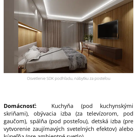
Osvetlenie SDK podhľadu, nábytku za posteľou
Domácnosť:
Kuchyňa (pod kuchynskými
skriňami), obývacia izba (za televízorom, pod
gaučom), spálňa (pod posteľou), detská izba (pre
vytvorenie zaujímavých svetelných efektov) alebo
kúpeľňa (pre ambientné svetlo).