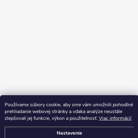
Používame súbory cookie, aby sme vám umožnili pohodlné
Sledovať na Instagrame
prehliadanie webovej stránky a vďaka analýze neustále
zlepšovali jej funkcie, výkon a použiteľnosť.
Viac informácií
Copyright 2026
LEDprodukt.sk
. Všetky práva vyhradené.
Nastavenie
Vytvoril Shoptet Premium