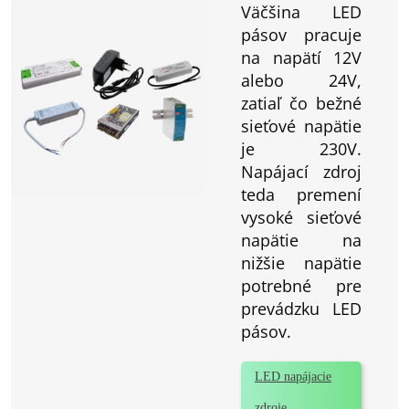
Väčšina LED
pásov pracuje
na napätí 12V
alebo 24V,
zatiaľ čo bežné
sieťové napätie
je 230V.
Napájací zdroj
teda premení
vysoké sieťové
napätie na
nižšie napätie
potrebné pre
prevádzku LED
pásov.
LED napájacie
zdroje