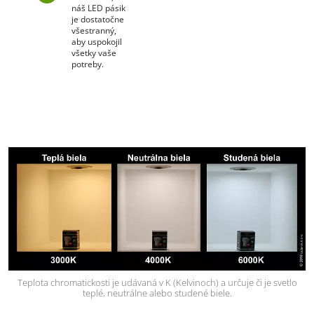
náš LED pásik
je dostatočne
všestranný,
aby uspokojil
všetky vaše
potreby.
Teplota chromatickosti je udávaná v K (Kelvinoch) a určuje či je svetlo
teplé, neutrálne alebo studené biele.