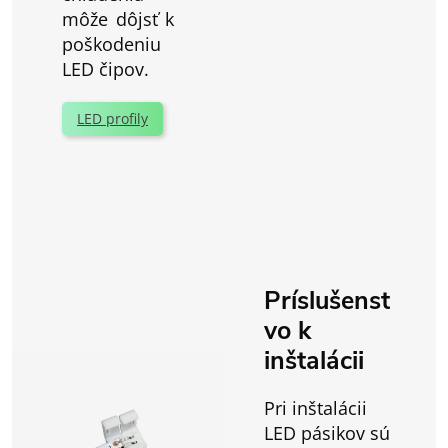
môže dôjsť k
poškodeniu
LED čipov.
LED profily
Príslušenst
vo k
inštalácii
Pri inštalácii
LED pásikov sú