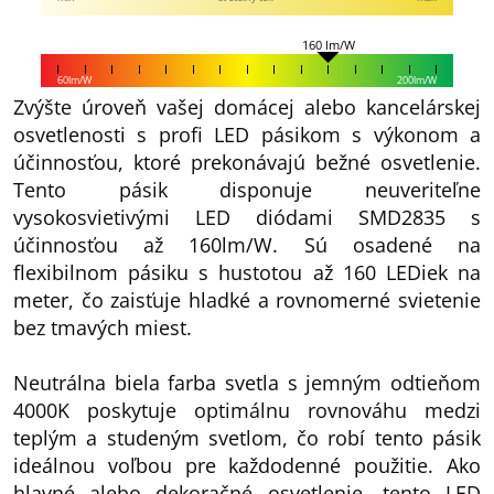
160 lm/W
60lm/W
200lm/W
Zvýšte úroveň vašej domácej alebo kancelárskej
osvetlenosti s profi LED pásikom s výkonom a
účinnosťou, ktoré prekonávajú bežné osvetlenie.
Tento pásik disponuje neuveriteľne
vysokosvietivými LED diódami SMD2835 s
účinnosťou až 160lm/W. Sú osadené na
flexibilnom pásiku s hustotou až 160 LEDiek na
meter, čo zaisťuje hladké a rovnomerné svietenie
bez tmavých miest.
Neutrálna biela farba svetla s jemným odtieňom
4000K poskytuje optimálnu rovnováhu medzi
teplým a studeným svetlom, čo robí tento pásik
ideálnou voľbou pre každodenné použitie. Ako
hlavné alebo dekoračné osvetlenie, tento LED