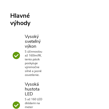
Hlavné
výhody
Vysoký
sveteľný
výkon
S účinnosťou
až 160lm/W,
tento pásik
poskytuje
výnimočne
silné a jasné
osvetlenie.
Vysoká
hustota
LED
S až 160 LED
diódami na
meter