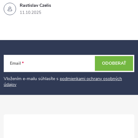
Rastislav Czelis
11.10.2025
Z
Email
ODOBERAŤ
á
p
Vložením e-mailu súhlasíte s
podmienkami ochrany osobných
údajov
ä
t
i
e