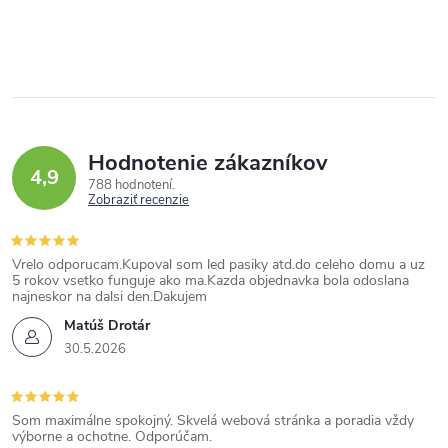
Hodnotenie zákazníkov
4,9
788 hodnotení
Zobraziť recenzie
Vrelo odporucam.Kupoval som led pasiky atd.do celeho domu a uz
5 rokov vsetko funguje ako ma.Kazda objednavka bola odoslana
najneskor na dalsi den.Dakujem
Matúš Drotár
30.5.2026
Som maximálne spokojný. Skvelá webová stránka a poradia vždy
výborne a ochotne. Odporúčam.