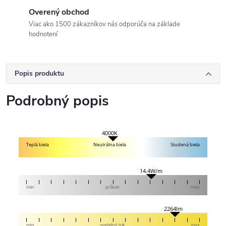
Overený obchod
Viac ako 1500 zákazníkov nás odporúča na základe
hodnotení
Popis produktu
Podrobný popis
4000K
Teplá biela
Neutrálna biela
Studená biela
14.4W/m
min
príkon
max
2264lm
min
svetelný tok
max