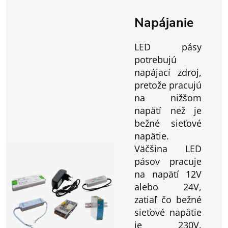
Napájanie
LED pásy
potrebujú
napájací zdroj,
pretože pracujú
na nižšom
napätí než je
bežné sieťové
napätie.
Väčšina LED
pásov pracuje
na napätí 12V
alebo 24V,
zatiaľ čo bežné
sieťové napätie
je 230V.