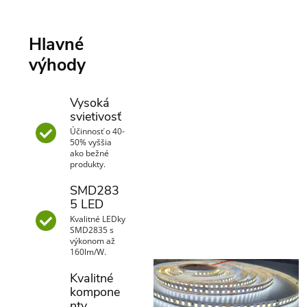
Hlavné
výhody
Vysoká
svietivosť
Účinnosť o 40-
50% vyššia
ako bežné
produkty.
SMD283
5 LED
Kvalitné LEDky
SMD2835 s
výkonom až
160lm/W.
Kvalitné
kompone
nty