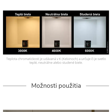
Teplota chromatickosti je udávaná v K (Kelvinoch) a určuje či je svetlo
teplé, neutrálne alebo studené biele.
Možnosti použitia