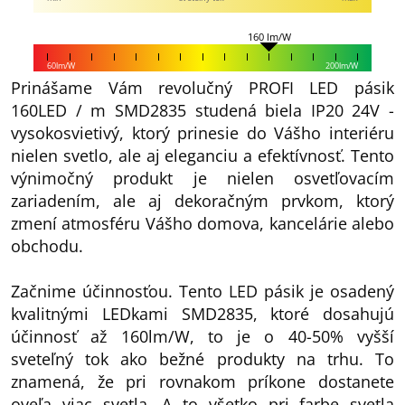
160 lm/W
60lm/W
200lm/W
Prinášame Vám revolučný PROFI LED pásik
160LED / m SMD2835 studená biela IP20 24V -
vysokosvietivý, ktorý prinesie do Vášho interiéru
nielen svetlo, ale aj eleganciu a efektívnosť. Tento
výnimočný produkt je nielen osvetľovacím
zariadením, ale aj dekoračným prvkom, ktorý
zmení atmosféru Vášho domova, kancelárie alebo
obchodu.
Začnime účinnosťou. Tento LED pásik je osadený
kvalitnými LEDkami SMD2835, ktoré dosahujú
účinnosť až 160lm/W, to je o 40-50% vyšší
sveteľný tok ako bežné produkty na trhu. To
znamená, že pri rovnakom príkone dostanete
oveľa viac svetla. A to všetko pri farbe svetla