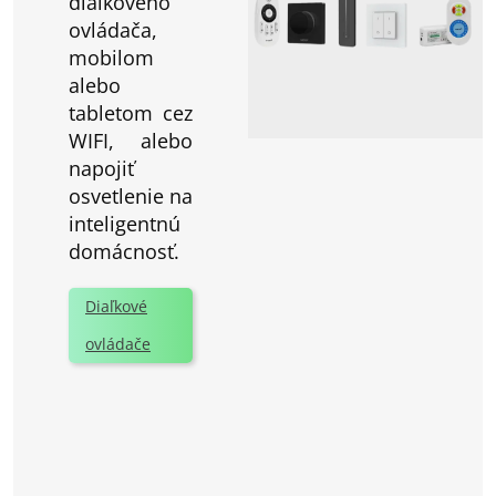
diaľkového
ovládača,
mobilom
alebo
tabletom cez
WIFI, alebo
napojiť
osvetlenie na
inteligentnú
domácnosť.
Diaľkové
ovládače