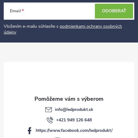
Z
Email
ODOBERAŤ
á
p
Vložením e-mailu súhlasíte s
podmienkami ochrany osobných
údajov
ä
t
i
e
info
@
ledprodukt.sk
+421 949 126 648
https://www.facebook.com/ledprodukt/