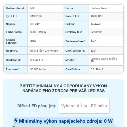
Vodeodolnosť:
NIE
Farba:
Studená biela
Typ LED:
SMD2835
Počet LED:
160LED/m
Napätie:
DC 24V
Príkon:
14,4W/m
Farba svetla:
6000 - 6500K
Svetelný tok:
2220lm/m
Stupeň
IP20
Stmievateľnosť:
ÁNO
ochrany:
Rozmery:
(d) x 8 (š) x 2,5 (v) mm
Uhol svietenia:
120°
Lepiaca páska značky
Deliteľnosť:
5cm/8LED
Montáž:
3M
Životnosť:
50 000 hodín
Certifikácia:
CE, RoHS
ZISTITE MINIMÁLNY A ODPORÚČANÝ VÝKON
NAPÁJACIEHO ZDROJA PRE VÁŠ LED PÁS
Dĺžka LED pásu (m):
Minimálny výkon napájacieho zdroja:
0
W