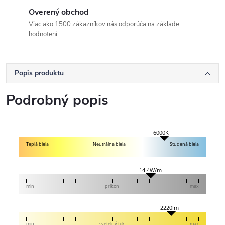
Overený obchod
Viac ako 1500 zákazníkov nás odporúča na základe
hodnotení
Popis produktu
Podrobný popis
6000K
Teplá biela
Neutrálna biela
Studená biela
14.4W/m
min
príkon
max
2220lm
min
svetelný tok
max