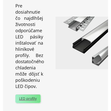
Pre
dosiahnutie
čo najdlhšej
životnosti
odporúčame
LED pásiky
inštalovať na
hliníkové
profily. Bez
dostatočného
chladenia
môže dôjsť k
poškodeniu
LED čipov.
LED profily