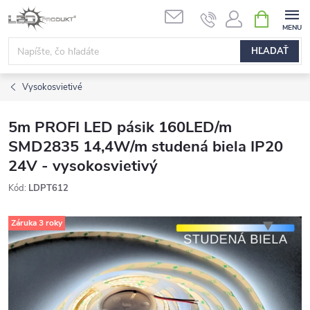
Prejsť
NÁKUPN
na
KOŠÍK
obsah
HĽADAŤ
Vysokosvietivé
5m PROFI LED pásik 160LED/m
SMD2835 14,4W/m studená biela IP20
24V - vysokosvietivý
Kód:
LDPT612
Záruka 3 roky