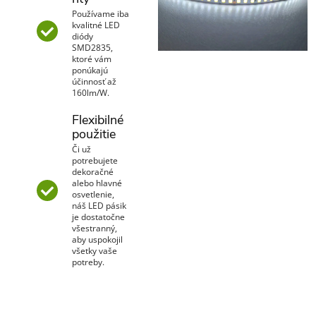
Používame iba
kvalitné LED
diódy
SMD2835,
ktoré vám
ponúkajú
účinnosť až
160lm/W.
Flexibilné
použitie
Či už
potrebujete
dekoračné
alebo hlavné
osvetlenie,
náš LED pásik
je dostatočne
všestranný,
aby uspokojil
všetky vaše
potreby.