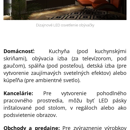
Dizajnové LED osvetlenie obývačky
Domácnosť:
Kuchyňa (pod kuchynskými
skriňami), obývacia izba (za televízorom, pod
gaučom), spálňa (pod posteľou), detská izba (pre
vytvorenie zaujímavých svetelných efektov) alebo
kúpeľňa (pre ambientné svetlo).
Kancelárie:
Pre vytvorenie pohodlného
pracovného prostredia, môžu byť LED pásky
inštalované pod stolom, v regáloch alebo ako
podsvietenie obrazov.
Obchody a predajne:
Pre zvýraznenie výrobkov