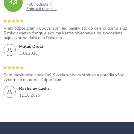
4,9
788 hodnotení
Zobraziť recenzie
Vrelo odporucam.Kupoval som led pasiky atd.do celeho domu a uz
5 rokov vsetko funguje ako ma.Kazda objednavka bola odoslana
najneskor na dalsi den.Dakujem
Matúš Drotár
30.5.2026
Som maximálne spokojný. Skvelá webová stránka a poradia vždy
výborne a ochotne. Odporúčam.
Rastislav Czelis
11.10.2025