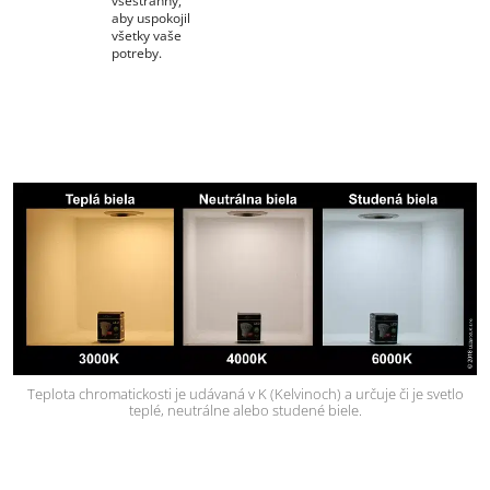
všestranný,
aby uspokojil
všetky vaše
potreby.
Teplota chromatickosti je udávaná v K (Kelvinoch) a určuje či je svetlo
teplé, neutrálne alebo studené biele.