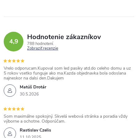
Hodnotenie zákazníkov
4,9
788 hodnotení
Zobraziť recenzie
Vrelo odporucam.Kupoval som led pasiky atd.do celeho domu a uz
5 rokov vsetko funguje ako ma.Kazda objednavka bola odoslana
najneskor na dalsi den.Dakujem
Matúš Drotár
30.5.2026
Som maximálne spokojný. Skvelá webová stránka a poradia vždy
výborne a ochotne. Odporúčam.
Rastislav Czelis
11.10.2025