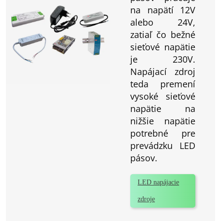
na napätí 12V
alebo 24V,
zatiaľ čo bežné
sieťové napätie
je 230V.
Napájací zdroj
teda premení
vysoké sieťové
napätie na
nižšie napätie
potrebné pre
prevádzku LED
pásov.
LED napájacie
zdroje