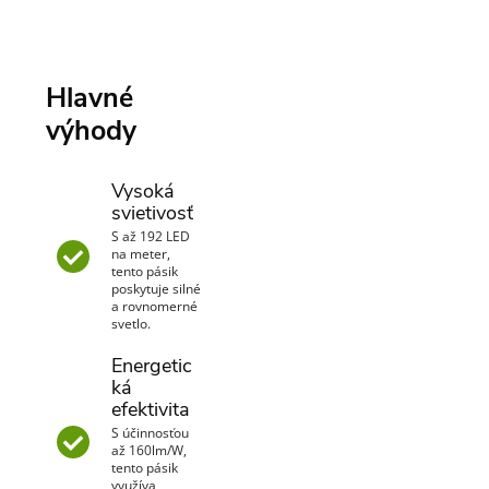
Hlavné
výhody
Vysoká
svietivosť
S až 192 LED
na meter,
tento pásik
poskytuje silné
a rovnomerné
svetlo.
Energetic
ká
efektivita
S účinnosťou
až 160lm/W,
tento pásik
využíva