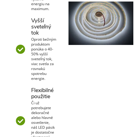
energiu na
maximum.
Vyšší
sveteľný
tok
Oproti bežným
produktom
ponúka o 40-
50% vyšší
sveteľný tok,
viac svetla za
rovnakú
spotrebu
energie.
Flexibilné
použitie
Či už
potrebujete
dekoračné
alebo hlavné
osvetlenie,
náš LED pásik
je dostatočne