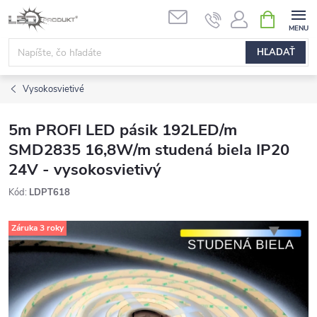
Prejsť
NÁKUPN
na
KOŠÍK
obsah
HĽADAŤ
Vysokosvietivé
5m PROFI LED pásik 192LED/m
SMD2835 16,8W/m studená biela IP20
24V - vysokosvietivý
Kód:
LDPT618
Záruka 3 roky