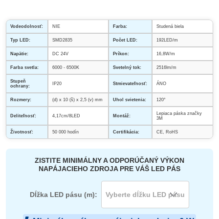
Vodeodolnosť:
NIE
Farba:
Studená biela
Typ LED:
SMD2835
Počet LED:
192LED/m
Napätie:
DC 24V
Príkon:
16,8W/m
Farba svetla:
6000 - 6500K
Svetelný tok:
2516lm/m
Stupeň
IP20
Stmievateľnosť:
ÁNO
ochrany:
Rozmery:
(d) x 10 (š) x 2,5 (v) mm
Uhol svietenia:
120°
Lepiaca páska značky
Deliteľnosť:
4,17cm/8LED
Montáž:
3M
Životnosť:
50 000 hodín
Certifikácia:
CE, RoHS
ZISTITE MINIMÁLNY A ODPORÚČANÝ VÝKON
NAPÁJACIEHO ZDROJA PRE VÁŠ LED PÁS
Dĺžka LED pásu (m):