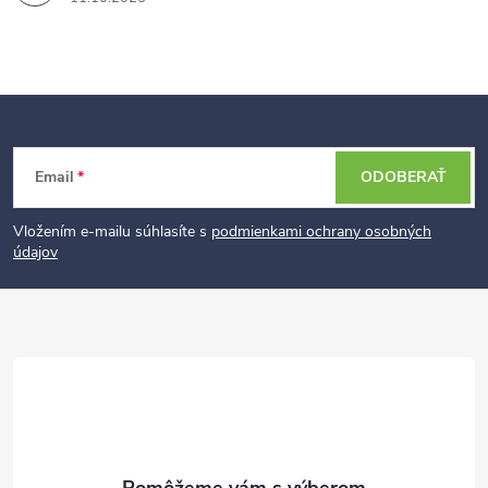
Z
Email
ODOBERAŤ
á
p
Vložením e-mailu súhlasíte s
podmienkami ochrany osobných
údajov
ä
t
i
e