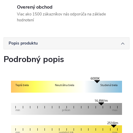
Overený obchod
Viac ako 1500 zákazníkov nás odporúča na základe
hodnotení
Popis produktu
Podrobný popis
6000K
Teplá biela
Neutrálna biela
Studená biela
16.8W/m
min
príkon
max
2516lm
min
svetelný tok
max