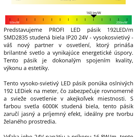
160 lm/W
60lm/W
200lm/W
Predstavujeme PROFI LED pásik 192LED/m
SMD2835 studená biela IP20 24V - vysokosvietivý -
váš nový partner v osvetlení, ktorý prináša
brilantné svetlo a vynikajúce energetické úspory.
Tento pásik je dokonalým spojením kvality,
výkonu a estetiky.
Tento vysoko-svietivý LED pásik ponúka oslnivých
192 LEDiek na meter, čo zabezpečuje rovnomerné
a svieže osvetlenie v akejkoľvek miestnosti. S
farbou svetla 6000K studená biela, tento pásik
zaručí jasný a príjemný efekt, ideálny pre tvorbu
želaného prostredia.
Vďaka jeho 24V napätiu a príkonu 16,8W/m, tento