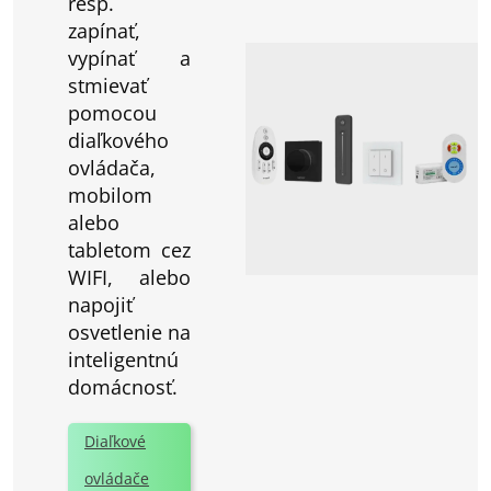
resp.
zapínať,
vypínať a
stmievať
pomocou
diaľkového
ovládača,
mobilom
alebo
tabletom cez
WIFI, alebo
napojiť
osvetlenie na
inteligentnú
domácnosť.
Diaľkové
ovládače