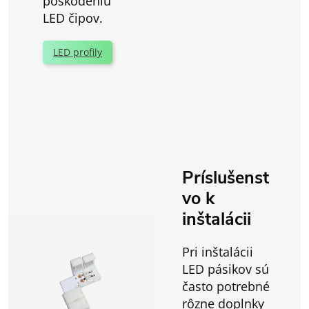
poškodeniu
LED čipov.
LED profily
Príslušenst
vo k
inštalácii
Pri inštalácii
LED pásikov sú
často potrebné
rôzne doplnky