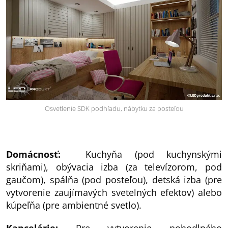
Osvetlenie SDK podhľadu, nábytku za posteľou
Domácnosť:
Kuchyňa (pod kuchynskými
skriňami), obývacia izba (za televízorom, pod
gaučom), spálňa (pod posteľou), detská izba (pre
vytvorenie zaujímavých svetelných efektov) alebo
kúpeľňa (pre ambientné svetlo).
Kancelárie:
Pre vytvorenie pohodlného