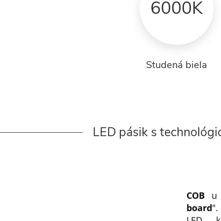
6000K
Studená biela
LED pásik s technológ
COB
u 
board
"
LED, k