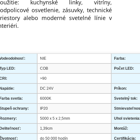
oužitie: kuchynské linky, vitríny,
odpolicové osvetlenie, zásuvky, technické
riestory alebo moderné svetelné línie v
nteriéri.
Vodeodolnosť:
NIE
Farba:
Typ LED:
COB
Počet LED:
CRI:
>90
Napätie:
DC 24V
Príkon:
Farba svetla:
6000K
Svetelný tok:
Stupeň ochrany:
IP20
Stmievateľnos
Rozmery:
5000 x 5 x 2,5mm
Uhol svietenia
Deliteľnosť:
1,39cm
Montáž:
Životnosť:
do 50 000 hodín
Certifikácia: