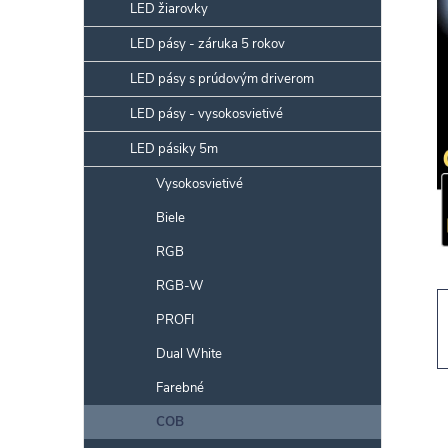
p
LED žiarovky
a
LED pásy - záruka 5 rokov
n
LED pásy s prúdovým driverom
e
l
LED pásy - vysokosvietivé
LED pásiky 5m
Vysokosvietivé
Biele
RGB
RGB-W
PROFI
Dual White
Farebné
COB