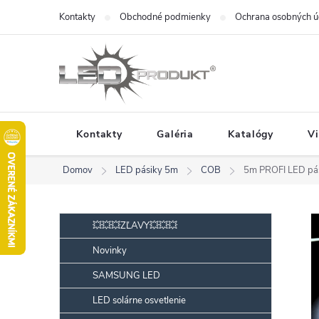
Prejsť
Kontakty
Obchodné podmienky
Ochrana osobných ú
na
obsah
Kontakty
Galéria
Katalógy
V
Domov
LED pásiky 5m
COB
5m PROFI LED pá
B
Preskočiť
💥💥💥ZĽAVY💥💥💥
kategórie
o
Novinky
č
SAMSUNG LED
n
ý
LED solárne osvetlenie