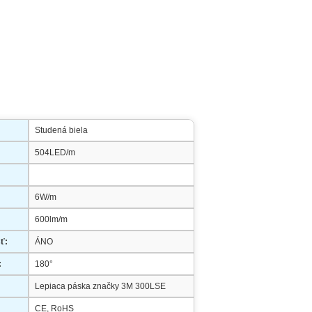
Studená biela
504LED/m
6W/m
600lm/m
ť:
ÁNO
:
180°
Lepiaca páska značky 3M 300LSE
CE, RoHS