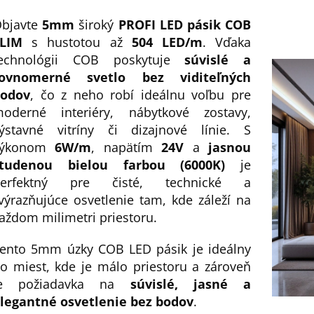
bjavte
5mm
široký
PROFI LED pásik COB
LIM
s hustotou až
504 LED/m
. Vďaka
echnológii COB poskytuje
súvislé a
rovnomerné svetlo bez viditeľných
odov
, čo z neho robí ideálnu voľbu pre
oderné interiéry, nábytkové zostavy,
ýstavné vitríny či dizajnové línie. S
výkonom
6W/m
, napätím
24V
a
jasnou
studenou bielou farbou (6000K)
je
perfektný pre čisté, technické a
výrazňujúce osvetlenie tam, kde záleží na
aždom milimetri priestoru.
ento 5mm úzky COB LED pásik je ideálny
o miest, kde je málo priestoru a zároveň
je požiadavka na
súvislé, jasné a
legantné osvetlenie bez bodov
.