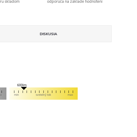
aru skladom
odporúča na základe hodnotení
DISKUSIA
600lm
ax
min
svetelný tok
max