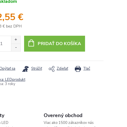
Skladom
2,55 €
3 € bez DPH
otková
:
PRIDAŤ DO KOŠÍKA
Opýtať sa
Strážiť
Zdieľať
Tlač
ka:
LEDprodukt
ka
:
3 roky
ty
Overený obchod
a LED
Viac ako 1500 zákazníkov nás