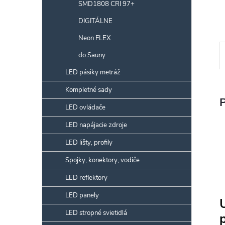
SMD1808 CRI 97+
DIGITÁLNE
Neon FLEX
do Sauny
LED pásiky metráž
Kompletné sady
LED ovládače
LED napájacie zdroje
LED lišty, profily
Spojky, konektory, vodiče
LED reflektory
LED panely
LED stropné svietidlá