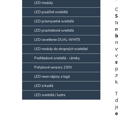
LED moduly
O
LED pouličné svietidlá
S
LED priemyselné svietidlá
t
LED prachotesné svietidlá
b
LED osvetlenie DUAL-WHITE
m
v
LED moduly do stropných svietidiel
Podhľadové svietidlá - rámiky
Pohybové senzory 230V
z
LED neon nápisy a logá
k
LED zrkadlá
T
LED svietidlá / lustre
d
e