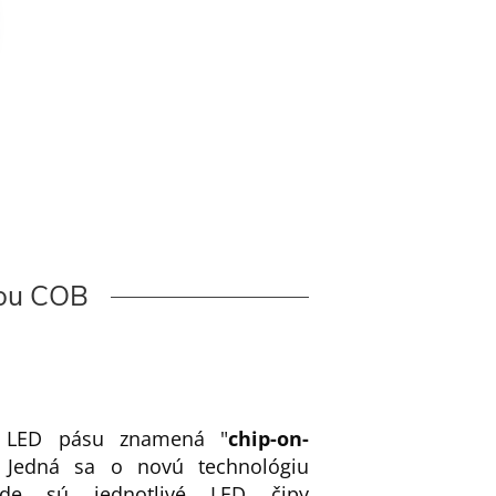
iou COB
LED pásu znamená "
chip-on-
. Jedná sa o novú technológiu
de sú jednotlivé LED čipy