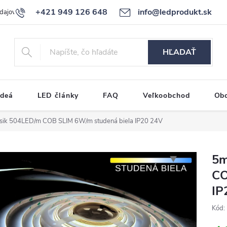
+421 949 126 648
info@ledprodukt.sk
dajov
Reklamačný poriadok
HĽADAŤ
ideá
LED články
FAQ
Veľkoobchod
Ob
sik 504LED/m COB SLIM 6W/m studená biela IP20 24V
5m
CO
IP
Kód: