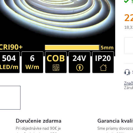
2
18,3
Jedn
cena
Znač
Záru
Doručenie zdarma
Garancia kvali
Pri objednávke nad 90€ je
Sme priamy dovozc