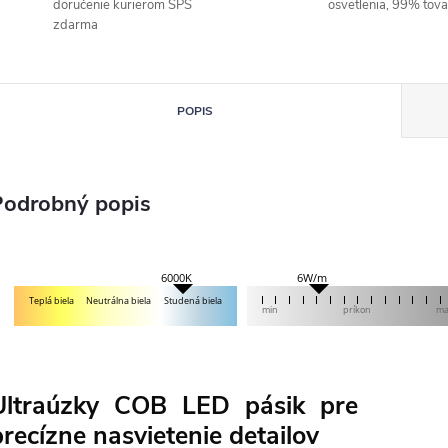
doručenie kurierom SPS
osvetlenia, 99% tov
zdarma
POPIS
Podrobný popis
6W/m
6000K
Teplá biela
Neutrálna biela
Studená biela
min
príkon
m
Ultraúzky COB LED pásik pre
precízne nasvietenie detailov