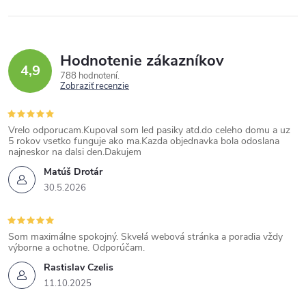
Hodnotenie zákazníkov
4,9
788 hodnotení
Zobraziť recenzie
Vrelo odporucam.Kupoval som led pasiky atd.do celeho domu a uz
5 rokov vsetko funguje ako ma.Kazda objednavka bola odoslana
najneskor na dalsi den.Dakujem
Matúš Drotár
30.5.2026
Som maximálne spokojný. Skvelá webová stránka a poradia vždy
výborne a ochotne. Odporúčam.
Rastislav Czelis
11.10.2025