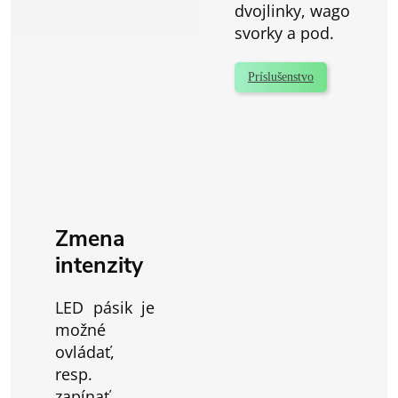
dvojlinky, wago
svorky a pod.
Príslušenstvo
Zmena
intenzity
LED pásik je
možné
ovládať,
resp.
zapínať,