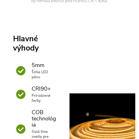
by nemala klesnúť pod hranicu CRI < 80Ra.
Hlavné
výhody
5mm
Šírka LED
pásu
CRI90+
Prirodzené
farby
COB
technológ
ia
čistá línia
svetla pre