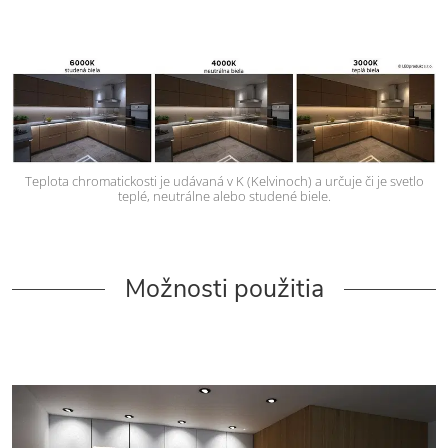
Teplota chromatickosti je udávaná v K (Kelvinoch) a určuje či je svetlo
teplé, neutrálne alebo studené biele.
Možnosti použitia