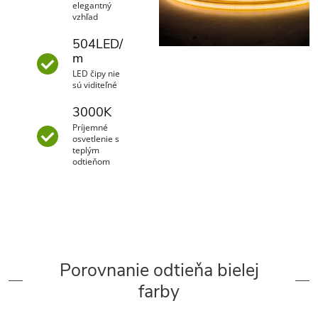
elegantný
vzhľad
504LED/
m
LED čipy nie
sú viditeľné
3000K
Príjemné
osvetlenie s
teplým
odtieňom
Porovnanie odtieňa bielej
farby