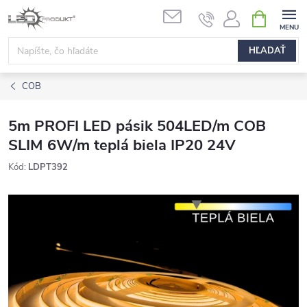
Prejsť
NÁKUPN
na
KOŠÍK
obsah
HĽADAŤ
COB
5m PROFI LED pásik 504LED/m COB
SLIM 6W/m teplá biela IP20 24V
Kód:
LDPT392