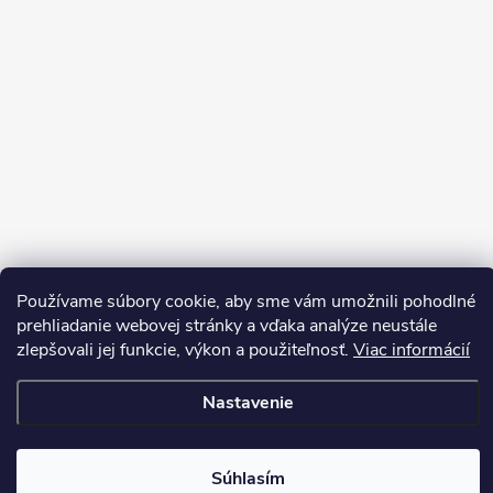
Sledovať na Instagrame
Používame súbory cookie, aby sme vám umožnili pohodlné
prehliadanie webovej stránky a vďaka analýze neustále
zlepšovali jej funkcie, výkon a použiteľnosť.
Viac informácií
Copyright 2026
LEDprodukt.sk
. Všetky práva vyhradené.
Vytvoril Shoptet Premium
Nastavenie
Súhlasím