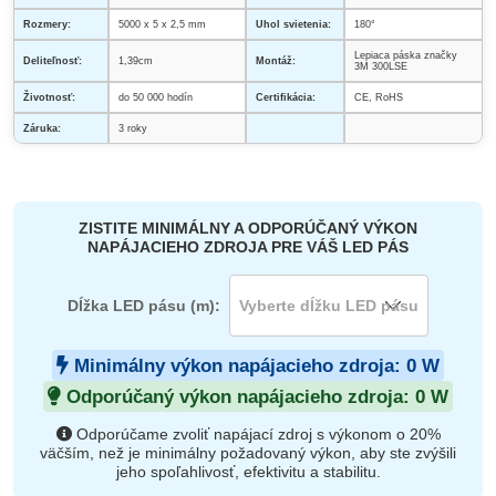
Rozmery:
5000 x 5 x 2,5 mm
Uhol svietenia:
180°
Lepiaca páska značky
Deliteľnosť:
1,39cm
Montáž:
3M 300LSE
Životnosť:
do 50 000 hodín
Certifikácia:
CE, RoHS
Záruka:
3 roky
ZISTITE MINIMÁLNY A ODPORÚČANÝ VÝKON
NAPÁJACIEHO ZDROJA PRE VÁŠ LED PÁS
Dĺžka LED pásu (m):
Minimálny výkon napájacieho zdroja:
0
W
Odporúčaný výkon napájacieho zdroja:
0
W
Odporúčame zvoliť napájací zdroj s výkonom o 20%
väčším, než je minimálny požadovaný výkon, aby ste zvýšili
jeho spoľahlivosť, efektivitu a stabilitu.