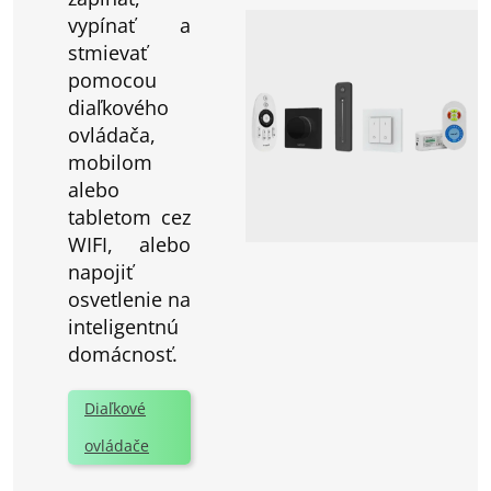
vypínať a
stmievať
pomocou
diaľkového
ovládača,
mobilom
alebo
tabletom cez
WIFI, alebo
napojiť
osvetlenie na
inteligentnú
domácnosť.
Diaľkové
ovládače