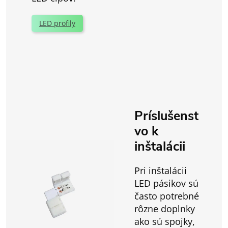
LED profily
Príslušenst
vo k
inštalácii
Pri inštalácii
LED pásikov sú
často potrebné
rôzne doplnky
ako sú spojky,