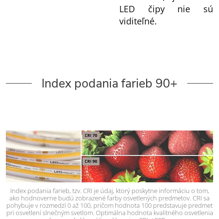
LED čipy nie sú
viditeľné.
Index podania farieb 90+
Index podania farieb, tzv. CRI je údaj, ktorý poskytne informáciu o tom,
ako hodnoverne budú zobrazené farby osvetlených predmetov. CRI sa
pohybuje v rozmedzí 0 až 100, pričom hodnota 100 predstavuje predmet
pri osvetlení slnečným svetlom. Optimálna hodnota kvalitného osvetlenia