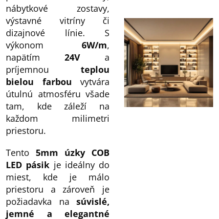
nábytkové zostavy,
výstavné vitríny či
dizajnové línie. S
výkonom
6W/m
,
napätím
24V
a
príjemnou
teplou
bielou farbou
vytvára
útulnú atmosféru všade
tam, kde záleží na
každom milimetri
priestoru.
Tento
5mm úzky COB
LED pásik
je ideálny do
miest, kde je málo
priestoru a zároveň je
požiadavka na
súvislé,
jemné a elegantné