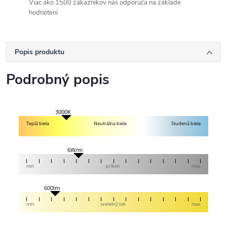
Viac ako 1500 zákazníkov nás odporúča na základe
hodnotení
Popis produktu
Podrobný popis
3000K
Teplá biela
Neutrálna biela
Studená biela
6W/m
min
príkon
max
600lm
min
svetelný tok
max