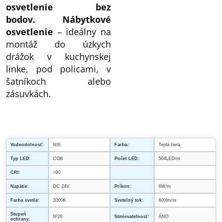
osvetlenie bez
bodov.
Nábytkové
osvetlenie
– ideálny na
montáž do úzkych
drážok v kuchynskej
linke, pod policami, v
šatníkoch alebo
zásuvkách.
Vodeodolnosť:
NIE
Farba:
Teplá biela
Typ LED:
COB
Počet LED:
504LED/m
CRI:
>90
Napätie:
DC 24V
Príkon:
6W/m
Farba svetla:
3000K
Svetelný tok:
600lm/m
Stupeň
IP20
Stmievateľnosť:
ÁNO
ochrany: