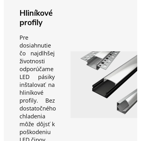
Hliníkové
profily
Pre
dosiahnutie
čo najdlhšej
životnosti
odporúčame
LED pásiky
inštalovať na
hliníkové
profily. Bez
dostatočného
chladenia
môže dôjsť k
poškodeniu
LED čipov.