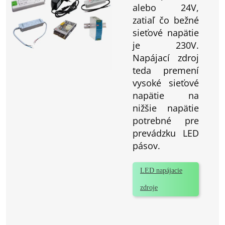
alebo 24V,
zatiaľ čo bežné
sieťové napätie
je 230V.
Napájací zdroj
teda premení
vysoké sieťové
napätie na
nižšie napätie
potrebné pre
prevádzku LED
pásov.
LED napájacie
zdroje