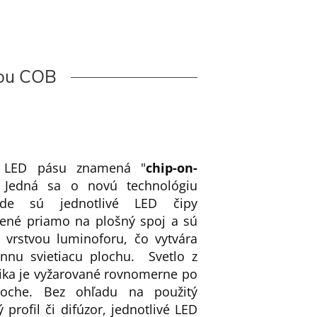
iou COB
LED pásu znamená "
chip-on-
. Jedná sa o novú technológiu
de sú jednotlivé LED čipy
ené priamo na plošný spoj a sú
é vrstvou luminoforu, čo vytvára
nu svietiacu plochu. Svetlo z
ika je vyžarované rovnomerne po
loche. Bez ohľadu na použitý
ý profil či difúzor, jednotlivé LED