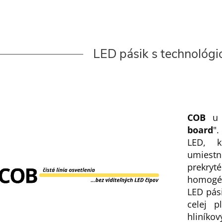
LED pásik s technológ
COB
u 
board
"
LED, k
umiestn
prekryt
homogén
LED pás
celej p
hliníkov