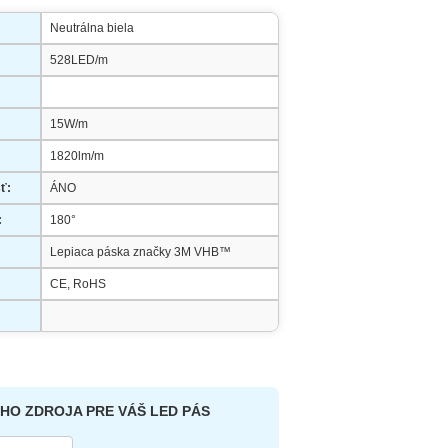
Neutrálna biela
528LED/m
15W/m
1820lm/m
ť:
ÁNO
:
180°
Lepiaca páska značky 3M VHB
™
CE, RoHS
HO ZDROJA PRE VÁŠ LED PÁS