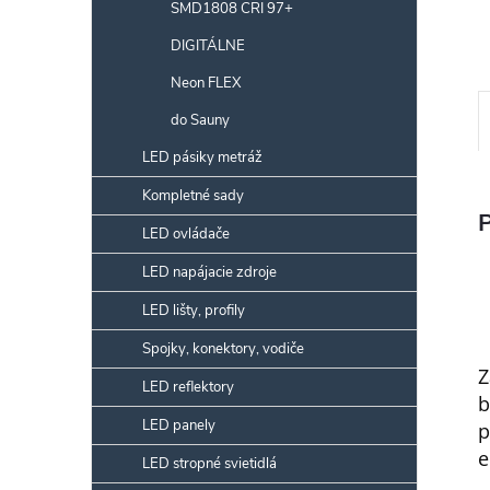
SMD1808 CRI 97+
DIGITÁLNE
Neon FLEX
do Sauny
LED pásiky metráž
Kompletné sady
LED ovládače
LED napájacie zdroje
LED lišty, profily
Spojky, konektory, vodiče
Z
LED reflektory
b
LED panely
p
e
LED stropné svietidlá