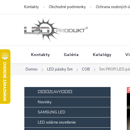
Prejsť
Kontakty
Obchodné podmienky
Ochrana osobných ú
na
obsah
Kontakty
Galéria
Katalógy
V
Domov
LED pásiky 5m
COB
5m PROFI LED pá
B
Preskočiť
Z
💥💥💥ZĽAVY💥💥💥
kategórie
o
Novinky
č
SAMSUNG LED
n
ý
LED solárne osvetlenie