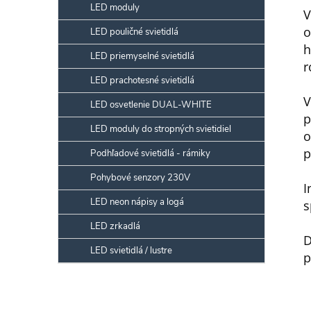
LED moduly
V
o
LED pouličné svietidlá
h
LED priemyselné svietidlá
r
LED prachotesné svietidlá
V
LED osvetlenie DUAL-WHITE
p
LED moduly do stropných svietidiel
o
p
Podhľadové svietidlá - rámiky
Pohybové senzory 230V
I
LED neon nápisy a logá
s
LED zrkadlá
D
LED svietidlá / lustre
p