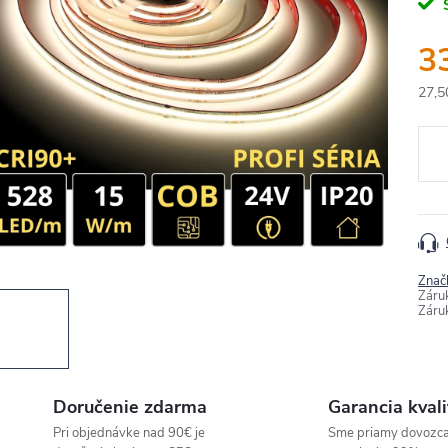
3
27,5
Jedn
cena
Znač
Záru
Záru
Doručenie zdarma
Garancia kvali
Pri objednávke nad 90€ je
Sme priamy dovozc