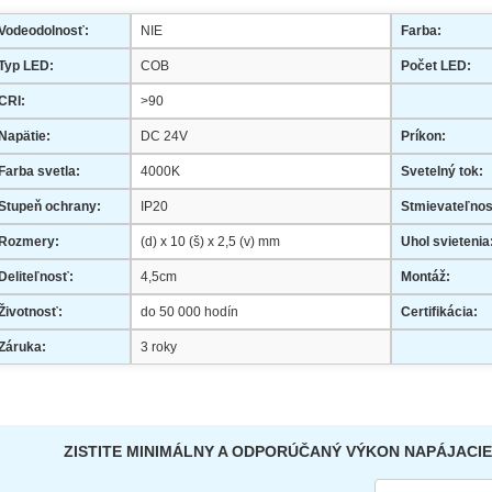
Vodeodolnosť:
NIE
Farba:
Typ LED:
COB
Počet LED:
CRI:
>90
Napätie:
DC 24V
Príkon:
Farba svetla:
4000K
Svetelný tok:
Stupeň ochrany:
IP20
Stmievateľnos
Rozmery:
(d) x 10 (š) x 2,5 (v) mm
Uhol svietenia
Deliteľnosť:
4,5cm
Montáž:
Životnosť:
do 50 000 hodín
Certifikácia:
Záruka:
3 roky
ZISTITE MINIMÁLNY A ODPORÚČANÝ VÝKON NAPÁJACIE