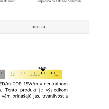
aru skladom
odporúča na základe hodnotení
DISKUSIA
1820lm
ax
min
svetelný tok
max
8LED/m COB 15W/m v neutrálnom
. Tento produkt je výsledkom
 vám prinášajú jas, trvanlivosť a