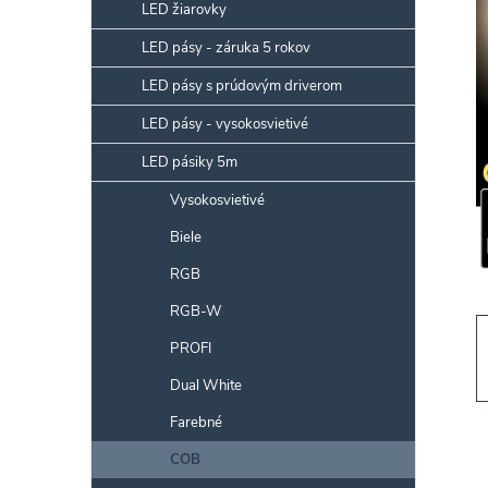
p
LED žiarovky
a
LED pásy - záruka 5 rokov
n
LED pásy s prúdovým driverom
e
l
LED pásy - vysokosvietivé
LED pásiky 5m
Vysokosvietivé
Biele
RGB
RGB-W
PROFI
Dual White
Farebné
COB