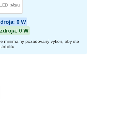
zdroja:
0
W
zdroja:
0
W
je minimálny požadovaný výkon, aby ste
tabilitu.