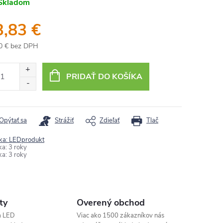
Skladom
3,83 €
0 € bez DPH
otková
:
PRIDAŤ DO KOŠÍKA
Opýtať sa
Strážiť
Zdieľať
Tlač
ka:
LEDprodukt
ka
:
3 roky
ka
:
3 roky
ty
Overený obchod
a LED
Viac ako 1500 zákazníkov nás