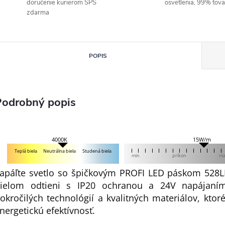
doručenie kurierom SPS
osvetlenia, 99% tov
zdarma
POPIS
Podrobný popis
15W/m
4000K
Teplá biela
Neutrálna biela
Studená biela
min
príkon
m
apáľte svetlo so špičkovým PROFI LED páskom 52
ielom odtieni s IP20 ochranou a 24V napájaním
okročilých technológií a kvalitných materiálov, ktoré
nergetickú efektívnosť.