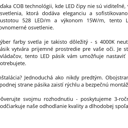
ďaka COB technológii, kde LED čipy nie sú viditeľné, v
svetlenia, ktorá dodáva eleganciu a sofistikovan
ustotou 528 LED/m a výkonom 15W/m, tento LE
ovnomerné osvetlenie.
ýber farby svetla je takisto dôležitý - s 4000K neu
ásik vytvára prijemné prostredie pre vaše oči. Je 
vládačov, tento LED pásik vám umožňuje nastaviť 
otrebujete.
nštalácia? Jednoduchá ako nikdy predtým. Obojstr
podnej strane pásika zaistí rýchlu a bezpečnú montáž
ôverujte svojmu rozhodnutiu - poskytujeme 3-roč
odčiarkuje naše odhodlanie kvality a dlhodobej spoľah