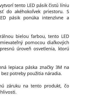
ytvorí tento LED pásik čistú líniu
osť do akéhokoľvek priestoru. S
D pásik ponúka intenzívne a
trálnou bielou farbou, tento LED
stmievateľný pomocou diaľkových
presnú úroveň osvetlenia, ktorú
anná lepiaca páska značky 3M na
 bez potreby použitia náradia.
nú záruku na tento produkt, čo
livosti.