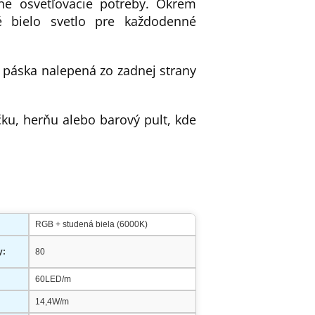
ne osvetľovacie potreby. Okrem
né bielo svetlo pre každodenné
 páska nalepená zo zadnej strany
u, herňu alebo barový pult, kde
RGB + studená biela (6000K)
y:
80
60LED/m
14,4W/m