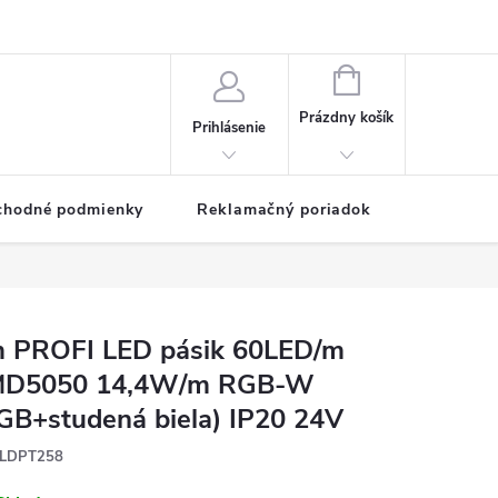
NÁKUPNÝ
KOŠÍK
Prázdny košík
Prihlásenie
chodné podmienky
Reklamačný poriadok
 PROFI LED pásik 60LED/m
D5050 14,4W/m RGB-W
GB+studená biela) IP20 24V
LDPT258