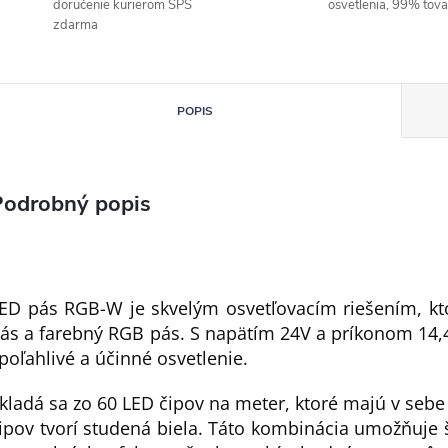
doručenie kurierom SPS
osvetlenia, 99% tov
zdarma
POPIS
Podrobný popis
ED pás RGB-W je skvelým osvetľovacím riešením, kt
ás a farebný RGB pás. S napätím 24V a príkonom 14,
poľahlivé a účinné osvetlenie.
kladá sa zo 60 LED čipov na meter, ktoré majú v seb
ipov tvorí studená biela. Táto kombinácia umožňuje 