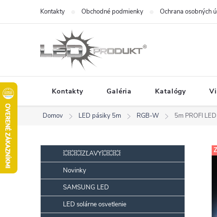
Prejsť
Kontakty
Obchodné podmienky
Ochrana osobných ú
na
obsah
Kontakty
Galéria
Katalógy
V
Domov
LED pásiky 5m
RGB-W
5m PROFI LED
B
Preskočiť
Z
💥💥💥ZĽAVY💥💥💥
kategórie
o
Novinky
č
SAMSUNG LED
n
ý
LED solárne osvetlenie