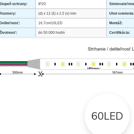
Stupeň ochrany:
IP20
Stmievateľnos
Rozmery:
(d) x 12 (š) x 2,5 (v) mm
Uhol svietenia
Deliteľnosť:
16,7cm/10LED
Montáž:
Životnosť:
do 50 000 hodín
Certifikácia:
60LED