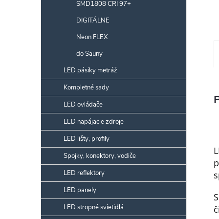
SMD1808 CRI 97+
DIGITÁLNE
Neon FLEX
do Sauny
LED pásiky metráž
Kompletné sady
LED ovládače
LED napájacie zdroje
LED lišty, profily
L
Spojky, konektory, vodiče
p
LED reflektory
s
LED panely
S
LED stropné svietidlá
č