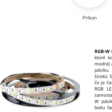
Príkon
RGB-W 
ktoré k
modrá) 
pásiku.
širokú š
čo je č
RGB LED
samosta
W pásik
bielu fa