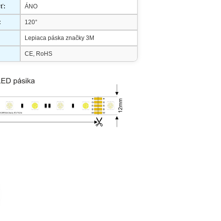
ť:
ÁNO
:
120°
Lepiaca páska značky 3M
CE, RoHS