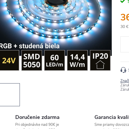
3
30 €
Jedn
cena
Znač
Záru
Záru
Doručenie zdarma
Garancia kvali
Pri objednávke nad 90€ je
Sme priamy dovozc