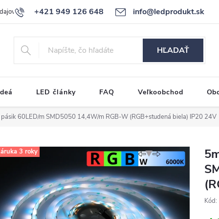
+421 949 126 648
info@ledprodukt.sk
dajov
Reklamačný poriadok
HĽADAŤ
ideá
LED články
FAQ
Veľkoobchod
Ob
 pásik 60LED/m SMD5050 14,4W/m RGB-W (RGB+studená biela) IP20 24V
5m
áruka 3 roky
SM
(R
Kód: