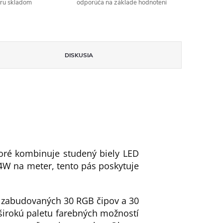
aru skladom
odporúča na základe hodnotení
DISKUSIA
oré kombinuje studený biely LED
4W na meter, tento pás poskytuje
e zabudovaných 30 RGB čipov a 30
širokú paletu farebných možností