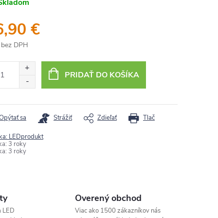
Skladom
6,90 €
 bez DPH
otková
:
PRIDAŤ DO KOŠÍKA
Opýtať sa
Strážiť
Zdieľať
Tlač
ka:
LEDprodukt
ka
:
3 roky
ka
:
3 roky
ty
Overený obchod
a LED
Viac ako 1500 zákazníkov nás