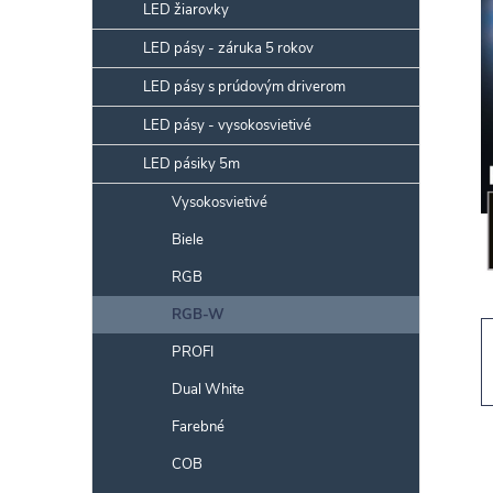
p
LED žiarovky
a
LED pásy - záruka 5 rokov
n
LED pásy s prúdovým driverom
e
l
LED pásy - vysokosvietivé
LED pásiky 5m
Vysokosvietivé
Biele
RGB
RGB-W
PROFI
Dual White
Farebné
COB