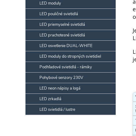
a
LED moduly
e
LED pouličné svietidlá
o
LED priemyselné svietidlá
J
LED prachotesné svietidlá
L
LED osvetlenie DUAL-WHITE
L
LED moduly do stropných svietidiel
j
Podhľadové svietidlá - rámiky
Pohybové senzory 230V
LED neon nápisy a logá
LED zrkadlá
LED svietidlá / lustre