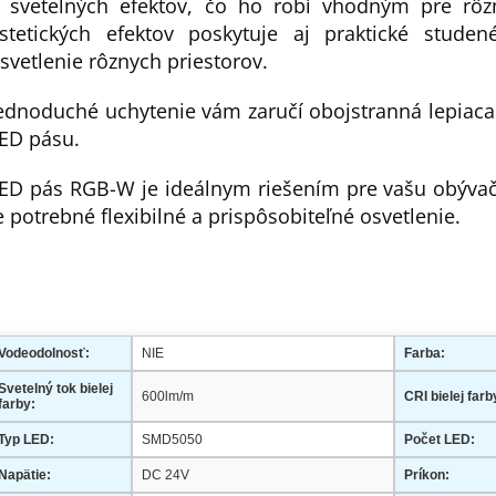
 svetelných efektov, čo ho robí vhodným pre rôz
stetických efektov poskytuje aj praktické stude
svetlenie rôznych priestorov.
ednoduché uchytenie vám zaručí obojstranná lepiaca
ED pásu.
ED pás RGB-W je ideálnym riešením pre vašu obývačk
e potrebné flexibilné a prispôsobiteľné osvetlenie.
Vodeodolnosť:
NIE
Farba:
Svetelný tok bielej
600lm/m
CRI bielej farb
farby:
Typ LED:
SMD5050
Počet LED:
Napätie:
DC 24V
Príkon: