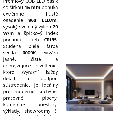
Prémiový COB LED pásik
so šírkou
15 mm
ponúka
extrémne husté
osadenie
960 LED/m
,
vysoký svetelný výkon
20
W/m
a špičkový index
podania farieb
CRI95
.
Studená biela farba
svetla
6000K
vytvára
jasné, čisté a
energizujúce osvetlenie,
ktoré zvýrazní každý
detail a podporí
sústredenie. Je ideálny
pre moderné kuchyne,
pracovné plochy,
komerčné priestory,
výklady, showroomy či