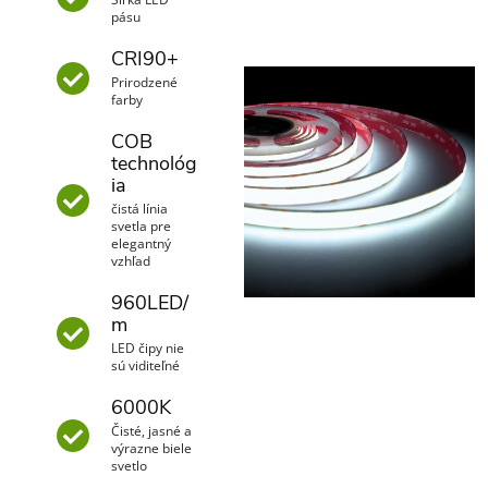
pásu
CRI90+
Prirodzené
farby
COB
technológ
ia
čistá línia
svetla pre
elegantný
vzhľad
960LED/
m
LED čipy nie
sú viditeľné
6000K
Čisté, jasné a
výrazne biele
svetlo