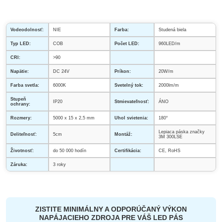
Vodeodolnosť:
NIE
Farba:
Studená biela
Typ LED:
COB
Počet LED:
960LED/m
CRI:
>90
Napätie:
DC 24V
Príkon:
20W/m
Farba svetla:
6000K
Svetelný tok:
2000lm/m
Stupeň
IP20
Stmievateľnosť:
ÁNO
ochrany:
Rozmery:
5000 x 15 x 2,5 mm
Uhol svietenia:
180°
Lepiaca páska značky
Deliteľnosť:
5cm
Montáž:
3M 300LSE
Životnosť:
do 50 000 hodín
Certifikácia:
CE, RoHS
Záruka:
3 roky
ZISTITE MINIMÁLNY A ODPORÚČANÝ VÝKON
NAPÁJACIEHO ZDROJA PRE VÁŠ LED PÁS