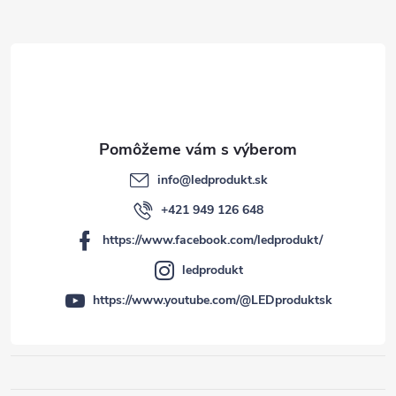
i
e
info
@
ledprodukt.sk
+421 949 126 648
https://www.facebook.com/ledprodukt/
ledprodukt
https://www.youtube.com/@LEDproduktsk