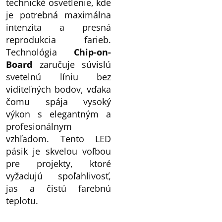
technické osvetlenie, kde
je potrebná maximálna
intenzita a presná
reprodukcia farieb.
Technológia
Chip-on-
Board
zaručuje súvislú
svetelnú líniu bez
viditeľných bodov, vďaka
čomu spája vysoký
výkon s elegantným a
profesionálnym
vzhľadom. Tento LED
pásik je skvelou voľbou
pre projekty, ktoré
vyžadujú spoľahlivosť,
jas a čistú farebnú
teplotu.