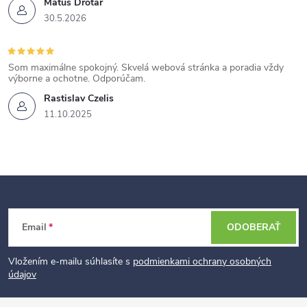
Matúš Drotár
30.5.2026
Som maximálne spokojný. Skvelá webová stránka a poradia vždy
výborne a ochotne. Odporúčam.
Rastislav Czelis
11.10.2025
Z
Email
ODOBERAŤ
á
p
Vložením e-mailu súhlasíte s
podmienkami ochrany osobných
údajov
ä
t