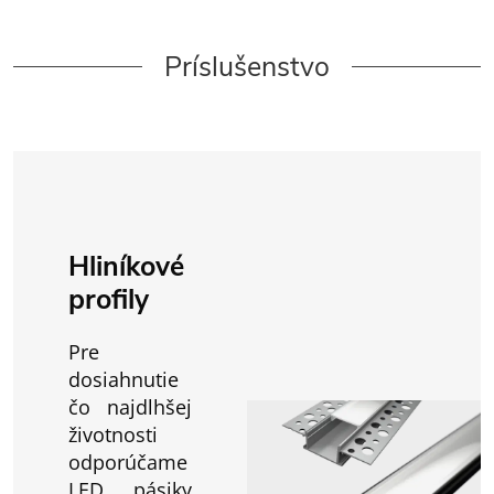
Príslušenstvo
Hliníkové
profily
Pre
dosiahnutie
čo najdlhšej
životnosti
odporúčame
LED pásiky