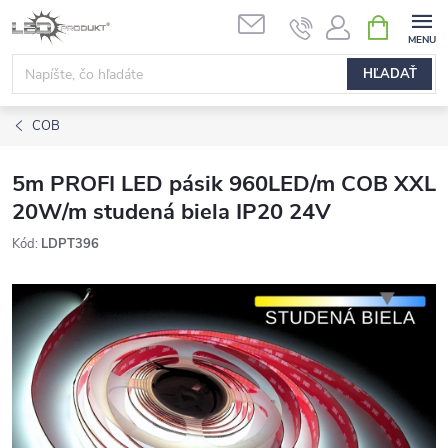
Prejsť
NÁKUPN
na
KOŠÍK
obsah
HĽADAŤ
COB
5m PROFI LED pásik 960LED/m COB XXL
20W/m studená biela IP20 24V
Kód:
LDPT396