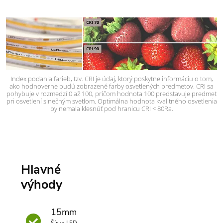
Index podania farieb, tzv. CRI je údaj, ktorý poskytne informáciu o tom,
ako hodnoverne budú zobrazené farby osvetlených predmetov. CRI sa
pohybuje v rozmedzí 0 až 100, pričom hodnota 100 predstavuje predmet
pri osvetlení slnečným svetlom. Optimálna hodnota kvalitného osvetlenia
by nemala klesnúť pod hranicu CRI < 80Ra.
Hlavné
výhody
15mm
Šírka LED