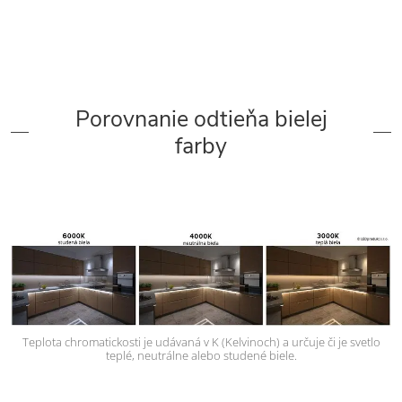
Porovnanie odtieňa bielej
farby
Teplota chromatickosti je udávaná v K (Kelvinoch) a určuje či je svetlo
teplé, neutrálne alebo studené biele.