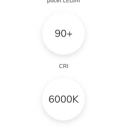
počet LED/m
90+
CRI
6000K