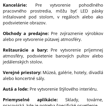
Kancelárie:
Pre vytvorenie pohodlného
pracovného prostredia, môžu byť LED pásky
inštalované pod stolom, v regáloch alebo ako
podsvietenie obrazov.
Obchody a predajne:
Pre zvýraznenie výrobkov
alebo pre vytvorenie pútavej atmosféry.
Reštaurácie a bary:
Pre vytvorenie príjemnej
atmosféry, podsvietenie barových pultov alebo
jedálenských stolov.
Verejné priestory:
Múzeá, galérie, hotely, divadlá
alebo koncertné sály.
Autá a lode:
Pre vytvorenie štýlového interiéru.
Priemyselné aplikácie:
Sklady, továrne,
pracoviská, kde je potreba špecifické osvetlenie.