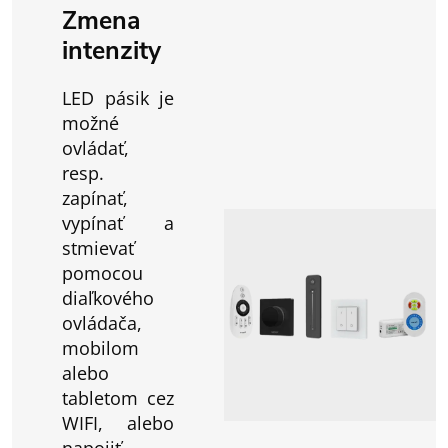
Zmena
intenzity
LED pásik je
možné
ovládať,
resp.
zapínať,
vypínať a
stmievať
pomocou
diaľkového
ovládača,
mobilom
alebo
tabletom cez
WIFI, alebo
napojiť