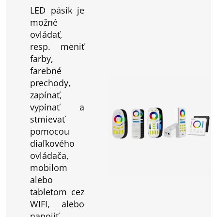
LED pásik je
možné
ovládať,
resp. meniť
farby,
farebné
prechody,
zapínať,
vypínať a
stmievať
pomocou
diaľkového
ovládača,
mobilom
alebo
tabletom cez
WIFI, alebo
napojiť