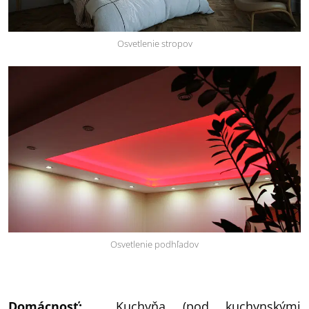
Osvetlenie stropov
Osvetlenie podhľadov
Domácnosť:
Kuchyňa (pod kuchynskými