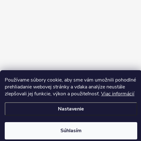
Sledovať na Instagrame
Používame súbory cookie, aby sme vám umožnili pohodlné
prehliadanie webovej stránky a vďaka analýze neustále
zlepšovali jej funkcie, výkon a použiteľnosť.
Viac informácií
Copyright 2026
LEDprodukt.sk
. Všetky práva vyhradené.
Vytvoril Shoptet Premium
Nastavenie
Súhlasím