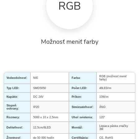
RGB
Možnosť meniť farby
RGB (možnosť meniť
Vodeodolnosť:
NIE
Farba:
farby)
Typ LED:
SMD5050
Počet LED:
48LED/m
Napätie:
DC 24V
Príkon:
10W/m
Stupeň
IP20
Stmievateľnosť:
ÁNO
ochrany:
Rozmery:
5000 x 10 x 2,5mm
Uhol svietenia:
120°
Lepiaca páska značky
Deliteľnosť:
12,5cm/6LED
Montáž:
3M
Životnosť:
do 50 000 hodín
Certifikácia:
CE, RoHS