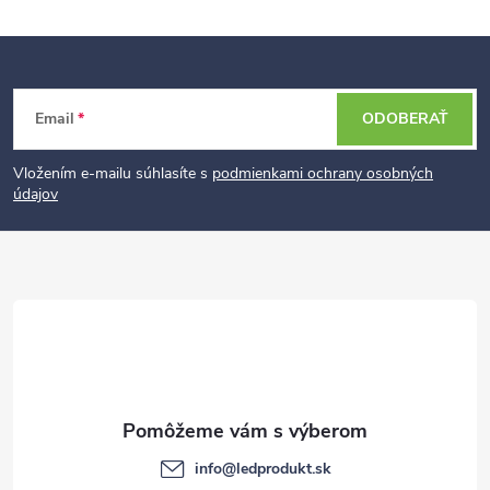
Z
Email
ODOBERAŤ
á
p
Vložením e-mailu súhlasíte s
podmienkami ochrany osobných
údajov
ä
t
i
e
info
@
ledprodukt.sk