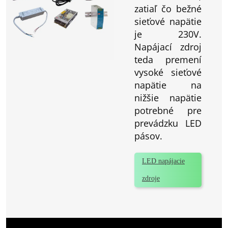
zatiaľ čo bežné
sieťové napätie
je 230V.
Napájací zdroj
teda premení
vysoké sieťové
napätie na
nižšie napätie
potrebné pre
prevádzku LED
pásov.
LED napájacie
zdroje