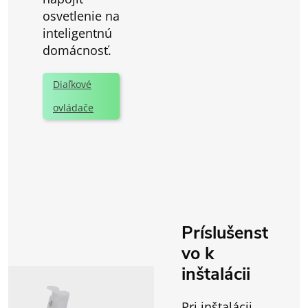
osvetlenie na
inteligentnú
domácnosť.
Diaľkové
ovládače
Príslušenst
vo k
inštalácii
Pri inštalácii