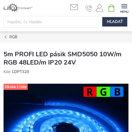
Prejsť
NÁKUPN
na
KOŠÍK
obsah
HĽADAŤ
RGB
5m PROFI LED pásik SMD5050 10W/m
RGB 48LED/m IP20 24V
Kód:
LDPT320
Záruka 3 roky