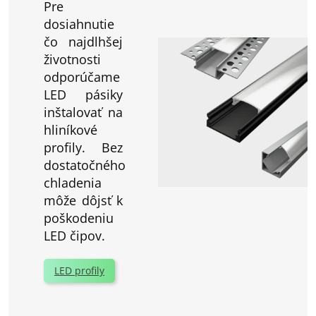
Pre
dosiahnutie
čo najdlhšej
životnosti
odporúčame
LED pásiky
inštalovať na
hliníkové
profily. Bez
dostatočného
chladenia
môže dôjsť k
poškodeniu
LED čipov.
LED profily