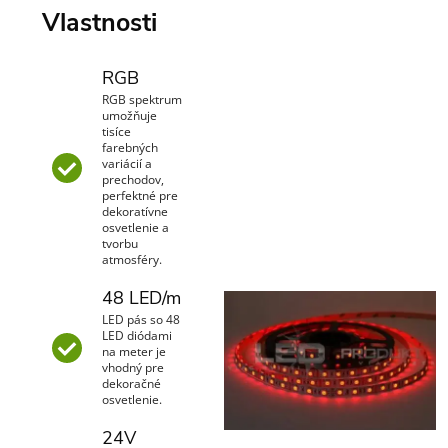
Vlastnosti
RGB
RGB spektrum
umožňuje
tisíce
farebných
variácií a
prechodov,
perfektné pre
dekoratívne
osvetlenie a
tvorbu
atmosféry.
48 LED/m
LED pás so 48
LED diódami
na meter je
vhodný pre
dekoračné
osvetlenie.
24V