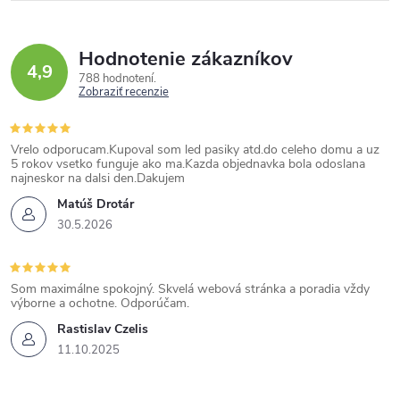
Hodnotenie zákazníkov
4,9
788 hodnotení
Zobraziť recenzie
Vrelo odporucam.Kupoval som led pasiky atd.do celeho domu a uz
5 rokov vsetko funguje ako ma.Kazda objednavka bola odoslana
najneskor na dalsi den.Dakujem
Matúš Drotár
30.5.2026
Som maximálne spokojný. Skvelá webová stránka a poradia vždy
výborne a ochotne. Odporúčam.
Rastislav Czelis
11.10.2025