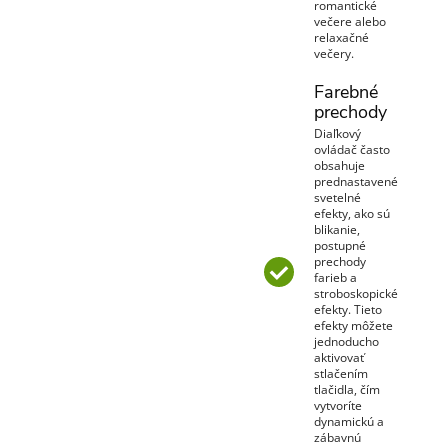
romantické
večere alebo
relaxačné
večery.
Farebné
prechody
Diaľkový
ovládač často
obsahuje
prednastavené
svetelné
efekty, ako sú
blikanie,
postupné
prechody
farieb a
stroboskopické
efekty. Tieto
efekty môžete
jednoducho
aktivovať
stlačením
tlačidla, čím
vytvoríte
dynamickú a
zábavnú