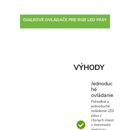
DIAĽKOVÉ OVLÁDAČE PRE RGB LED PÁSY
VÝHODY
Jednoduc
hé
ovládanie
Pohodlné a
jednoduché
ovládanie LED
pásu z
rôznych miest
v miestnosti
pomocou