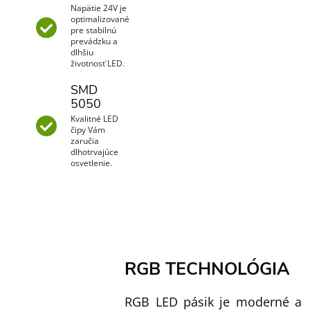
Napätie 24V je
optimalizované
pre stabilnú
prevádzku a
dlhšiu
životnosť LED.
SMD
5050
Kvalitné LED
čipy Vám
zaručia
dlhotrvajúce
osvetlenie.
RGB TECHNOLÓGIA
RGB LED pásik je moderné a