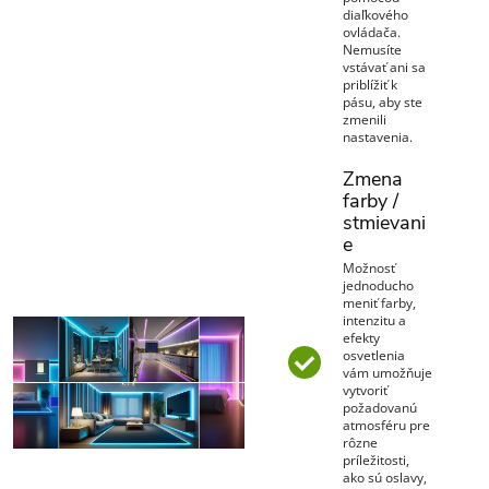
diaľkového
ovládača.
Nemusíte
vstávať ani sa
priblížiť k
pásu, aby ste
zmenili
nastavenia.
Zmena
farby /
stmievani
e
Možnosť
jednoducho
meniť farby,
intenzitu a
efekty
osvetlenia
vám umožňuje
vytvoriť
požadovanú
atmosféru pre
rôzne
príležitosti,
ako sú oslavy,