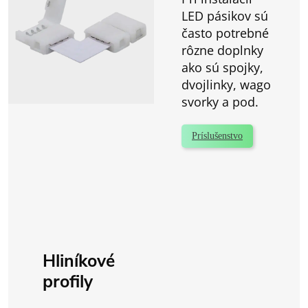
LED pásikov sú
často potrebné
rôzne doplnky
ako sú spojky,
dvojlinky, wago
svorky a pod.
Príslušenstvo
Hliníkové
profily