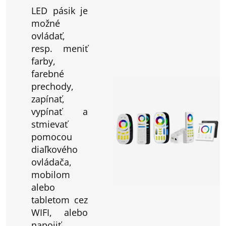
LED pásik je
možné
ovládať,
resp. meniť
farby,
farebné
prechody,
zapínať,
vypínať a
stmievať
pomocou
diaľkového
ovládača,
mobilom
alebo
tabletom cez
WIFI, alebo
napojiť