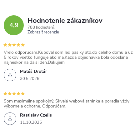
Hodnotenie zákazníkov
4,9
788 hodnotení
Zobraziť recenzie
Vrelo odporucam.Kupoval som led pasiky atd.do celeho domu a uz
5 rokov vsetko funguje ako ma.Kazda objednavka bola odoslana
najneskor na dalsi den.Dakujem
Matúš Drotár
30.5.2026
Som maximálne spokojný. Skvelá webová stránka a poradia vždy
výborne a ochotne. Odporúčam.
Rastislav Czelis
11.10.2025