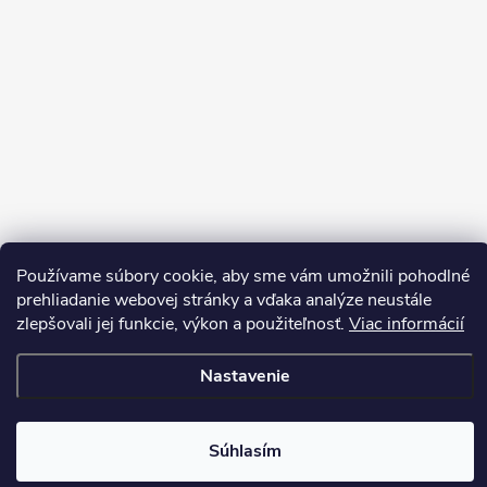
Sledovať na Instagrame
Používame súbory cookie, aby sme vám umožnili pohodlné
prehliadanie webovej stránky a vďaka analýze neustále
zlepšovali jej funkcie, výkon a použiteľnosť.
Viac informácií
Copyright 2026
LEDprodukt.sk
. Všetky práva vyhradené.
Vytvoril Shoptet Premium
Nastavenie
Súhlasím