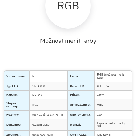
RGB
Možnosť meniť farby
RGB (možnosť meniť
Vodeodolnosť:
NIE
Farba:
farby)
Typ LED:
SMD5050
Počet LED:
96LED/m
Napätie:
DC 24V
Príkon:
18W/m
Stupeň
IP20
Stmievateľnosť:
ÁNO
ochrany:
Rozmery:
(d) x 10 (š) x 2,5 (v) mm
Uhol svietenia:
120°
Lepiaca páska značky
Deliteľnosť:
6,25cm/6LED
Montáž:
3M
Životnosť:
do 50 000 hodín
Certifikácia:
CE, RoHS