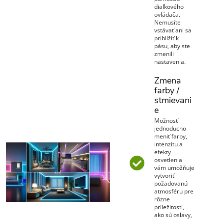
diaľkového
ovládača.
Nemusíte
vstávať ani sa
priblížiť k
pásu, aby ste
zmenili
nastavenia.
Zmena
farby /
stmievani
e
Možnosť
jednoducho
meniť farby,
intenzitu a
efekty
osvetlenia
vám umožňuje
vytvoriť
požadovanú
atmosféru pre
rôzne
príležitosti,
ako sú oslavy,