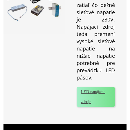
zatiaľ čo bežné
sieťové napätie
je 230V.
Napájací zdroj
teda premení
vysoké sieťové
napätie na
nižšie napätie
potrebné pre
prevádzku LED
pásov.
LED napájacie
zdroje