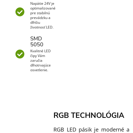
Napätie 24V je
optimalizované
pre stabilnú
prevádzku a
dlhšiu
životnosť LED.
SMD
5050
Kvalitné LED
čipy Vám
zaručia
dlhotrvajúce
osvetlenie.
RGB TECHNOLÓGIA
RGB LED pásik je moderné a