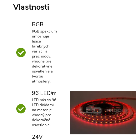
Vlastnosti
RGB
RGB spektrum
umožňuje
tisíce
farebných
variácií a
prechodov,
vhodné pre
dekoratívne
osvetlenie a
tvorbu
atmosféry.
96 LED/m
LED pás so 96
LED diódami
na meter je
vhodný pre
dekoračné
osvetlenie.
24V