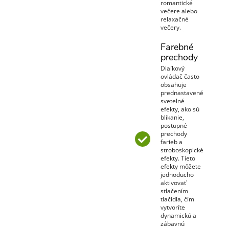
romantické
večere alebo
relaxačné
večery.
Farebné
prechody
Diaľkový
ovládač často
obsahuje
prednastavené
svetelné
efekty, ako sú
blikanie,
postupné
prechody
farieb a
stroboskopické
efekty. Tieto
efekty môžete
jednoducho
aktivovať
stlačením
tlačidla, čím
vytvoríte
dynamickú a
zábavnú