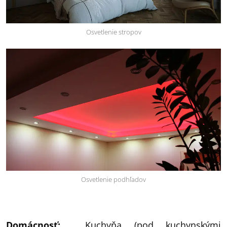
Osvetlenie stropov
Osvetlenie podhľadov
Domácnosť:
Kuchyňa (pod kuchynskými