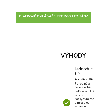
DIAĽKOVÉ OVLÁDAČE PRE RGB LED PÁSY
VÝHODY
Jednoduc
hé
ovládanie
Pohodlné a
jednoduché
ovládanie LED
pásu z
rôznych miest
v miestnosti
pomocou