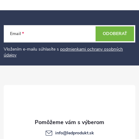
Z
Email
ODOBERAŤ
á
p
Vložením e-mailu súhlasíte s
podmienkami ochrany osobných
údajov
ä
t
i
e
info
@
ledprodukt.sk