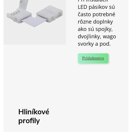
LED pásikov sú
často potrebné
rôzne doplnky
ako sú spojky,
dvojlinky, wago
svorky a pod.
Príslušenstvo
Hliníkové
profily