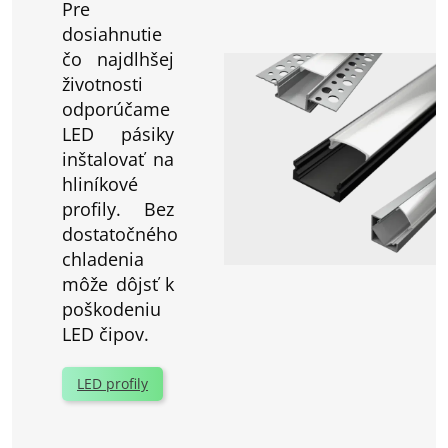
Pre
dosiahnutie
čo najdlhšej
životnosti
odporúčame
LED pásiky
inštalovať na
hliníkové
profily. Bez
dostatočného
chladenia
môže dôjsť k
poškodeniu
LED čipov.
LED profily