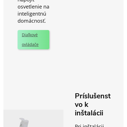
osvetlenie na
inteligentnú
domácnosť.
Diaľkové
ovládače
Príslušenst
vo k
inštalácii
Pri inštalácii