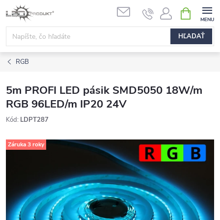
Prejsť
NÁKUPN
na
KOŠÍK
obsah
HĽADAŤ
RGB
5m PROFI LED pásik SMD5050 18W/m
RGB 96LED/m IP20 24V
Kód:
LDPT287
Záruka 3 roky