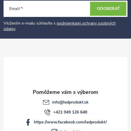
Z
Email
ODOBERAŤ
á
p
Vložením e-mailu súhlasíte s
podmienkami ochrany osobných
údajov
ä
t
i
e
info
@
ledprodukt.sk
+421 949 126 648
https://www.facebook.com/ledprodukt/