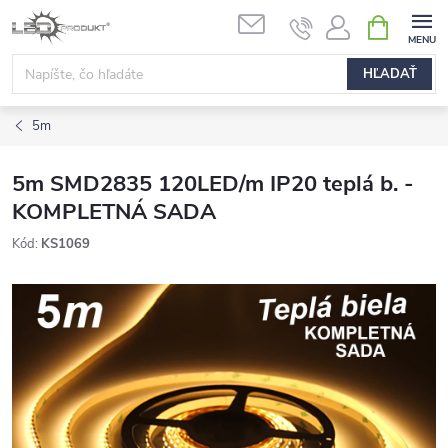
Prejsť
NÁKUPN
na
KOŠÍK
obsah
HĽADAŤ
5m
5m SMD2835 120LED/m IP20 teplá b. -
KOMPLETNÁ SADA
Kód:
KS1069