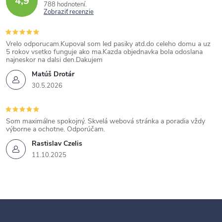
4,9
788 hodnotení
Zobraziť recenzie
Vrelo odporucam.Kupoval som led pasiky atd.do celeho domu a uz
5 rokov vsetko funguje ako ma.Kazda objednavka bola odoslana
najneskor na dalsi den.Dakujem
Matúš Drotár
30.5.2026
Som maximálne spokojný. Skvelá webová stránka a poradia vždy
výborne a ochotne. Odporúčam.
Rastislav Czelis
11.10.2025