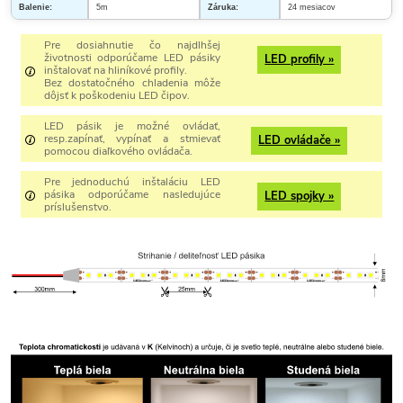
Balenie:
5m
Záruka:
24 mesiacov
Pre dosiahnutie čo najdlhšej
životnosti odporúčame LED pásiky
LED profily »
inštalovať na hliníkové profily.
Bez dostatočného chladenia môže
dôjsť k poškodeniu LED čipov.
LED pásik je možné ovládať,
resp.zapínať, vypínať a stmievať
LED ovládače »
pomocou diaľkového ovládača.
Pre jednoduchú inštaláciu LED
pásika odporúčame nasledujúce
LED spojky »
príslušenstvo.