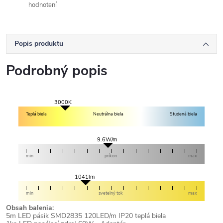
hodnotení
Popis produktu
Podrobný popis
3000K
Teplá biela
Neutrálna biela
Studená biela
9.6W/m
min
príkon
max
1041lm
min
svetelný tok
max
Obsah balenia:
5m
LED pásik SMD2835 120LED/m IP20 teplá biela